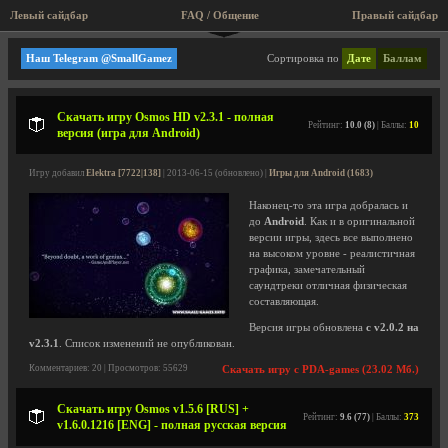
Левый сайдбар
FAQ / Общение
Правый сайдбар
Hemisphere Games
Наш Telegram @SmallGamez
Сортировка по
Дате
Баллам
Скачать игру Osmos HD v2.3.1 - полная
Рейтинг:
10.0 (8)
| Баллы:
10
версия (игра для Android)
Игру добавил
Elektra [7722|138]
| 2013-06-15 (обновлено) |
Игры для Android (1683)
Наконец-то эта игра добралась и
до
Android
. Как и в оригинальной
версии игры, здесь все выполнено
на высоком уровне - реалистичная
графика, замечательный
саундтреки отличная физическая
составляющая.
Версия игры обновлена
с v2.0.2 на
v2.3.1
. Список изменений не опубликован.
Комментариев: 20 | Просмотров: 55629
Скачать игру с PDA-games (23.02 Мб.)
Скачать игру Osmos v1.5.6 [RUS] +
Рейтинг:
9.6 (77)
| Баллы:
373
v1.6.0.1216 [ENG] - полная русская версия