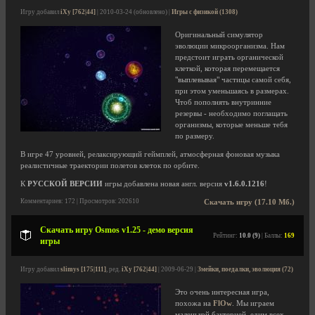
Игру добавил
iXy [762|44]
| 2010-03-24 (обновлено) |
Игры с физикой (1308)
Оригинальный симулятор
эволюции микроорганизма. Нам
предстоит играть органической
клеткой, которая перемещается
"выплевывая" частицы самой себя,
при этом уменьшаясь в размерах.
Чтоб пополнять внутринние
резервы - необходимо поглащать
организмы, которые меньше тебя
по размеру.
В игре 47 уровней, релаксирующий геймплей, атмосферная фоновая музыка
реалистичные траектории полетов клеток по орбите.
К
РУССКОЙ ВЕРСИИ
игры добавлена новая англ. версия
v1.6.0.1216
!
Комментариев: 172 | Просмотров: 202610
Скачать игру (17.10 Мб.)
Скачать игру Osmos v1.25 - демо версия
Рейтинг:
10.0 (9)
| Баллы:
169
игры
Игру добавил
slimys [175|111]
, ред.
iXy [762|44]
| 2009-06-29 |
Змейки, поедалки, эволюция (72)
Это очень интересная игра,
похожа на
FlOw
. Мы играем
маленькой бактерией, едим всех,