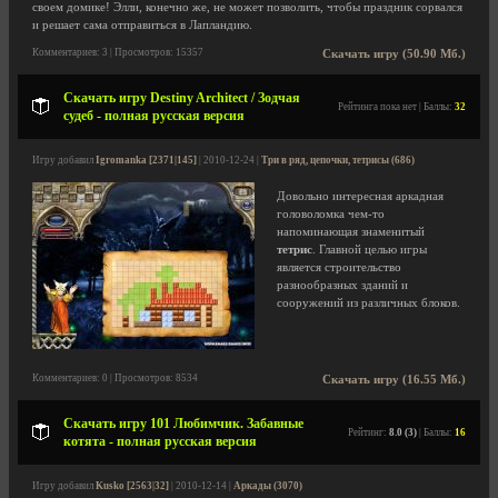
своем домике! Элли, конечно же, не может позволить, чтобы праздник сорвался
и решает сама отправиться в Лапландию.
Комментариев: 3 | Просмотров: 15357
Скачать игру (50.90 Мб.)
Скачать игру Destiny Architect / Зодчая
Рейтинга пока нет | Баллы:
32
судеб - полная русская версия
Игру добавил
Igromanka [2371|145]
| 2010-12-24 |
Три в ряд, цепочки, тетрисы (686)
Довольно интересная аркадная
головоломка чем-то
напоминающая знаменитый
тетрис
. Главной целью игры
является строительство
разнообразных зданий и
сооружений из различных блоков.
Комментариев: 0 | Просмотров: 8534
Скачать игру (16.55 Мб.)
Скачать игру 101 Любимчик. Забавные
Рейтинг:
8.0 (3)
| Баллы:
16
котята - полная русская версия
Игру добавил
Kusko [2563|32]
| 2010-12-14 |
Аркады (3070)