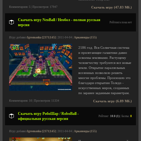
Комментариев: 5 | Просмотров: 17947
Скачать игру (47.83 Мб.)
Скачать игру NeoBall / Необол - полная русская
Рейтинга пока нет
версия
Игру добавил
Igromanka [2371|145]
| 2011-04-04 |
Арканоиды (155)
2186 год. Вся Солнечная система
и прилегающие галактики давно
освоены землянами. Растущему
человечеству требуются все новые
земли. Открытие параллельных
вселенных позволило решить
многие проблемы. Произошло это
благодаря открытию Толедо -
искусственных миров, созданных
по заранее заданным параметрам.
Комментариев: 10 | Просмотров: 11334
Скачать игру (6.89 Мб.)
Скачать игру РобоШар / RoboBall -
Рейтинг:
10.0 (1)
| Баллы:
8
официальная русская версия
Игру добавил
Igromanka [2371|145]
| 2011-04-04 |
Арканоиды (155)