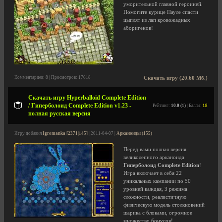
уморительной главной героиней.
Помогите курице Пауле спасти
цыплят из лап кровожадных
аборигенов!
Комментариев: 8 | Просмотров: 17618
Скачать игру (20.60 Мб.)
Скачать игру Hyperballoid Complete Edition
/ Гиперболоид Complete Edition v1.23 -
Рейтинг:
10.0 (1)
| Баллы:
18
полная русская версия
Игру добавил
Igromanka [2371|145]
| 2011-04-07 |
Арканоиды (155)
Перед вами полная версия
великолепного арканоида
Гиперболоид Complete Edition
!
Игра включает в себя 22
уникальных кампании по 50
уровней каждая, 3 режима
сложности, реалистичную
физическую модель столкновений
шарика с блоками, огромное
множество бонусов!