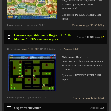
миру. Итак, ваша отправная точка
- Нью-Йорк: приключения
начинаются!
Добавлена
РУССКАЯ ВЕРСИЯ
игры.
Комментариев: 8 | Просмотров: 15884
Скачать игру (43.93 Мб.)
Скачать игру Millennium Digger: The Artful
Рейтинг:
10.0 (4)
| Баллы:
32
Machine / + RUS - полная версия
Игру добавил
joiner [710|113]
| 2011-09-06 (обновлено) |
Аркады (3070)
Millennium Digger
- это
существенно обновленный ремэйк
хорошо известной аркадной игры
- Диггер.
Добавлена
РУССКАЯ ВЕРСИЯ
игры.
Комментариев: 11 | Просмотров: 41014
Скачать игру (2.50 Мб.)
Обратите внимание
Рейтинг:
10.0