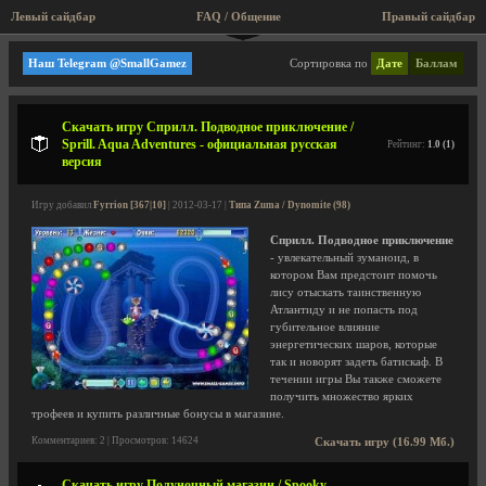
Левый сайдбар
FAQ / Общение
Правый сайдбар
Alawar Entertainment
Наш Telegram @SmallGamez
Сортировка по
Дате
Баллам
Скачать игру Сприлл. Подводное приключение /
Sprill. Aqua Adventures - официальная русская
Рейтинг:
1.0 (1)
версия
Игру добавил
Fyrrion [367|10]
| 2012-03-17 |
Типа Zuma / Dynomite (98)
Сприлл. Подводное приключение
- увлекательный зуманоид, в
котором Вам предстоит помочь
лису отыскать таинственную
Атлантиду и не попасть под
губительное влияние
энергетических шаров, которые
так и новорят задеть батискаф. В
течении игры Вы также сможете
получить множество ярких
трофеев и купить различные бонусы в магазине.
Комментариев: 2 | Просмотров: 14624
Скачать игру (16.99 Мб.)
Скачать игру Полуночный магазин / Spooky