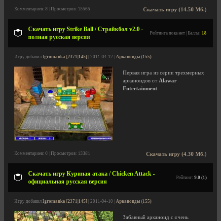
Комментариев: 8 | Просмотров: 15565
Скачать игру (14.50 Мб.)
Скачать игру Strike Ball / Страйкбол v2.0 -
Рейтинга пока нет | Баллы:
18
полная русская версия
Игру добавил
Igromanka [2371|145]
| 2011-04-12 |
Арканоиды (155)
Первая игра из серии трехмерных
арканоидов от
Alawar
Entertainment
.
Комментариев: 0 | Просмотров: 13381
Скачать игру (4.30 Мб.)
Скачать игру Куриная атака / Chicken Attack -
Рейтинг:
9.0 (1)
официальная русская версия
Игру добавил
Igromanka [2371|145]
| 2011-04-10 |
Арканоиды (155)
Забавный арканоид с очень