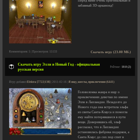
Перед вами очень оригинальный и
забавный 3D-арканоид!
Комментариев: 5 | Просмотров: 15133
Скачать игру (23.00 Мб.)
Скачать игру Элли и Новый Год - официальная
Рейтинг:
10.0 (2)
русская версия
Игру добавил
Elektra [7722|138]
| 2011-02-16 |
Я ищу, квесты, приключения (6441)
Головоломка жанра я ищу о
приключениях девочки по имени
Элли в Лапландии. Незадолго до
Нового года она встретила эльфа
из свиты Санта-Клауса и помогла
ему найти потерявшиеся в пути
вещи. Доверившись ей, эльф
рассказал, что в Лапландии
остановилась фабрика подарков, а
Санта Клаус до сих пор спит в