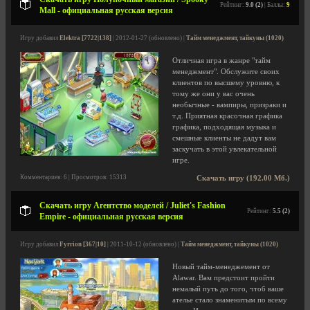
Рейтинг:
9.0 (2)
| Баллы:
9
Mall - официальная русская версия
Игру добавил
Elektra [7722|138]
| 2012-01-27 (обновлено) |
Тайм менеджмент, тайкуны (1020)
Отличная игра в жанре "тайм
менеджмент". Обслужите своих
клиентов по высшему уровню, к
тому же они у вас очень
необычные - вампиры, призраки и
т.д. Приятная красочная графика
графика, подходящая музыка и
смешные клиенты не дадут вам
заскучать в этой увлекательной
игре.
Комментариев: 6 | Просмотров: 15313
Скачать игру (192.00 Мб.)
Скачать игру Агентство моделей / Juliet's Fashion
Рейтинг:
5.5 (2)
Empire - официальная русская версия
Игру добавил
Fyrrion [367|10]
| 2011-10-12 (обновлено) |
Тайм менеджмент, тайкуны (1020)
Новый тайм-менеджемент от
Alawar. Вам предстоит пройти
немалый путь до того, чтоб ваше
ателье стало знаменитым по всему