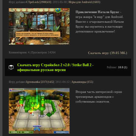
Игру добавил
CTpeLock [2980|43]
| 2011-05-30 |
Игры для Android (1683)
Приключения Натали Брукс
-
игра жанра "я ищу" для Android.
Вместе с очаровательной Натали
Брукс вы окунетесь в настоящее
детективное приключение!
Комментариев: 4 | Просмотров: 14264
Скачать игру (39.05 Мб.)
Скачать игру Страйкбол 2 v2.0 / Strike Ball 2 -
Рейтинг:
10.0 (1)
официальная русская версия
Игру добавил
Igromanka [2371|145]
| 2011-04-12 |
Арканоиды (155)
Вторая часть интересной серии
трехмерных арканоидов с
собственным сюжетом.