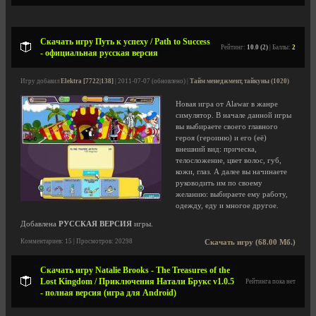
Скачать игру Путь к успеху / Path to Success
Рейтинг:
10.0 (2)
| Баллы:
2
- официальная русская версия
Игру добавил
Elektra [7722|138]
| 2011-07-07 (обновлено) |
Тайм менеджмент, тайкуны (1020)
Новая игра от Alawar в жанре
симулятор. В начале данной игры
вы выбираете своего главного
героя (героиню) и его (её)
внешний вид: прическа,
телосложение, цвет волос, губ,
кожи, глаз. А далее вы начинаете
руководить им по своему
желанию: выбираете ему работу,
одежду, еду и многое другое.
Добавлена
РУССКАЯ ВЕРСИЯ
игры.
Комментариев: 15 | Просмотров: 20298
Скачать игру (68.00 Мб.)
Скачать игру Natalie Brooks - The Treasures of the
Lost Kingdom / Приключения Натали Брукс v1.0.5
Рейтинга пока нет
- полная версия (игра для Android)