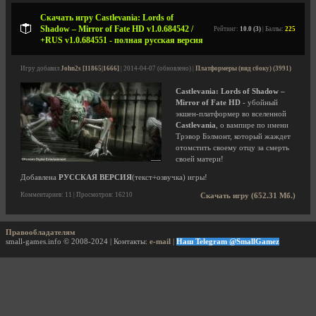
Скачать игру Castlevania: Lords of
Shadow – Mirror of Fate HD v1.0.684542 /
Рейтинг:
10.0 (3)
| Баллы:
225
+RUS v1.0.684551 - полная русская версия
Игру добавил
John2s [11865|1666]
| 2014-04-07 (обновлено) |
Платформеры (вид сбоку) (3991)
Castlevania: Lords of Shadow –
Mirror of Fate HD
- убойный
экшен-платформер во вселенной
Castlevania
, о вампире по имени
Трэвор Бэлмонт, который жаждет
отомстить своему отцу за смерть
своей матери!
Добавлена
РУССКАЯ ВЕРСИЯ
(текст+озвучка) игры!
Комментариев: 11 | Просмотров: 16210
Скачать игру (652.31 Мб.)
Правообладателям
small-games.info © 2008-2024 | Контакты:
e-mail
|
Наш Telegram @SmallGamez