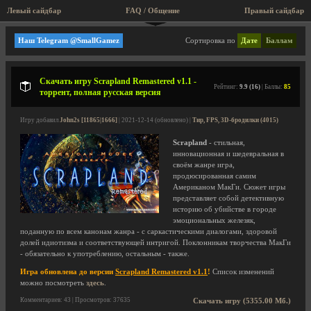
Левый сайдбар
FAQ / Общение
Правый сайдбар
Mercury Steam
Наш Telegram @SmallGamez
Сортировка по
Дате
Баллам
Скачать игру Scrapland Remastered v1.1 -
Рейтинг:
9.9 (16)
| Баллы:
85
торрент, полная русская версия
Игру добавил
John2s [11865|1666]
| 2021-12-14 (обновлено) |
Тир, FPS, 3D-бродилки (4015)
Scrapland
- стильная,
инновационная и шедевральная в
своём жанре игра,
продюсированная самим
Американом МакГи. Сюжет игры
представляет собой детективную
историю об убийстве в городе
эмоциональных железяк,
поданную по всем канонам жанра - с саркастическими диалогами, здоровой
долей идиотизма и соответствующей интригой. Поклонникам творчества МакГи
- обязательно к употреблению, остальным - также.
Игра обновлена до версии
Scrapland Remastered v1.1
!
Список изменений
можно посмотреть
здесь
.
Комментариев: 43 | Просмотров: 37635
Скачать игру (5355.00 Мб.)