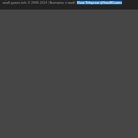
small-games.info © 2008-2024 | Контакты:
e-mail
|
Наш Telegram @SmallGamez