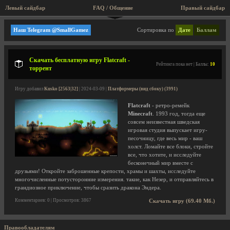
Левый сайдбар
FAQ / Общение
Правый сайдбар
Birgere
Наш Telegram @SmallGamez
Сортировка по
Дате
Баллам
Скачать бесплатную игру Flatcraft -
Рейтинга пока нет | Баллы:
10
торрент
Игру добавил
Kusko [2563|32]
| 2024-03-09 |
Платформеры (вид сбоку) (3991)
Flatcraft
- ретро-ремейк
Minecraft
. 1993 год, тогда еще
совсем неизвестная шведская
игровая студия выпускает игру-
песочницу, где весь мир - ваш
холст. Ломайте все блоки, стройте
все, что хотите, и исследуйте
бесконечный мир вместе с
друзьями! Откройте заброшенные крепости, храмы и шахты, исследуйте
многочисленные потусторонние измерения. такие, как Незер, и отправляйтесь в
грандиозное приключение, чтобы сразить дракона Эндера.
Комментариев: 0 | Просмотров: 3867
Скачать игру (69.40 Мб.)
Правообладателям