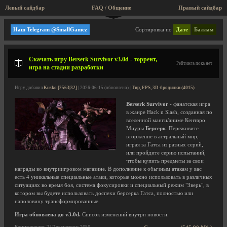
Левый сайдбар
FAQ / Общение
Правый сайдбар
renzk
Наш Telegram @SmallGamez
Сортировка по
Дате
Баллам
Скачать игру Berserk Survivor v3.0d - торрент,
Рейтинга пока нет
игра на стадии разработки
Игру добавил
Kusko [2563|32]
| 2026-06-15 (обновлено) |
Тир, FPS, 3D-бродилки (4015)
Berserk Survivor
- фанатская игра
в жанре Hack n Slash, созданная по
вселенной манги/аниме Кентаро
Миуры
Берсерк
. Переживите
вторжение в астральный мир,
играя за Гатса из разных серий,
или пройдите серию испытаний,
чтобы купить предметы за свои
награды во внутриигровом магазине. В дополнение к обычным атакам у вас
есть 4 уникальные специальные атаки, которые можно использовать в различных
ситуациях во время боя, система фокусировки и специальный режим "Зверь", в
котором вы будете использовать доспехи берсерка Гатса, полностью или
наполовину трансформированные.
Игра обновлена до v3.0d.
Список изменений внутри новости.