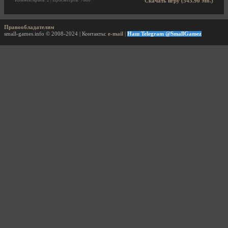
Комментариев: 2 | Просмотров: 7686
Скачать игру (545.90 Мб.)
Правообладателям
small-games.info © 2008-2024 | Контакты:
e-mail
|
Наш Telegram @SmallGamez