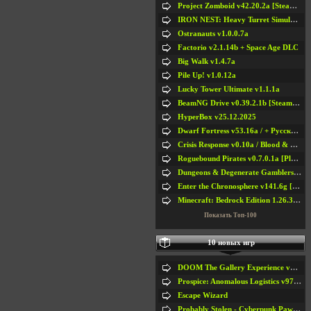
Project Zomboid v42.20.2a [Steam Early Access]
IRON NEST: Heavy Turret Simulator v1.0a
Ostranauts v1.0.0.7a
Factorio v2.1.14b + Space Age DLC
Big Walk v1.4.7a
Pile Up! v1.0.12a
Lucky Tower Ultimate v1.1.1a
BeamNG Drive v0.39.2.1b [Steam Early Access]
HyperBox v25.12.2025
Dwarf Fortress v53.16a / + Русская Версия v50.12a
Crisis Response v0.10a / Blood & Bullet
Roguebound Pirates v0.7.0.1a [Playtest]
Dungeons & Degenerate Gamblers v2.0.2a
Enter the Chronosphere v141.6g [Steam Early Access]
Minecraft: Bedrock Edition 1.26.33.1a / + TLauncher v2.89
Показать Топ-100
10 новых игр
DOOM The Gallery Experience v1.4.2
Prospice: Anomalous Logistics v97 [Playtest]
Escape Wizard
Probably Stolen - Cyberpunk Pawnshop Simulator v048c [Playtest]