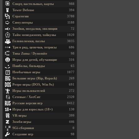
Спорт, настольные, карты
988
Tower Defense
394
Стратегии
3780
Симуляторы
1188
Змейки, поедалки, эволюция
72
Тайм менеджмент, тайкуны
1020
Головоломки, пазлы
3035
Три в ряд, цепочки, тетрисы
686
Типа Zuma / Dynomite
98
Игры для детей, обучающие
316
Пинболы, бильярды
65
Необычные игры
1077
Большие игры (Rip, Repack)
269
Ретро-игры (DOS, Win 9x)
691
Игры пользователей
272
Сетевые / ХотСит
2320
Русские версии игр
8412
Игры для взрослых (18+)
130
VR-игры
399
Зомби игры
446
SGi-сборники
0
Создание игр
98