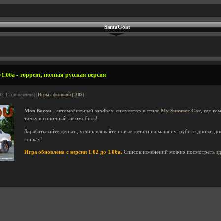
SantaGoat
1.06a - торрент, полная русская версия
03-11 (обновлено) |
Игры с физикой (1308)
Mon Bazou
- автомобильный sandbox-симулятор в стиле
My Summer Car
, где в
тачку в гоночный автомобиль!
Зарабатывайте деньги, устанавливайте новые детали на машину, рубите дрова, до
гонках!
Игра обновлена с версии 1.02 до 1.06a.
Список изменений можно посмотреть
з