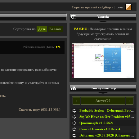
Скрыть правый сайдбар »
| Тема:
Youtube
Сортировка по
Дате
Баллам
ВАЖНО:
Некоторые плагины в вашем
браузере могут скрывать ссылки на
скачивание.
Рейтинга пока нет | Баллы:
126
ам предстоит превратить раздолбанную
ставляйте пиццу и участвуйте в ночных
Топ лучших игр
десь
.
«
Август'26
»
Скачать игру (631.13 Мб.)
Probably Stolen - Cyberpunk Pawnshop Simulator v048c [Playtest]
Sir, We Have an Orc Problem v05.08.2026
Quasimorph v1.0.562s
Core of Genesis v1.0.0-rc.4
Deltarune v29.07.2026 [Chapters 1-5] / + RUS [Chapters 1-5]