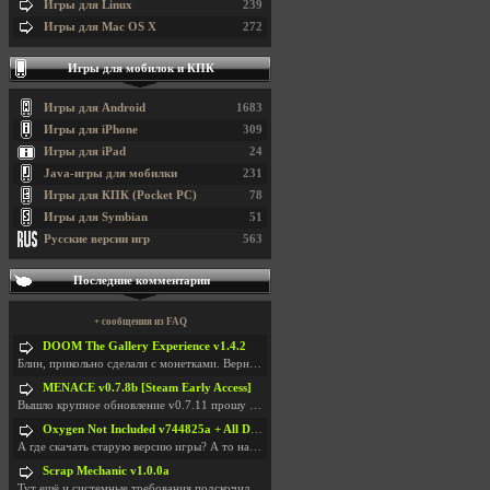
Игры для Linux
239
Игры для Mac OS X
272
Игры для мобилок и КПК
Игры для Android
1683
Игры для iPhone
309
Игры для iPad
24
Java-игры для мобилки
231
Игры для КПК (Pocket PC)
78
Игры для Symbian
51
Русские версии игр
563
Последние комментарии
+ сообщения из FAQ
DOOM The Gallery Experience v1.4.2
Блин, прикольно сделали с монетками. Вернулся в св
MENACE v0.7.8b [Steam Early Access]
Вышло крупное обновление v0.7.11 прошу обновить
Oxygen Not Included v744825a + All DLC
А где скачать старую версию игры? А то на новой но
Scrap Mechanic v1.0.0a
Тут ещё и системные требования подскочили. Если не