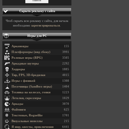
Скрыть рекламу с сайта
Чтоб скрыть всю рекламу с сайта, для начала
необходимо
зарегистрироваться
.
Игры для PC
Арканоиды
155
Платформеры (вид сбоку)
3991
Ролевые игры (RPG)
3505
Аркадные шутеры
2292
Хорроры
1885
Тир, FPS, 3D-бродилки
4015
Игры с физикой
1308
Песочницы (Sandbox-игры)
1404
Техника на колесах, гонки
1223
Леталки, скроллеры
1029
Аркады
3070
Файтинги
625
Текстовые, Roguelike
1701
Визуальные новеллы
215
Я ищу, квесты, приключения
6441