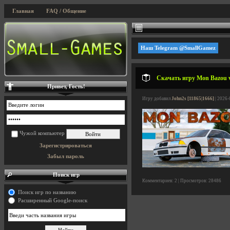
Главная
FAQ / Общение
Наш Telegram @SmallGamez
Скачать игру Mon Bazou v
Привет, Гость!
Игру добавил
John2s [11865|1666]
| 2026-
Чужой компьютер
Зарегистрироваться
Забыл пароль
Поиск игр
Комментариев: 2 | Просмотров: 28486
Поиск игр по названию
Расширенный Google-поиск