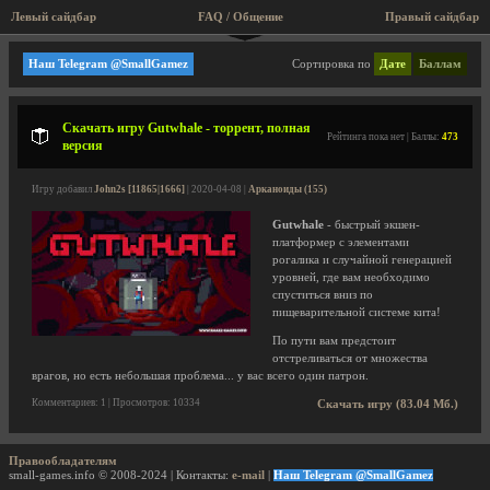
Левый сайдбар
FAQ / Общение
Правый сайдбар
Franek
Наш Telegram @SmallGamez
Сортировка по
Дате
Баллам
Скачать игру Gutwhale - торрент, полная
Рейтинга пока нет | Баллы:
473
версия
Игру добавил
John2s [11865|1666]
| 2020-04-08 |
Арканоиды (155)
Gutwhale
- быстрый экшен-
платформер с элементами
рогалика и случайной генерацией
уровней, где вам необходимо
спуститься вниз по
пищеварительной системе кита!
По пути вам предстоит
отстреливаться от множества
врагов, но есть небольшая проблема... у вас всего один патрон.
Комментариев: 1 | Просмотров: 10334
Скачать игру (83.04 Мб.)
Правообладателям
small-games.info © 2008-2024 | Контакты:
e-mail
|
Наш Telegram @SmallGamez