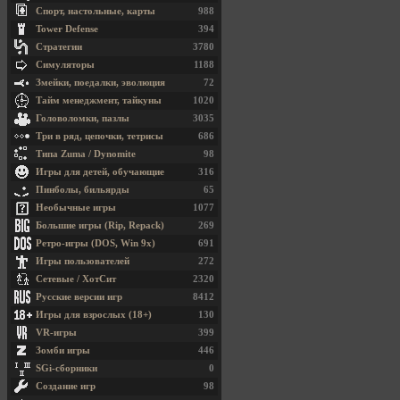
Спорт, настольные, карты
988
Tower Defense
394
Стратегии
3780
Симуляторы
1188
Змейки, поедалки, эволюция
72
Тайм менеджмент, тайкуны
1020
Головоломки, пазлы
3035
Три в ряд, цепочки, тетрисы
686
Типа Zuma / Dynomite
98
Игры для детей, обучающие
316
Пинболы, бильярды
65
Необычные игры
1077
Большие игры (Rip, Repack)
269
Ретро-игры (DOS, Win 9x)
691
Игры пользователей
272
Сетевые / ХотСит
2320
Русские версии игр
8412
Игры для взрослых (18+)
130
VR-игры
399
Зомби игры
446
SGi-сборники
0
Создание игр
98