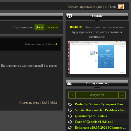
Скрыть правый сайдбар »
| Тема:
Youtube
Сортировка по
Дате
Баллам
ВАЖНО:
Некоторые плагины в вашем
браузере могут скрывать ссылки на
скачивание.
Рейтинга пока нет | Баллы:
6
 Вы играете в роли пропавшей без вести
Топ лучших игр
«
Август'26
»
Скачать игру (42.32 Мб.)
Probably Stolen - Cyberpunk Pawnshop Simulator v048c [Playtest]
Sir, We Have an Orc Problem v05.08.2026
Quasimorph v1.0.562s
Core of Genesis v1.0.0-rc.4
Deltarune v29.07.2026 [Chapters 1-5] / + RUS [Chapters 1-5]