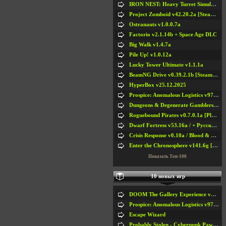
IRON NEST: Heavy Turret Simulator v1.0a
Project Zomboid v42.20.2a [Steam Early Access]
Ostranauts v1.0.0.7a
Factorio v2.1.14b + Space Age DLC
Big Walk v1.4.7a
Pile Up! v1.0.12a
Lucky Tower Ultimate v1.1.1a
BeamNG Drive v0.39.2.1b [Steam Early Access]
HyperBox v25.12.2025
Prospice: Anomalous Logistics v97 [Playtest]
Dungeons & Degenerate Gamblers v2.0.2a
Roguebound Pirates v0.7.0.1a [Playtest]
Dwarf Fortress v53.16a / + Русская Версия v50.12a
Crisis Response v0.10a / Blood & Bullet
Enter the Chronosphere v141.6g [Steam Early Access]
Показать Топ-100
10 новых игр
DOOM The Gallery Experience v1.4.2
Prospice: Anomalous Logistics v97 [Playtest]
Escape Wizard
Probably Stolen - Cyberpunk Pawnshop Simulator v048c [Playtest]