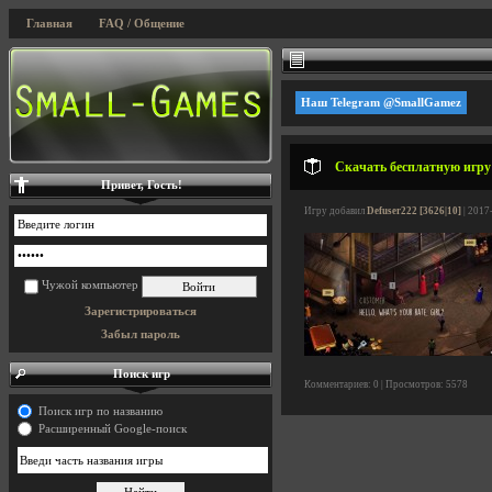
Главная
FAQ / Общение
Наш Telegram @SmallGamez
Скачать бесплатную игру 
Привет, Гость!
Игру добавил
Defuser222 [3626|10]
| 2017
Чужой компьютер
Зарегистрироваться
Забыл пароль
Поиск игр
Комментариев: 0 | Просмотров: 5578
Поиск игр по названию
Расширенный Google-поиск