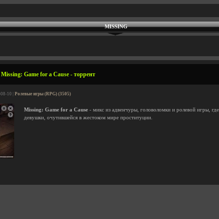
MISSING
Missing: Game for a Cause - торрент
-08-10 |
Ролевые игры (RPG) (3505)
Missing: Game for a Cause
- микс из адвенчуры, головоломки и ролевой игры, где
девушки, очутившейся в жестоком мире проституции.