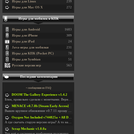
Игры для Linux
239
Игры для Mac OS X
272
Игры для мобилок и КПК
Игры для Android
1683
Игры для iPhone
309
Игры для iPad
24
Java-игры для мобилки
231
Игры для КПК (Pocket PC)
78
Игры для Symbian
51
Русские версии игр
563
Последние комментарии
+ сообщения из FAQ
DOOM The Gallery Experience v1.4.2
Блин, прикольно сделали с монетками. Вернулся в св
MENACE v0.7.8b [Steam Early Access]
Вышло крупное обновление v0.7.11 прошу обновить
Oxygen Not Included v744825a + All DLC
А где скачать старую версию игры? А то на новой но
Scrap Mechanic v1.0.0a
Тут ещё и системные требования подскочили. Если не