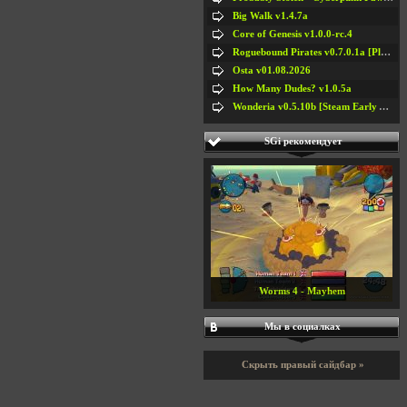
Big Walk v1.4.7a
Core of Genesis v1.0.0-rc.4
Roguebound Pirates v0.7.0.1a [Playtest]
Osta v01.08.2026
How Many Dudes? v1.0.5a
Wonderia v0.5.10b [Steam Early Access]
SGi рекомендует
Worms 4 - Mayhem
Мы в социалках
Скрыть правый сайдбар »