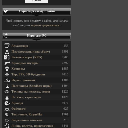
Скрыть рекламу с сайта
Чтоб скрыть всю рекламу с сайта, для начала
необходимо
зарегистрироваться
.
Игры для PC
Арканоиды
155
Платформеры (вид сбоку)
3991
Ролевые игры (RPG)
3505
Аркадные шутеры
2292
Хорроры
1885
Тир, FPS, 3D-бродилки
4015
Игры с физикой
1308
Песочницы (Sandbox-игры)
1404
Техника на колесах, гонки
1223
Леталки, скроллеры
1029
Аркады
3070
Файтинги
625
Текстовые, Roguelike
1701
Визуальные новеллы
215
Я ищу, квесты, приключения
6441