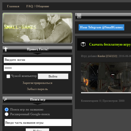
Главная
FAQ / Общение
Наш Telegram @SmallGamez
Скачать бесплатную игру
Привет, Гость!
Игру добавил
Kusko [2563|32]
| 2016-06-0
Чужой компьютер
Зарегистрироваться
Забыл пароль
Поиск игр
Комментариев: 0 | Просмотров: 3000
Поиск игр по названию
Расширенный Google-поиск