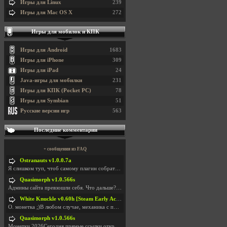
Игры для Linux
239
Игры для Mac OS X
272
Игры для мобилок и КПК
Игры для Android
1683
Игры для iPhone
309
Игры для iPad
24
Java-игры для мобилки
231
Игры для КПК (Pocket PC)
78
Игры для Symbian
51
Русские версии игр
563
Последние комментарии
+ сообщения из FAQ
Ostranauts v1.0.0.7a
Я слишком туп, чтоб самому плагин собрать. И что-т
Quasimorph v1.0.566s
Админы сайта превзошли себя. Что дальше? Засунь се
White Knuckle v0.60h [Steam Early Access]
О. монетка ;)В любом случае, механика с поиском мо
Quasimorph v1.0.566s
Монетки 2026Сегодня прямые ссылки открываются посл