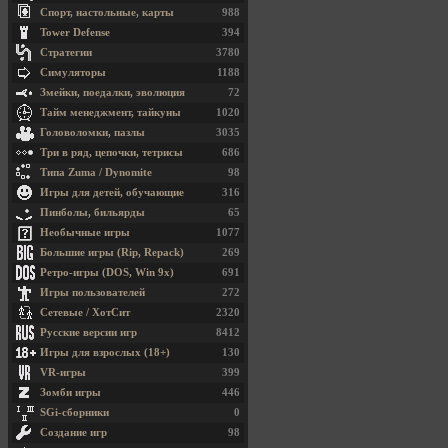
Спорт, настольные, карты
988
Tower Defense
394
Стратегии
3780
Симуляторы
1188
Змейки, поедалки, эволюция
72
Тайм менеджмент, тайкуны
1020
Головоломки, пазлы
3035
Три в ряд, цепочки, тетрисы
686
Типа Zuma / Dynomite
98
Игры для детей, обучающие
316
Пинболы, бильярды
65
Необычные игры
1077
Большие игры (Rip, Repack)
269
Ретро-игры (DOS, Win 9x)
691
Игры пользователей
272
Сетевые / ХотСит
2320
Русские версии игр
8412
Игры для взрослых (18+)
130
VR-игры
399
Зомби игры
446
SGi-сборники
0
Создание игр
98