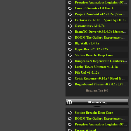
Prospice: Anomalous Logistics v97 [Playtest]
Core of Genesis v1.0.0-rc.4
Project Zomboid v42.20.2a [Steam Early Access]
Factorio v2.1.14b + Space Age DLC
Ostranauts v1.0.0.7a
BeamNG Drive v0.39.4.0b [Steam Early Access]
DOOM The Gallery Experience v1.4.2
Big Walk v1.4.7a
HyperBox v25.12.2025
Station Breach: Deep Core
Dungeons & Degenerate Gamblers v2.0.2a
Lucky Tower Ultimate v1.1.1a
Pile Up! v1.0.12a
Crisis Response v0.10a / Blood & Bullet
Roguebound Pirates v0.7.0.1a [Playtest]
Показать Топ-100
10 новых игр
Station Breach: Deep Core
DOOM The Gallery Experience v1.4.2
Prospice: Anomalous Logistics v97 [Playtest]
Escape Wizard