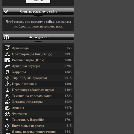
Скрыть рекламу с сайта
Чтоб скрыть всю рекламу с сайта, для начала
необходимо
зарегистрироваться
.
Игры для PC
Арканоиды
155
Платформеры (вид сбоку)
3991
Ролевые игры (RPG)
3506
Аркадные шутеры
2292
Хорроры
1885
Тир, FPS, 3D-бродилки
4015
Игры с физикой
1308
Песочницы (Sandbox-игры)
1404
Техника на колесах, гонки
1223
Леталки, скроллеры
1029
Аркады
3070
Файтинги
625
Текстовые, Roguelike
1701
Визуальные новеллы
215
Я ищу, квесты, приключения
6441