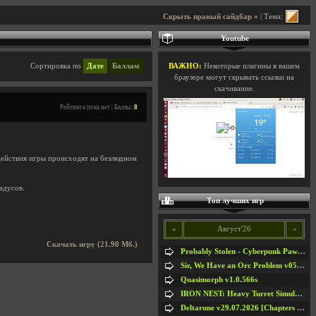
Скрыть правый сайдбар »
| Тема:
Youtube
Сортировка по
Дате
Баллам
ВАЖНО:
Некоторые плагины в вашем
браузере могут скрывать ссылки на
скачивание.
Рейтинга пока нет | Баллы:
8
Действия игры происходят на безлюдном
адусов.
Топ лучших игр
«
Август'26
»
Скачать игру (21.90 Мб.)
Probably Stolen - Cyberpunk Pawnshop Simulator v048c [Playtest]
Sir, We Have an Orc Problem v05.08.2026
Quasimorph v1.0.566s
IRON NEST: Heavy Turret Simulator v1.0a
Deltarune v29.07.2026 [Chapters 1-5] / + RUS [Chapters 1-5]