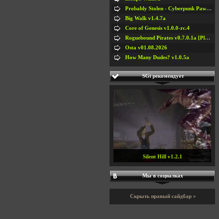
Probably Stolen - Cyberpunk Pawnshop Simulator v048c [Playtest]
Big Walk v1.4.7a
Core of Genesis v1.0.0-rc.4
Roguebound Pirates v0.7.0.1a [Playtest]
Osta v01.08.2026
How Many Dudes? v1.0.5a
SGi рекомендует
Silent Hill v1.2.1
Мы в социалках
Скрыть правый сайдбар »