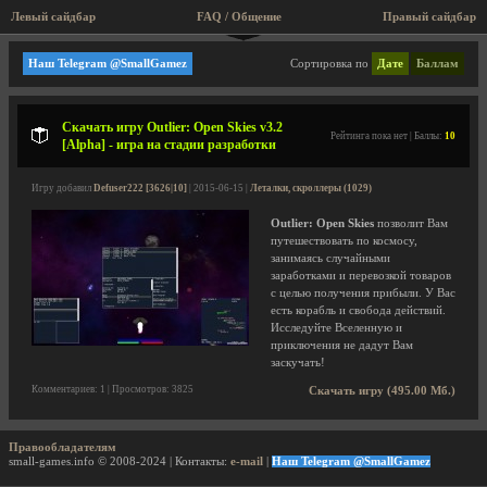
Левый сайдбар
FAQ / Общение
Правый сайдбар
masternerdguy
Наш Telegram @SmallGamez
Сортировка по
Дате
Баллам
Скачать игру Outlier: Open Skies v3.2
Рейтинга пока нет | Баллы:
10
[Alpha] - игра на стадии разработки
Игру добавил
Defuser222 [3626|10]
| 2015-06-15 |
Леталки, скроллеры (1029)
Outlier: Open Skies
позволит Вам
путешествовать по космосу,
занимаясь случайными
заработками и перевозкой товаров
с целью получения прибыли. У Вас
есть корабль и свобода действий.
Исследуйте Вселенную и
приключения не дадут Вам
заскучать!
Комментариев: 1 | Просмотров: 3825
Скачать игру (495.00 Мб.)
Правообладателям
small-games.info © 2008-2024 | Контакты:
e-mail
|
Наш Telegram @SmallGamez