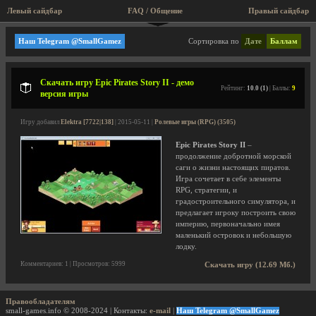
Левый сайдбар
FAQ / Общение
Правый сайдбар
Epic Devs
Наш Telegram @SmallGamez
Сортировка по
Дате
Баллам
Скачать игру Epic Pirates Story II - демо
Рейтинг:
10.0 (1)
| Баллы:
9
версия игры
Игру добавил
Elektra [7722|138]
| 2015-05-11 |
Ролевые игры (RPG) (3505)
Epic Pirates Story II
–
продолжение добротной морской
саги о жизни настоящих пиратов.
Игра сочетает в себе элементы
RPG, стратегии, и
градостроительного симулятора, и
предлагает игроку построить свою
империю, первоначально имея
маленький островок и небольшую
лодку.
Комментариев: 1 | Просмотров: 5999
Скачать игру (12.69 Мб.)
Правообладателям
small-games.info © 2008-2024 | Контакты:
e-mail
|
Наш Telegram @SmallGamez