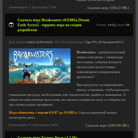
Комментариев: 5 | Просмотров: 22446
Скачать игру (358.21 Мб.)
Скачать игру Breakwaters v0.9.881a [Steam
Early Access] - торрент, игра на стадии
Рейтинг:
1.0 (1)
| Баллы:
19
разработки
Игру добавил
John2s [11865|1666]
| 2025-10-05 (обновлено) |
Тир, FPS, 3D-бродилки (4015)
Breakwaters
- приключенческий
экшен-симулятор с элементами
песочницы, события которого
происходят на постоянно
изменяющемся океаническом
архипелаге!
Вам предстоит путешествовать
между островами, чтобы находить
уникальные ресурсы, необходимые для строительства, крафта и выживания. А
найдя могущественные кристаллы, вы сможете раздвигать воду и собирать на
дне океана редкие артефакты.
Игра обновлена с версии 0.9.87 до 0.9.881a.
Список изменений можно
посмотреть
здесь
.
Комментариев: 10 | Просмотров: 44600
Скачать игру (2283.00 Мб.)
Скачать игру Factory Town v2.2.10a -