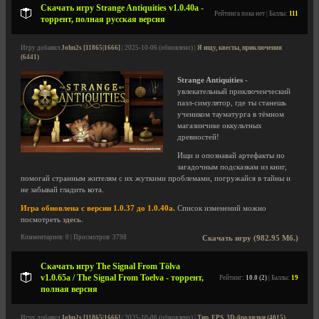
Скачать игру Strange Antiquities v1.0.40a -
Рейтинга пока нет | Баллы:
111
торрент, полная русская версия
Игру добавил
John2s [11865|1666]
| 2025-10-06 (обновлено) |
Я ищу, квесты, приключения
(6441)
Strange Antiquities
-
увлекательный приключенческий
пазл-симулятор, где ты станешь
учеником тауматурга в тёмном
магазинчике оккультных
древностей!
Ищи и опознавай артефакты по
загадочным подсказкам из книг,
помогай странным жителям с их жуткими проблемами, погружайся в тайны и
не забывай гладить кота.
Игра обновлена с версии 1.0.37 до 1.0.40a.
Список изменений можно
посмотреть
здесь
.
Комментариев: 0 | Просмотров: 3798
Скачать игру (982.95 Мб.)
Скачать игру The Signal From Tölva
v1.0.65a / The Signal From Toelva - торрент,
Рейтинг:
10.0 (2)
| Баллы:
19
полная версия
Игру добавил
John2s [11865|1666]
| 2025-10-06 (обновлено) |
Тир, FPS, 3D-бродилки (4015)