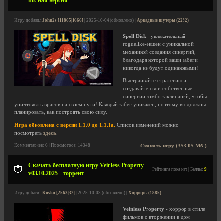
полная версия
Игру добавил
John2s [11865|1666]
| 2025-10-04 (обновлено) |
Аркадные шутеры (2292)
Spell Disk
- увлекательный
roguelike-экшен с уникальной
механикой создания синергий,
благодаря которой ваши забеги
никогда не будут одинаковыми!
Выстраивайте стратегию и
создавайте свои собственные
синергии комбо заклинаний, чтобы
уничтожать врагов на своем пути! Каждый забег уникален, поэтому вы должны
планировать, как построить свою силу.
Игра обновлена с версии 1.1.0 до 1.1.1a.
Список изменений можно
посмотреть
здесь
.
Комментариев: 6 | Просмотров: 14348
Скачать игру (358.05 Мб.)
Скачать бесплатную игру Veinless Property
Рейтинга пока нет | Баллы:
9
v03.10.2025 - торрент
Игру добавил
Kusko [2563|32]
| 2025-10-03 (обновлено) |
Хорроры (1885)
Veinless Property
- хоррор в стиле
фильмов о вторжении в дом