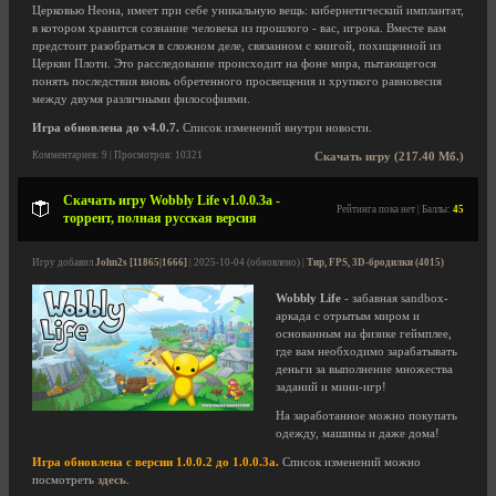
Церковью Неона, имеет при себе уникальную вещь: кибернетический имплантат,
в котором хранится сознание человека из прошлого - вас, игрока. Вместе вам
предстоит разобраться в сложном деле, связанном с книгой, похищенной из
Церкви Плоти. Это расследование происходит на фоне мира, пытающегося
понять последствия вновь обретенного просвещения и хрупкого равновесия
между двумя различными философиями.
Игра обновлена до v4.0.7.
Список изменений внутри новости.
Комментариев: 9 | Просмотров: 10321
Скачать игру (217.40 Мб.)
Скачать игру Wobbly Life v1.0.0.3a -
Рейтинга пока нет | Баллы:
45
торрент, полная русская версия
Игру добавил
John2s [11865|1666]
| 2025-10-04 (обновлено) |
Тир, FPS, 3D-бродилки (4015)
Wobbly Life
- забавная sandbox-
аркада с отрытым миром и
основанным на физике геймплее,
где вам необходимо зарабатывать
деньги за выполнение множества
заданий и мини-игр!
На заработанное можно покупать
одежду, машины и даже дома!
Игра обновлена с версии 1.0.0.2 до 1.0.0.3a.
Список изменений можно
посмотреть
здесь
.