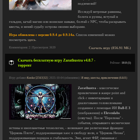
подземелий!
Исследуй ветреные равнины,
болота и руины, вступай в
гильдии, качай магию или воинские навыки, болтай с NPC, чтобы раскрывать
квесты, и меняй судьбу острова своими выборами.
Игра обновлена с версии 0.9.4 до 0.9.14a.
Список изменений можно
посмотреть
здесь
.
Комментариев: 2 | Просмотров: 3639
Скачать игру (856.91 Мб.)
Скачать бесплатную игру Zarathustra v4.0.7 -
Рейтинг:
10.0 (1)
торрент
Игру добавил
Kusko [2563|32]
| 2025-10-04 (обновлено) |
Я ищу, квесты, приключения (6441)
Zarathustra
- классическое
приключение в жанре point and
click с инвентарными и
диалоговыми головоломками
созданное с помощью ИИ
Dall-E 3
(изображения) и
Elevenlabs
(озвучка). После "Перелома" -
события, открывшего космические
истины и инопланетные технологии, - возникают две религиозные фракции:
"Церковь Плоти", поддерживающая хаос и свободу воли, и "Церковь Неона",
поддерживающая порядок и стабильность. Эми, агент ФБР, связанная с