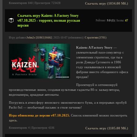
Комментариев: 840 | Просмотров: 723428
Скачать игру (1034.00 Мб.)
Скачать игру Kaizen: A Factory Story
v07.10.2025 - торрент, полная русская
Рейтинг:
9.0 (1)
| Баллы:
47
версия
Игру добавил
John2s [11865|1666]
| 2025-10-07 (обновлено) |
Стратегии (3781)
Kaizen: A Factory Story
—
увлекательный пазл-симулятор с
элементами стратегии, где ты в
роли Дэвида Сугимото в 1986
году оказываешься в японской
фабрике вместо обещанного офиса
продаж!
Проектируй и оптимизируй
производственные линии, создавая культовые гаджеты 80-х: калькуляторы,
видеокамеры, аркадные автоматы.
Погрузись в атмосферу японского экономического бума, а в перерывах пробуй
Pachi-Sol — необычный пасьянс в стиле пачинко!
Игра обновлена до версии v07.10.2025.
Список изменений можно посмотреть
здесь
.
Комментариев: 4 | Просмотров: 4336
Скачать игру (1105.00 Мб.)