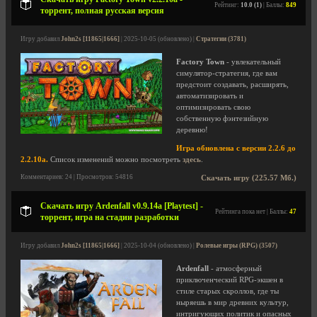
Рейтинг:
10.0 (1)
| Баллы:
849
торрент, полная русская версия
Игру добавил
John2s [11865|1666]
| 2025-10-05 (обновлено) |
Стратегии (3781)
Factory Town
- увлекательный
симулятор-стратегия, где вам
предстоит создавать, расширять,
автоматизировать и
оптимизировать свою
собственную фэнтезийную
деревню!
Игра обновлена с версии 2.2.6 до
2.2.10a.
Список изменений можно посмотреть
здесь
.
Комментариев: 24 | Просмотров: 54816
Скачать игру (225.57 Мб.)
Скачать игру Ardenfall v0.9.14a [Playtest] -
Рейтинга пока нет | Баллы:
47
торрент, игра на стадии разработки
Игру добавил
John2s [11865|1666]
| 2025-10-04 (обновлено) |
Ролевые игры (RPG) (3507)
Ardenfall
- атмосферный
приключенческий RPG-экшен в
стиле старых скроллов, где ты
ныряешь в мир древних культур,
интригующих политик и опасных