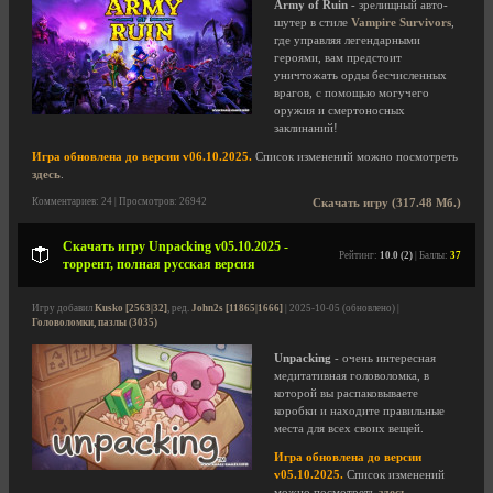
Army of Ruin
- зрелищный авто-
шутер в стиле
Vampire Survivors
,
где управляя легендарными
героями, вам предстоит
уничтожать орды бесчисленных
врагов, с помощью могучего
оружия и смертоносных
заклинаний!
Игра обновлена до версии v06.10.2025.
Список изменений можно посмотреть
здесь
.
Комментариев: 24 | Просмотров: 26942
Скачать игру (317.48 Мб.)
Скачать игру Unpacking v05.10.2025 -
Рейтинг:
10.0 (2)
| Баллы:
37
торрент, полная русская версия
Игру добавил
Kusko [2563|32]
, ред.
John2s [11865|1666]
| 2025-10-05 (обновлено) |
Головоломки, пазлы (3035)
Unpacking
- очень интересная
медитативная головоломка, в
которой вы распаковываете
коробки и находите правильные
места для всех своих вещей.
Игра обновлена до версии
v05.10.2025.
Список изменений
можно посмотреть
здесь
.