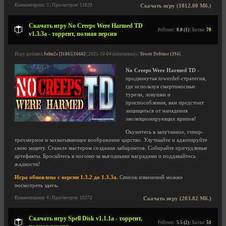
Комментариев: 3 | Просмотров: 11829
Скачать игру (1812.00 Мб.)
Скачать игру No Creeps Were Harmed TD
Рейтинг:
8.0 (1)
| Баллы:
70
v1.3.3a - торрент, полная версия
Игру добавил
John2s [11865|1666]
| 2025-10-04 (обновлено) |
Tower Defense (394)
No Creeps Were Harmed TD
-
продвинутая towerdef-стратегия,
где используя смертоносные
турели, ловушки и
приспособления, вам предстоит
защищаться от нападения
эволюционирующих крипов!
Окунитесь в запутанное, гипер-
трехмерное и захватывающее воображение царство. Улучшайте и адаптируйте
свою защиту. Станьте мастером создания лабиринтов. Собирайте причудливые
артефакты. Бросайтесь в погоню за выгодными наградами и поддавайтесь
жадности!
Игра обновлена с версии 1.3.2 до 1.3.3a.
Список изменений можно
посмотреть
здесь
.
Комментариев: 4 | Просмотров: 10272
Скачать игру (203.82 Мб.)
Скачать игру Spell Disk v1.1.1a - торрент,
Рейтинг:
5.5 (2)
| Баллы:
51