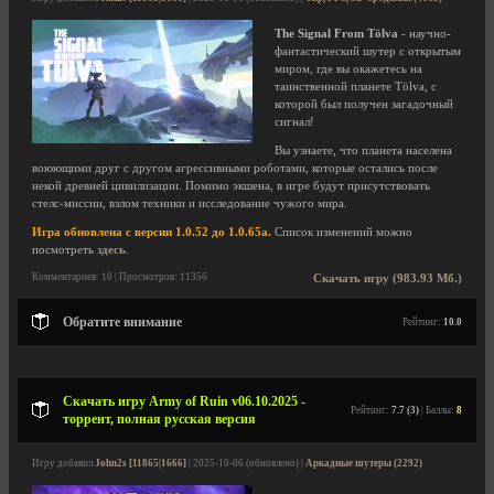
The Signal From Tölva
- научно-
фантастический шутер с открытым
миром, где вы окажетесь на
таинственной планете Tölva, с
которой был получен загадочный
сигнал!
Вы узнаете, что планета населена
воюющими друг с другом агрессивными роботами, которые остались после
некой древней цивилизации. Помимо экшена, в игре будут присутствовать
стелс-миссии, взлом техники и исследование чужого мира.
Игра обновлена с версии 1.0.52 до 1.0.65a.
Список изменений можно
посмотреть
здесь
.
Комментариев: 10 | Просмотров: 11356
Скачать игру (983.93 Мб.)
Обратите внимание
Рейтинг:
10.0
Скачать игру Army of Ruin v06.10.2025 -
Рейтинг:
7.7 (3)
| Баллы:
8
торрент, полная русская версия
Игру добавил
John2s [11865|1666]
| 2025-10-06 (обновлено) |
Аркадные шутеры (2292)