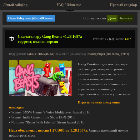
Левый сайдбар
FAQ / Общение
Пра
Мини-игры для PC
Наш Telegram @SmallGamez
Сортировка по
Дате
Баллам
Скачать игру Gang Beasts v1.28.1687a -
Рейтинг:
9.7 (47)
| Баллы:
4327
торрент, полная версия
Игру добавил
John2s [11865|1666]
| 2025-10-07 (обновлено) |
Платформеры (вид сбоку) (3991)
Gang Beasts
- инди платформер-
файтинг для четырех игроков с
разными режимами игры, в том
числе и кооперативным.
Отличительными особенностями
игры являются анимация
персонажей и простое управление.
Игра получила следующие
награды:
• Winner SXSW Gamer’s Voice Multiplayer Award 2016
• Winner Indie Game of the Show EGX 2015
• Nominee “Better With Friends” Steam Award 2016
Игра обновлена с версии 1.27.1685 до 1.28.1687a.
Список изменений можно
посмотреть
здесь
.