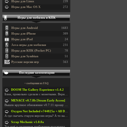
Игры для Linux
239
Игры для Mac OS X
272
Игры для мобилок и КПК
Игры для Android
1683
Игры для iPhone
309
Игры для iPad
24
Java-игры для мобилки
231
Игры для КПК (Pocket PC)
78
Игры для Symbian
51
Русские версии игр
563
Последние комментарии
+ сообщения из FAQ
DOOM The Gallery Experience v1.4.2
Блин, прикольно сделали с монетками. Вернулся в св
MENACE v0.7.8b [Steam Early Access]
Вышло крупное обновление v0.7.11 прошу обновить
Oxygen Not Included v744825a + All DLC
А где скачать старую версию игры? А то на новой но
Scrap Mechanic v1.0.0a
Тут ещё и системные требования подскочили. Если не