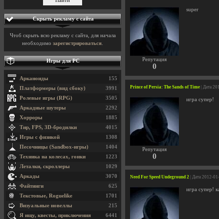
super
Скрыть рекламу с сайта
Чтоб скрыть всю рекламу с сайта, для начала
необходимо
зарегистрироваться
.
Репутация
Игры для PC
0
Арканоиды
155
Prince of Persia: The Sands of Time
| Дата 20
Платформеры (вид сбоку)
3991
Ролевые игры (RPG)
3505
игра супер!
Аркадные шутеры
2292
Хорроры
1885
Тир, FPS, 3D-бродилки
4015
Игры с физикой
1308
Песочницы (Sandbox-игры)
1404
Репутация
0
Техника на колесах, гонки
1223
Леталки, скроллеры
1029
Аркады
3070
Need For Speed Undeground 2
| Дата 2012-01
Файтинги
625
игра супер! 
Текстовые, Roguelike
1701
Визуальные новеллы
215
Я ищу, квесты, приключения
6441