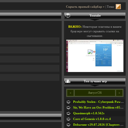
Скрыть правый сайдбар »
| Тема:
Youtube
ВАЖНО:
Некоторые плагины в вашем
браузере могут скрывать ссылки на
скачивание.
Топ лучших игр
«
Август'26
»
Probably Stolen - Cyberpunk Pawnshop Simulator v048c [Playtest]
Sir, We Have an Orc Problem v05.08.2026
Quasimorph v1.0.562s
Core of Genesis v1.0.0-rc.4
Deltarune v29.07.2026 [Chapters 1-5] / + RUS [Chapters 1-5]