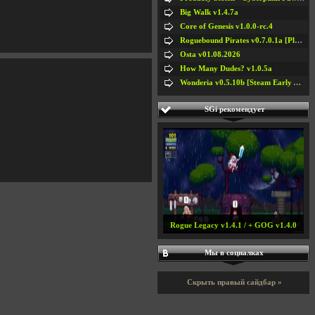
Big Walk v1.4.7a
Core of Genesis v1.0.0-rc.4
Roguebound Pirates v0.7.0.1a [Playtest]
Osta v01.08.2026
How Many Dudes? v1.0.5a
Wonderia v0.5.10b [Steam Early Access]
SGi рекомендует
Rogue Legacy v1.4.1 / + GOG v1.4.0
Мы в социалках
Скрыть правый сайдбар »