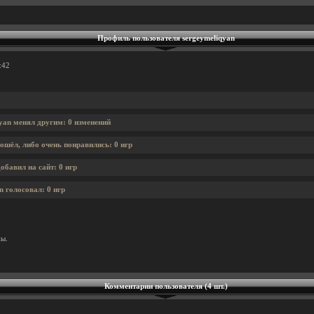
Профиль пользователя sergeymeliqyan
:42
yan менял другим: 0 изменений
ошёл, либо очень понравились: 0 игр
обавил на сайт: 0 игр
n голосовал: 0 игр
ны.
Комментарии пользователя (4 шт.)