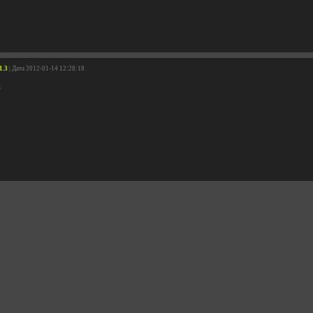
1.3
| Дата 2012-01-14 12:28:18
а