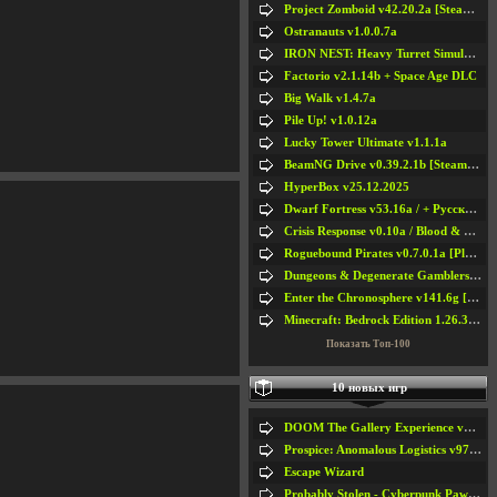
Project Zomboid v42.20.2a [Steam Early Access]
Ostranauts v1.0.0.7a
IRON NEST: Heavy Turret Simulator v1.0a
Factorio v2.1.14b + Space Age DLC
Big Walk v1.4.7a
Pile Up! v1.0.12a
Lucky Tower Ultimate v1.1.1a
BeamNG Drive v0.39.2.1b [Steam Early Access]
HyperBox v25.12.2025
Dwarf Fortress v53.16a / + Русская Версия v50.12a
Crisis Response v0.10a / Blood & Bullet
Roguebound Pirates v0.7.0.1a [Playtest]
Dungeons & Degenerate Gamblers v2.0.2a
Enter the Chronosphere v141.6g [Steam Early Access]
Minecraft: Bedrock Edition 1.26.33.1a / + TLauncher v2.89
Показать Топ-100
10 новых игр
DOOM The Gallery Experience v1.4.2
Prospice: Anomalous Logistics v97 [Playtest]
Escape Wizard
Probably Stolen - Cyberpunk Pawnshop Simulator v048c [Playtest]