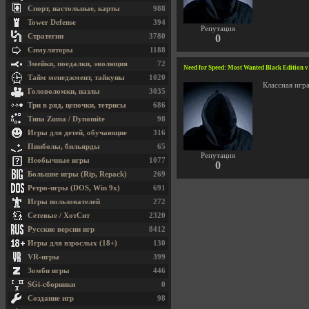
Спорт, настольные, карты
988
Tower Defense
394
Репутация
Стратегии
3780
0
Симуляторы
1188
Змейки, поедалки, эволюция
72
Need for Speed: Most Wanted Black Edition v
Тайм менеджмент, тайкуны
1020
Классная игр
Головоломки, пазлы
3035
Три в ряд, цепочки, тетрисы
686
Типа Zuma / Dynomite
98
Игры для детей, обучающие
316
Пинболы, бильярды
65
Репутация
Необычные игры
1077
0
Большие игры (Rip, Repack)
269
Ретро-игры (DOS, Win 9x)
691
Игры пользователей
272
Сетевые / ХотСит
2320
Русские версии игр
8412
Игры для взрослых (18+)
130
VR-игры
399
Зомби игры
446
SGi-сборники
0
Создание игр
98