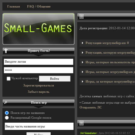
Главная
FAQ / Общение
Дата регистрации:
2012-01-14 12:00
Репутация sergeymeliqyan: 0
Привет, Гость!
Репутация, которую sergeymeliq
Игры, которые пользователь пр
Игры, которые sergeymeliqyan д
Чужой компьютер
Игры, за которые sergeymeliqya
Зарегистрироваться
Забыл пароль
Десятка
самых
любимых игр с сайта:
Поиск игр
• Самые любимые игры еще не выбра
Отправить ЛС
Поиск игр по названию
Расширенный Google-поиск
Jet Simulator
| Дата 2012-01-16 12:02:12