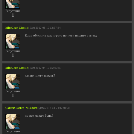
Репутация
1
MineCraft Classic
| Дата 2012-08-10 12:57:34
Кому обяснить как играть по нету пишите в личку
Репутация
1
MineCraft Classic
| Дата 2012-04-10 15:45:35
как по инету играть?
Репутация
1
Contra: Locked 'N Loaded
| Дата 2012-03-24 02:01:33
ну все может быть!
Репутация