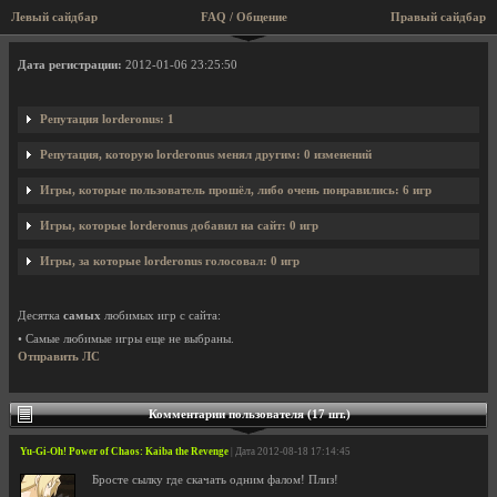
Левый сайдбар
FAQ / Общение
Правый сайдбар
Профиль пользователя lorderonus
Дата регистрации:
2012-01-06 23:25:50
Репутация lorderonus: 1
Репутация, которую lorderonus менял другим: 0 изменений
Игры, которые пользователь прошёл, либо очень понравились: 6 игр
Игры, которые lorderonus добавил на сайт: 0 игр
Игры, за которые lorderonus голосовал: 0 игр
Десятка
самых
любимых игр с сайта:
• Самые любимые игры еще не выбраны.
Отправить ЛС
Комментарии пользователя (17 шт.)
Yu-Gi-Oh! Power of Chaos: Kaiba the Revenge
| Дата 2012-08-18 17:14:45
Бросте сылку где скачать одним фалом! Плиз!