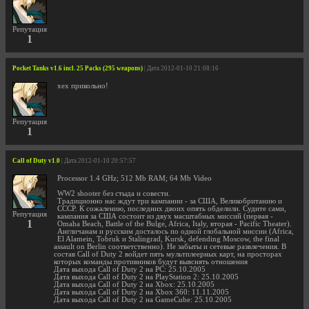
Репутация
1
Pocket Tanks v1.6 incl. 25 Packs (295 weapons)
| Дата 2012-01-10 21:08:16
хех прикольно!
Репутация
1
Call of Duty v1.0
| Дата 2012-01-10 20:57:57
Processor 1.4 GHz; 512 Mb RAM; 64 Mb Video
WW2 shooter без стыда и совести.
Традиционно нас ждут три кампании - за США, Великобританию и
СССР. К сожалению, последних двоих опять обделили. Судите сами,
Репутация
кампания за США состоит из двух масштабных миссий (первая -
1
Omaha Beach, Battle of the Bulge, Africa, Italy, вторая - Pacific Theater).
Англичанам и русским досталось по одной глобальной миссии (Africa,
El Alamein, Tobruk и Stalingrad, Kursk, defending Moscow, the final
assault on Berlin соответственно). Не забыты и сетевые развлечения. В
состав Call of Duty 2 войдет пять мультплеерных карт, на просторах
которых команды противников будут выяснять отношения
Дата выхода Call of Duty 2 на PC: 25.10.2005
Дата выхода Call of Duty 2 на PlayStation 2: 25.10.2005
Дата выхода Call of Duty 2 на Xbox: 25.10.2005
Дата выхода Call of Duty 2 на Xbox 360: 11.11.2005
Дата выхода Call of Duty 2 на GameCube: 25.10.2005