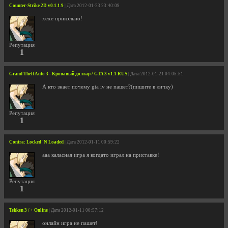
Counter-Strike 2D v0.1.1.9
| Дата 2012-01-23 23:40:09
хехе прикольно!
Репутация
1
Grand Theft Auto 3 - Кровавый доллар / GTA 3 v1.1 RUS
| Дата 2012-01-21 04:05:51
А кто знает почему gta iv не пашет?(пишите в личку)
Репутация
1
Contra: Locked 'N Loaded
| Дата 2012-01-11 00:59:22
ааа каласная игра я когдато играл на приставке!
Репутация
1
Tekken 3 / + Online
| Дата 2012-01-11 00:57:12
онлайн игра не пашет!