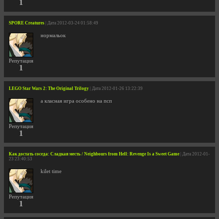
1
SPORE Creatures
| Дата 2012-03-24 01:58:49
нормальок
Репутация
1
LEGO Star Wars 2: The Original Trilogy
| Дата 2012-01-26 13:22:39
а класная игра особено на псп
Репутация
1
Как достать соседа: Сладкая месть / Neighbours from Hell: Revenge Is a Sweet Game
| Дата 2012-01-
23 23:40:53
kilet time
Репутация
1