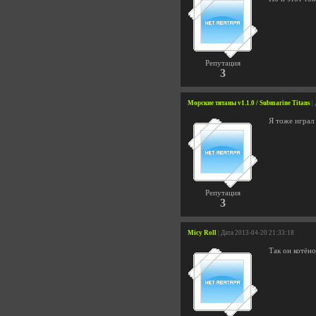
Репутация
3
Морские титаны v1.1.0 / Submarine Titans
|
Я тоже играл 
Репутация
3
Micy Roll
| Дата 2013-04-20 21:33:18
Так он котён