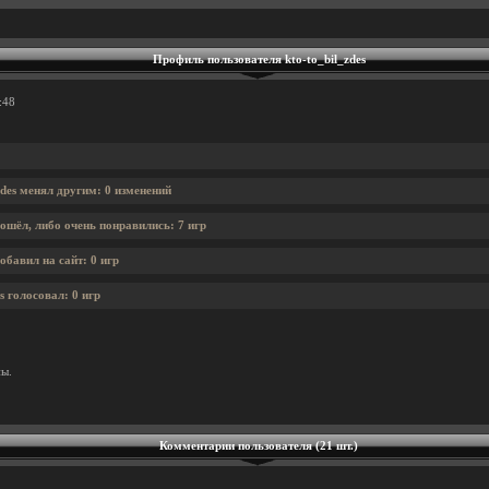
Профиль пользователя kto-to_bil_zdes
:48
zdes менял другим: 0 изменений
ошёл, либо очень понравились: 7 игр
обавил на сайт: 0 игр
s голосовал: 0 игр
ны.
Комментарии пользователя (21 шт.)