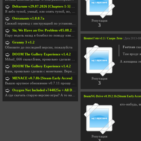
Deltarune v29.07.2026 [Chapters 1-5] / + RUS [Chapters 1-5]
Я либо тупой, умный, или опять тупой, но, вроде я
Ostranauts v1.0.0.7a
Репутация
Свежий перевод с инструкцией по установкеhttps://g
3
Sir, We Have an Orc Problem v05.08.2026
Пару недель назад я бомбил по поводу изменения мин
Bientot l'ete v1.1 / Скоро Лето
| Дата 2013-0
Granny 3 v1.2
Fortran
ска
Обновите до последней версии, пожалуйста
Там вроде ж
DOOM The Gallery Experience v1.4.2
Mihail_666 сказал:Блин, прикольно сделали с монетк
А женщина эт
DOOM The Gallery Experience v1.4.2
Блин, прикольно сделали с монетками. Вернулся в св
MENACE v0.7.8b [Steam Early Access]
Репутация
3
Вышло крупное обновление v0.7.11 прошу обновить
Oxygen Not Included v744825a + All DLC
А где скачать старую версию игры? А то на новой но
BeamNG Drive v0.39.2.1b [Steam Early Acce
кто-нибудь, 
Репутация
3