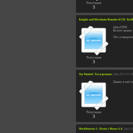
Репутация
3
Knights and Merchants Remake r6720 / Ka
aleks1996
Кстате видно 
Это усккорен
Репутация
3
Taz Wanted / Таз в розыске
| Дата 2012-02-1
Давно в неё и
Репутация
3
MechWarrior 3 - Pirate's Moon v1.0
| Дата 2