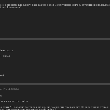
рою, обычному школьнику, Васе как раз в этот момент понадобилось спуститься в подвал (П
бычный школьник?
ient
сказал:
_ сказал:
уют)
2014-06-11 20:38:59
л:
ёте в клинику Детройта
 войти? Я доходил до города, но уже не помню, что там говорят. Но вроде бы не пускали м
рное, там квест нужно выполнить какой-нибудь?