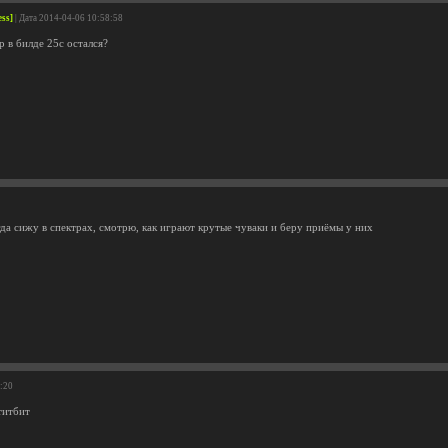
ess]
| Дата 2014-04-06 10:58:58
 в билде 25c остался?
гда сижу в спектрах, смотрю, как играют крутые чуваки и беру приёмы у них
9:20
титбит