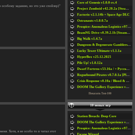
Core of Genesis v1.0.0-rc.4
о особому заданию, но это уже спойлер)"
Project Zomboid v42.20.2a [Steam Early Access]
Factorio v2.1.14b + Space Age DLC
Ostranauts v1.0.0.7a
Prospice: Anomalous Logistics v97 [Playtest]
BeamNG Drive v0.39.2.1b [Steam Early Access]
Big Walk v1.4.7a
Dungeons & Degenerate Gamblers v2.0.2a
Lucky Tower Ultimate v1.1.1a
HyperBox v25.12.2025
Pile Up! v1.0.12a
Dwarf Fortress v53.16a / + Русская Версия v50.12a
Roguebound Pirates v0.7.0.1a [Playtest]
Crisis Response v0.10a / Blood & Bullet
DOOM The Gallery Experience v1.4.2
Показать Топ-100
10 новых игр
Station Breach: Deep Core
DOOM The Gallery Experience v1.4.2
Prospice: Anomalous Logistics v97 [Playtest]
еня. Хотя, я не особо то и читал этот
Escape Wizard