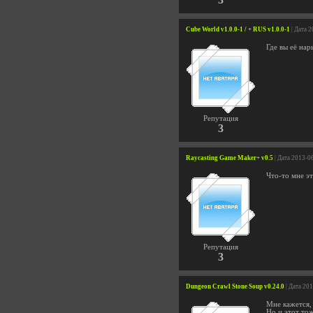
Cube World v1.0.0-1 / + RUS v1.0.0-1
| Дата 
Где вы её нар
Репутация
3
Raycasting Game Maker+ v0.5
| Дата 2013-0
Что-то мне эт
Репутация
3
Dungeon Crawl Stone Soup v0.24.0
| Дата 20
Мне кажется, 
Но и этот то