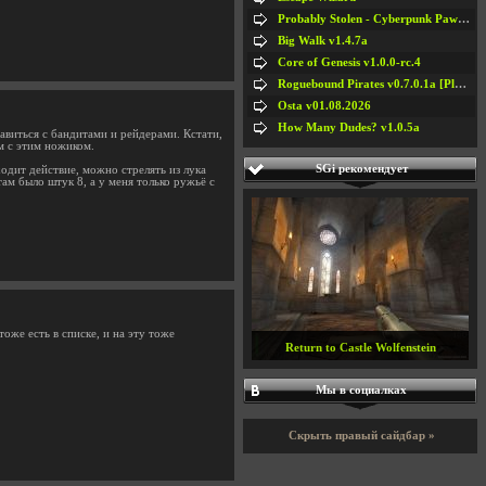
Probably Stolen - Cyberpunk Pawnshop Simulator v048c [Playtest]
Big Walk v1.4.7a
Core of Genesis v1.0.0-rc.4
Roguebound Pirates v0.7.0.1a [Playtest]
Osta v01.08.2026
How Many Dudes? v1.0.5a
авиться с бандитами и рейдерами. Кстати,
м с этим ножиком.
SGi рекомендует
ходит действие, можно стрелять из лука
там было штук 8, а у меня только ружьё с
тоже есть в списке, и на эту тоже
Return to Castle Wolfenstein
Мы в социалках
Скрыть правый сайдбар »