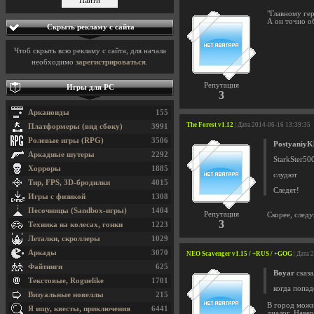
"Главному ге
А он точно о
Скрыть рекламу с сайта
Чтоб скрыть всю рекламу с сайта, для начала
необходимо
зарегистрироваться
.
Репутация
Игры для PC
3
Арканоиды
155
The Forest v1.12
| Дата 2014-06-16 13:39:35
Платформеры (вид сбоку)
3991
Ролевые игры (RPG)
3506
PostyaniyKl
Аркадные шутеры
2292
StarkSter500
Хорроры
1885
слудют
Тир, FPS, 3D-бродилки
4015
Следят!
Игры с физикой
1308
Песочницы (Sandbox-игры)
1404
Репутация
Скорее, след
3
Техника на колесах, гонки
1223
Леталки, скроллеры
1029
Аркады
3070
NEO Scavenger v1.15 / +RUS / +GOG
| Дата 
Файтинги
625
Boyar
сказа
Текстовые, Roguelike
1701
когда попад
Визуальные новеллы
215
В город можно
Я ищу, квесты, приключения
6441
диалог. Наве