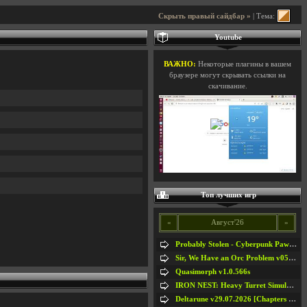
Скрыть правый сайдбар »
| Тема:
Youtube
ВАЖНО:
Некоторые плагины в вашем
браузере могут скрывать ссылки на
скачивание.
Топ лучших игр
«
Август'26
»
Probably Stolen - Cyberpunk Pawnshop Simulator v048c [Playtest]
Sir, We Have an Orc Problem v05.08.2026
Quasimorph v1.0.566s
IRON NEST: Heavy Turret Simulator v1.0a
Deltarune v29.07.2026 [Chapters 1-5] / + RUS [Chapters 1-5]