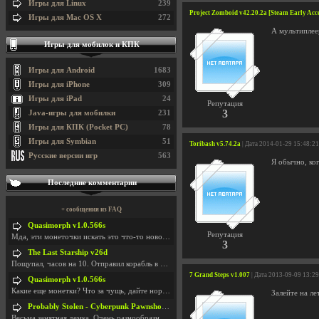
Игры для Linux
239
Project Zomboid v42.20.2a [Steam Early Acc
Игры для Mac OS X
272
А мультиплеер
Игры для мобилок и КПК
Игры для Android
1683
Игры для iPhone
309
Игры для iPad
24
Репутация
3
Java-игры для мобилки
231
Игры для КПК (Pocket PC)
78
Игры для Symbian
51
Toribash v5.74.2a
| Дата 2014-01-29 15:48:21
Русские версии игр
563
Я обычно, ко
Последние комментарии
+ сообщения из FAQ
Quasimorph v1.0.566s
Репутация
Мда, эти монеточки искать это что-то новое в сфере
3
The Last Starship v26d
Пощупал, часов на 10. Отправил корабль в другую Га
7 Grand Steps v1.007
| Дата 2013-09-09 13:2
Quasimorph v1.0.566s
Какие еще монетки? Что за чущь, дайте нормально ск
Залейте на ле
Probably Stolen - Cyberpunk Pawnshop Simulator v048c [Playtest]
Весьма занятная демка. Очень разнообразные механик