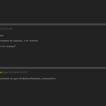
8-21 13:13:30
зал:
енщина на скринах, а не человек.
о не человек?
ss]
| Дата 2013-08-04 19:55:27
выложите на другой файлообменник, пожалуйста.