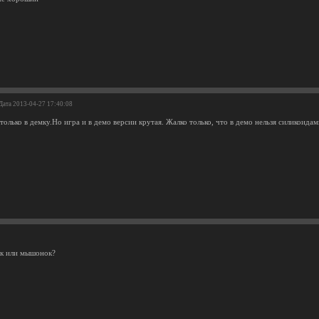
 Дата 2013-04-27 17:40:08
только в демку.Но игра и в демо версии крутая. Жалко только, что в демо нельзя силикоидам
ок или мышонок?