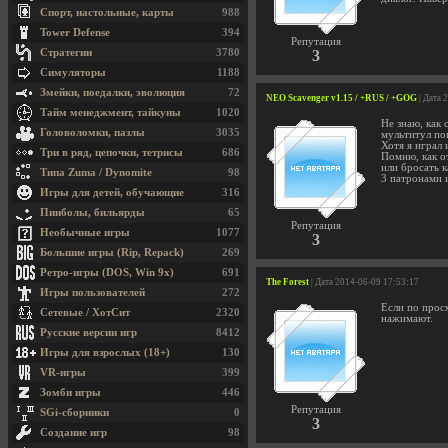
Спорт, настольные, карты
988
Tower Defense
394
Репутация
Стратегии
3780
3
Симуляторы
1188
Змейки, поедалки, эволюция
72
NEO Scavenger v1.15 / +RUS / +GOG
| Дата 
Тайм менеджмент, тайкуны
1020
Не знаю, как
Головоломки, пазлы
3035
мультитул по
Хотя я играл 
Три в ряд, цепочки, тетрисы
686
Помню, как от
или бросать к
Типа Zuma / Dynomite
98
3 патронами 
Игры для детей, обучающие
316
Пинболы, бильярды
65
Репутация
Необычные игры
1077
3
Большие игры (Rip, Repack)
269
Ретро-игры (DOS, Win 9x)
691
The Forest
| Дата 2014-06-09 17:53:17
Игры пользователей
272
Если по просм
Сетевые / ХотСит
2320
нажимают.
Русские версии игр
8412
Игры для взрослых (18+)
130
VR-игры
399
Зомби игры
446
Репутация
SGi-сборники
0
3
Создание игр
98