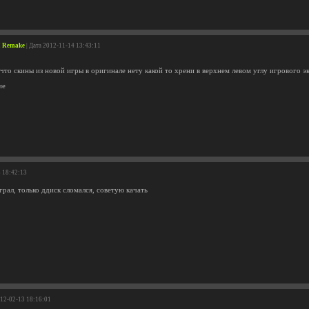
M Remake
| Дата 2012-11-14 13:43:11
что скины из новой игры в оригинале нету какой то хрени в верхнем левом углу игрового эк
ие
8 18:42:13
грал, только ддиск сломался, советую качать
012-02-13 18:16:01