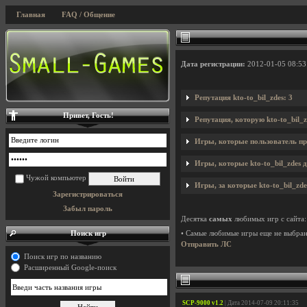
Главная
FAQ / Общение
Дата регистрации:
2012-01-05 08:53
Репутация kto-to_bil_zdes: 3
Привет, Гость!
Репутация, которую kto-to_bil_
Игры, которые пользователь пр
Игры, которые kto-to_bil_zdes д
Чужой компьютер
Игры, за которые kto-to_bil_zde
Зарегистрироваться
Забыл пароль
Десятка
самых
любимых игр с сайта:
Поиск игр
• Самые любимые игры еще не выбра
Отправить ЛС
Поиск игр по названию
Расширенный Google-поиск
SCP-9000 v1.2
| Дата 2014-07-09 20:11:35