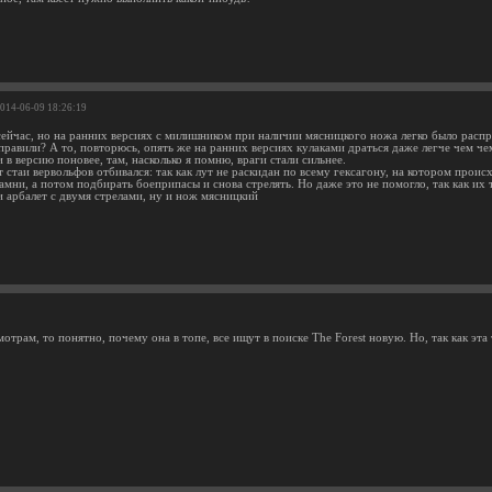
2014-06-09 18:26:19
 сейчас, но на ранних версиях с милишником при наличии мясницкого ножа легко было распр
правили? А то, повторюсь, опять же на ранних версиях кулаками драться даже легче чем че
и в версию поновее, там, насколько я помню, враги стали сильнее.
 стаи вервольфов отбивался: так как лут не раскидан по всему гексагону, на котором проис
амни, а потом подбирать боеприпасы и снова стрелять. Но даже это не помогло, так как их 
и арбалет с двумя стрелами, ну и нож мясницкий
отрам, то понятно, почему она в топе, все ищут в поиске The Forest новую. Но, так как эта 