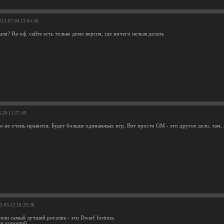
2013-07-04 13:04:48
ыли? На оф. сайте есть только демо версия, где ничего нельзя делать
6-20 11:27:49
о не очень нравится. Будет больше одинаковых игр. Вот просто GM - это другое дело, там,
13-05-12 18:20:38
или самый лучший рогалик - это Dwarf fortress.
же хороший