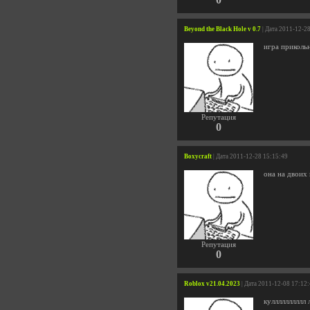
Beyond the Black Hole v 0.7
| Дата 2011-12-2
игра приколь
Репутация
0
Boxycraft
| Дата 2011-12-28 15:15:49
она на двоих 
Репутация
0
Roblox v21.04.2023
| Дата 2011-12-08 17:12
кулллллллллл л