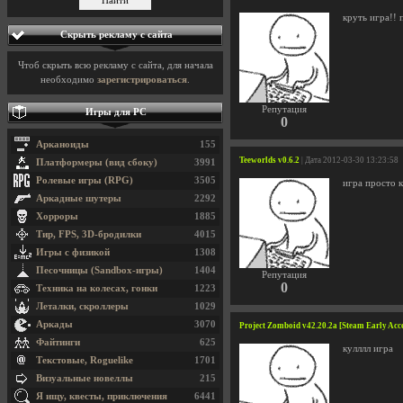
круть игра!! 
Скрыть рекламу с сайта
Чтоб скрыть всю рекламу с сайта, для начала
необходимо
зарегистрироваться
.
Репутация
Игры для PC
0
Арканоиды
155
Teeworlds v0.6.2
| Дата 2012-03-30 13:23:58
Платформеры (вид сбоку)
3991
Ролевые игры (RPG)
3505
игра просто 
Аркадные шутеры
2292
Хорроры
1885
Тир, FPS, 3D-бродилки
4015
Игры с физикой
1308
Песочницы (Sandbox-игры)
1404
Репутация
0
Техника на колесах, гонки
1223
Леталки, скроллеры
1029
Аркады
3070
Project Zomboid v42.20.2a [Steam Early Acc
Файтинги
625
кулллл игра
Текстовые, Roguelike
1701
Визуальные новеллы
215
Я ищу, квесты, приключения
6441