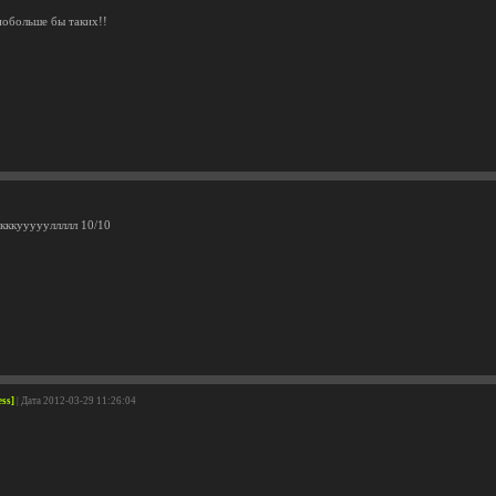
побольше бы таких!!
ккккуууууллллл 10/10
ess]
| Дата 2012-03-29 11:26:04