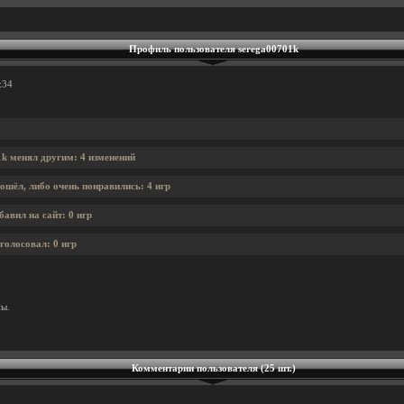
Профиль пользователя serega00701k
:34
1k менял другим: 4 изменений
ошёл, либо очень понравились: 4 игр
авил на сайт: 0 игр
голосовал: 0 игр
ны.
Комментарии пользователя (25 шт.)