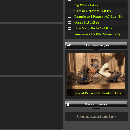
Big Walk v1.4.7a
Core of Genesis v1.0.0-rc.4
Roguebound Pirates v0.7.0.1a [Playtest]
Osta v01.08.2026
How Many Dudes? v1.0.5a
Wonderia v0.5.10b [Steam Early Access]
SGi рекомендует
Prince of Persia: The Sands of Time
Мы в социалках
Скрыть правый сайдбар »