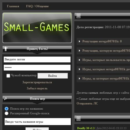
Главная
FAQ / Общение
Дата регистрации:
2011-11-08 07:19
Репутация serega00701k: 0
Привет, Гость!
Репутация, которую serega0070
Игры, которые пользователь пр
Игры, которые serega00701k доб
Чужой компьютер
Игры, за которые serega00701k 
Зарегистрироваться
Забыл пароль
Десятка
самых
любимых игр с сайта:
Поиск игр
• Самые любимые игры еще не выбра
Отправить ЛС
Поиск игр по названию
Расширенный Google-поиск
Deadly 30 v1.3
| Дата 2012-04-05 19:53:13