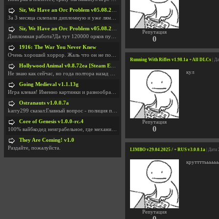
Sir, We Have an Orc Problem v05.08.2026
За 3 месяца склепали дипломную и уже лям двести ба
Sir, We Have an Orc Problem v05.08.2026
Репутация
Дипломная работа?Да тут 120000 орков путь выбирают
0
1916: The War You Never Knew
Очень хороший хоррор. Жаль что он не получил должн
Running With Rifles v1.98.1a + All DLCs
| Д
Hollywood Animal v0.8.72ea [Steam Early Access]
кул
Не знаю как сейчас, но года полтора назад игра был
Going Medieval v1.1.13g
Игра клевая! Именно картинки и разнообразия в стро
Ostranauts v1.0.0.7a
karry299 сказал:Главный вопрос - полиция по-прежне
Core of Genesis v1.0.0-rc.4
Репутация
0
100% вайбкодед неиграбельное, где механики знает т
They Are Coming! v1.0
Раздайте, пожалуйста.
LIMBO v29.04.2025 / + RUS v3.0.0.1a
| Дата
круттттьььььь
Репутация
0