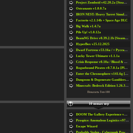
Project Zomboid v42.20.2a [Steam Early Access]
Ostranauts v1.0.0.7a
IRON NEST: Heavy Turret Simulator v1.0a
Factorio v2.1.14b + Space Age DLC
Big Walk v1.4.7a
Pile Up! v1.0.12a
BeamNG Drive v0.39.2.1b [Steam Early Access]
HyperBox v25.12.2025
Dwarf Fortress v53.16a / + Русская Версия v50.12a
Lucky Tower Ultimate v1.1.1a
Crisis Response v0.10a / Blood & Bullet
Roguebound Pirates v0.7.0.1a [Playtest]
Enter the Chronosphere v141.6g [Steam Early Access]
Dungeons & Degenerate Gamblers v2.0.2a
Minecraft: Bedrock Edition 1.26.33.1a / + TLauncher v2.89
Показать Топ-100
10 новых игр
DOOM The Gallery Experience v1.4.2
Prospice: Anomalous Logistics v97 [Playtest]
Escape Wizard
Probably Stolen - Cyberpunk Pawnshop Simulator v048c [Playtest]