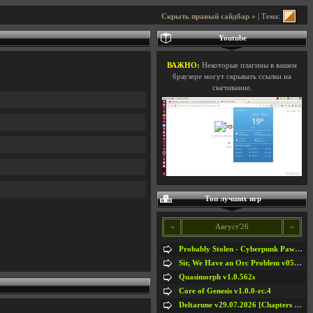
Скрыть правый сайдбар »
| Тема:
Youtube
ВАЖНО:
Некоторые плагины в вашем
браузере могут скрывать ссылки на
скачивание.
Топ лучших игр
«
Август'26
»
Probably Stolen - Cyberpunk Pawnshop Simulator v048c [Playtest]
Sir, We Have an Orc Problem v05.08.2026
Quasimorph v1.0.562s
Core of Genesis v1.0.0-rc.4
Deltarune v29.07.2026 [Chapters 1-5] / + RUS [Chapters 1-5]