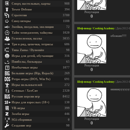
Спорт, настольные, карты
988
Tower Defense
394
Репутация
Стратегии
3780
0
Симуляторы
1188
Змейки, поедалки, эволюция
72
Шеф-повар / Cooking Academy
| Дата 2012-
Тайм менеджмент, тайкуны
1020
обожаю!!!!
Головоломки, пазлы
3035
Три в ряд, цепочки, тетрисы
686
Типа Zuma / Dynomite
98
Игры для детей, обучающие
316
Пинболы, бильярды
65
Репутация
Необычные игры
1077
0
Большие игры (Rip, Repack)
269
Ретро-игры (DOS, Win 9x)
691
Шеф-повар / Cooking Academy
| Дата 2012-
Игры пользователей
272
ккккккуууууу
Сетевые / ХотСит
2320
Русские версии игр
8412
Игры для взрослых (18+)
130
VR-игры
399
Зомби игры
446
Репутация
SGi-сборники
0
0
Создание игр
98