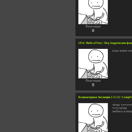
Репутация
0
1914: Shells of Fury / Под Андреевским фла
игра норм со
Репутация
0
Компьютерная Эволюция 5 v5.1.6 / CompEv
чётко чччччч
чччччётко
заебись в нат