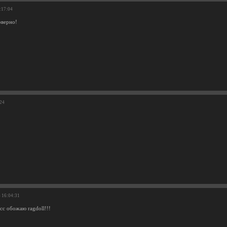
:17:04
оверно!
:24
6 16:04:31
сс обожаю ragdoll!!!