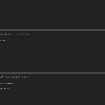
гом
| Дата 2011-11-19 19:20:45
ветую
o 5
| Дата 2011-11-16 14:59:19
чччоооткооо
уре чотко