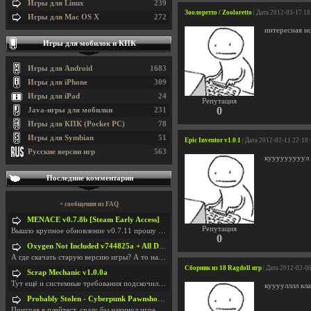
Игры для Linux
239
Зоолоретто / Zooloretto
| Дата 2012-03-17 18
Игры для Mac OS X
272
интересная н
Игры для мобилок и КПК
Игры для Android
1683
Игры для iPhone
309
Игры для iPad
24
Репутация
0
Java-игры для мобилки
231
Игры для КПК (Pocket PC)
78
Игры для Symbian
51
Epic Inventor v1.0.1
| Дата 2012-02-11 22:18
Русские версии игр
563
кууууууууул
Последние комментарии
+ сообщения из FAQ
MENACE v0.7.8b [Steam Early Access]
Репутация
Вышло крупное обновление v0.7.11 прошу обновить
0
Oxygen Not Included v744825a + All DLC
А где скачать старую версию игры? А то на новой но
Сборник из 18 Ragdoll игр
| Дата 2012-02-0
Scrap Mechanic v1.0.0a
Тут ещё и системные требования подскочили. Если не
куууулллл кла
Probably Stolen - Cyberpunk Pawnshop Simulator v048c [Playtest]
Поиграв в плейтест, сразу бы накинул игре наивысши