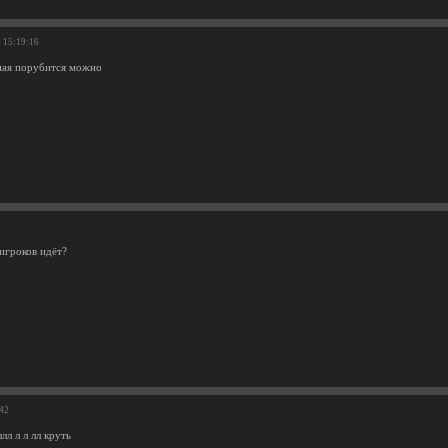
8 15:19:16
ная порубится можно
игроков идёт?
:42
лл л л лл круть