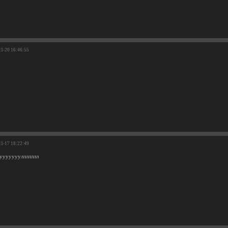
03-20 16:46:55
03-17 18:22:49
уууууууллллллл