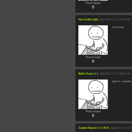
Репутация
0
Stay in the Light
| Дата 2011-11-11 13:15:00
неочень
Репутация
0
Bullet Train v1.1
| Дата 2011-11-11 08:56:34
круто ставлю 
Репутация
0
Zombie Shooter v1.2 RUS
| Дата 2011-11-10 