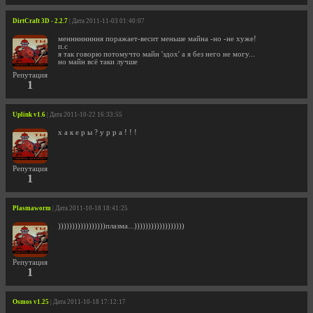
DirtCraft 3D - 2.2.7
| Дата 2011-11-03 01:40:07
меннннннння поражает-весит меньше майна -но -не хуже!
п.с
я так говорю потомучто майн 'здох' а я без него не могу...
но майн всё таки лучше
Репутация
1
Uplink v1.6
| Дата 2011-10-22 16:33:55
х а к е р ы ? у р р а ! ! !
Репутация
1
Plasmaworm
| Дата 2011-10-18 18:41:25
)))))))))))))))))плазма...))))))))))))))))))
Репутация
1
Osmos v1.25
| Дата 2011-10-18 17:12:17