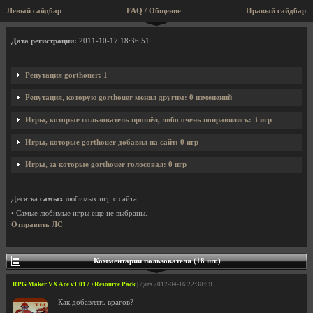
Левый сайдбар
FAQ / Общение
Правый сайдбар
Профиль пользователя gorthouer
Дата регистрации:
2011-10-17 18:36:51
Репутация gorthouer: 1
Репутация, которую gorthouer менял другим: 0 изменений
Игры, которые пользователь прошёл, либо очень понравились: 3 игр
Игры, которые gorthouer добавил на сайт: 0 игр
Игры, за которые gorthouer голосовал: 0 игр
Десятка
самых
любимых игр с сайта:
• Самые любимые игры еще не выбраны.
Отправить ЛС
Комментарии пользователя (18 шт.)
RPG Maker VX Ace v1.01 / +Resource Pack
| Дата 2012-04-16 22:38:59
Как добавлять врагов?