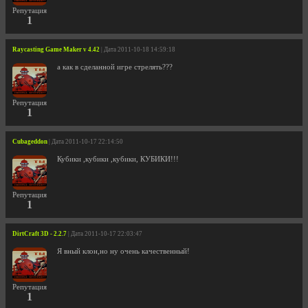
Репутация
1
Raycasting Game Maker v 4.42
| Дата 2011-10-18 14:59:18
а как в сделанной игре стрелять???
Репутация
1
Cubageddon
| Дата 2011-10-17 22:14:50
Кубики ,кубики ,кубики, КУБИКИ!!!
Репутация
1
DirtCraft 3D - 2.2.7
| Дата 2011-10-17 22:03:47
Я вный клон,но ну очень качественный!
Репутация
1