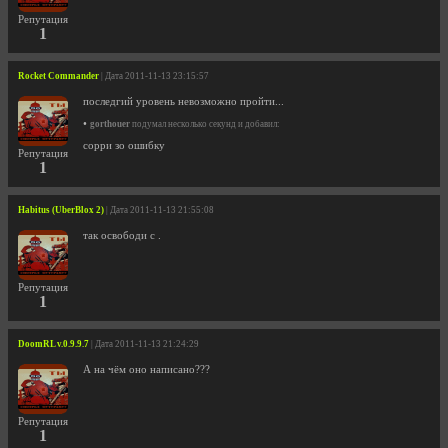
Репутация
1
Rocket Commander
| Дата 2011-11-13 23:15:57
последгий уровень невозможно пройти...
•
gorthouer
подумал несколько секунд и добавил:
сорри зо ошибку
Репутация
1
Habitus (UberBlox 2)
| Дата 2011-11-13 21:55:08
так освободи с .
Репутация
1
DoomRL v.0.9.9.7
| Дата 2011-11-13 21:24:29
А на чём оно написано???
Репутация
1