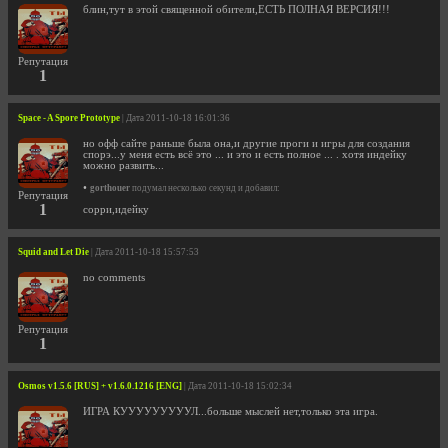
блин,тут в этой священной обители,ЕСТЬ ПОЛНАЯ ВЕРСИЯ!!!
Репутация
1
Space - A Spore Prototype
| Дата 2011-10-18 16:01:36
но офф сайте раньше была она,и другие проги и игры для создания
спорэ...у меня есть всё это ... и это и есть полное ... . хотя индейку
можно развить...
•
gorthouer
подумал несколько секунд и добавил:
Репутация
1
сорри,идейку
Squid and Let Die
| Дата 2011-10-18 15:57:53
no comments
Репутация
1
Osmos v1.5.6 [RUS] + v1.6.0.1216 [ENG]
| Дата 2011-10-18 15:02:34
ИГРА КУУУУУУУУУЛ...больше мыслей нет,только эта игра.