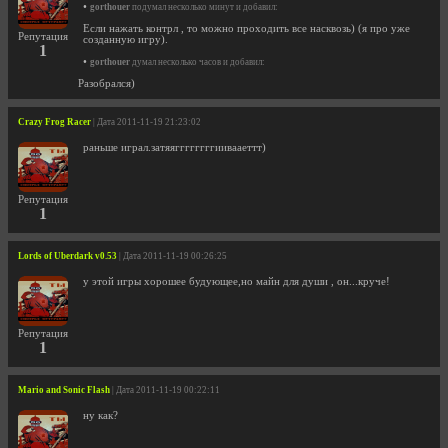
•
gorthouer
подумал несколько минут и добавил:
Если нажать контрл , то можно проходить все насквозь) (я про уже
Репутация
созданную игру).
1
•
gorthouer
думал несколько часов и добавил:
Разобрался)
Crazy Frog Racer
| Дата 2011-11-19 21:23:02
раньше играл.затяяггггггггиивааеттт)
Репутация
1
Lords of Uberdark v0.53
| Дата 2011-11-19 00:26:25
у этой игры хорошее будующее,но майн для души , он...круче!
Репутация
1
Mario and Sonic Flash
| Дата 2011-11-19 00:22:11
ну как?