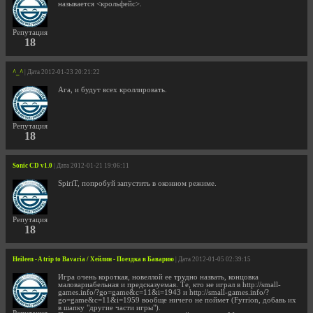
называется <крольфейс>.
Репутация
18
^_^
| Дата 2012-01-23 20:21:22
Ага, и будут всех кроллировать.
Репутация
18
Sonic CD v1.0
| Дата 2012-01-21 19:06:11
SpiriT, попробуй запустить в оконном режиме.
Репутация
18
Heileen - A trip to Bavaria / Хейлин - Поездка в Баварию
| Дата 2012-01-05 02:39:15
Игра очень короткая, новеллой ее трудно назвать, концовка
маловариабельная и предсказуемая. Те, кто не играл в http://small-
games.info/?go=game&c=11&i=1943 и http://small-games.info/?
go=game&c=11&i=1959 вообще ничего не поймет (Fyrrion, добавь их
в шапку "другие части игры").