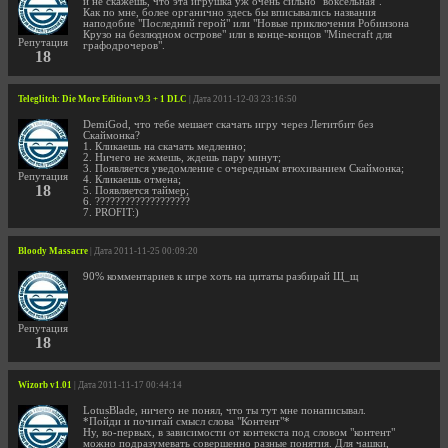
и не скажешь, что эта игрушка уж очень сильно "воксельная".
Как по мне, более органично здесь бы вписывались названия
наподобие "Последний герой" или "Новые приключения Робинзона
Крузо на безлюдном острове" или в конце-концов "Minecraft для
Репутация
графодрочеров".
18
Teleglitch: Die More Edition v9.3 + 1 DLC
| Дата 2011-12-03 23:16:50
DemiGod, что тебе мешает скачать игру через Летитбит без
Скаймонка?
1. Кликаешь на скачать медленно;
2. Ничего не жмешь, ждешь пару минут;
3. Появляется уведомление с очередным втюхиванием Скаймонка;
Репутация
4. Кликаешь отмена;
18
5. Появляется таймер;
6. ???????????????????
7. PROFIT:)
Bloody Massacre
| Дата 2011-11-25 00:09:20
90% комментариев к игре хоть на цитаты разбирай Щ_щ
Репутация
18
Wizorb v1.01
| Дата 2011-11-17 00:44:14
LotusBlade, ничего не понял, что ты тут мне понаписывал.
*Пойди и почитай смысл слова "Контент"*
Ну, во-первых, в зависимости от контекста под словом "контент"
можно подразумевать совершенно разные понятия. Для чашки,