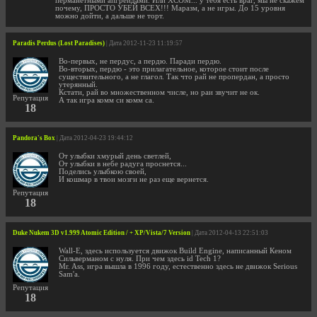
перманетными апгрейдами. Или XCOM... у тебя есть враг, мы не скажем
почему, ПРОСТО УБЕЙ ВСЕХ!!! Маразм, а не игры. До 15 уровня
можно дойти, а дальше не торт.
Paradis Perdus (Lost Paradises)
| Дата 2012-11-23 11:19:57
Во-первых, не пердус, а пердю. Паради пердю.
Во-вторых, пердю - это прилагательное, которое стоит после
существительного, а не глагол. Так что рай не пропердан, а просто
утерянный.
Кстати, рай во множественном числе, но раи звучит не ок.
Репутация
А так игра комм си комм са.
18
Pandora's Box
| Дата 2012-04-23 19:44:12
От улыбки хмурый день светлей,
От улыбки в небе радуга проснется...
Поделись улыбкою своей,
И кошмар в твои мозги не раз еще вернется.
Репутация
18
Duke Nukem 3D v1.999 Atomic Edition / + XP/Vista/7 Version
| Дата 2012-04-13 22:51:03
Wall-E, здесь используется движок Build Engine, написанный Кеном
Сильверманом с нуля. При чем здесь id Tech 1?
Mr. Ass, игра вышла в 1996 году, естественно здесь не движок Serious
Sam'a.
Репутация
18