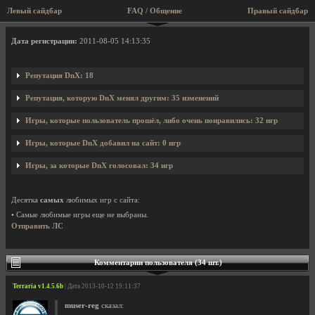
Левый сайдбар
FAQ / Общение
Правый сайдбар
Профиль пользователя DnX
Дата регистрации:
2011-08-05 14:13:35
Репутация DnX: 18
Репутация, которую DnX менял другим: 35 изменений
Игры, которые пользователь прошёл, либо очень понравились: 32 игр
Игры, которые DnX добавил на сайт: 0 игр
Игры, за которые DnX голосовал: 34 игр
Десятка
самых
любимых игр с сайта:
• Самые любимые игры еще не выбраны.
Отправить ЛС
Комментарии пользователя (34 шт.)
Terraria v1.4.5.6b
| Дата 2013-10-12 19:11:37
muser-reg
сказал: