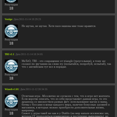
Репутация
18
Vestige
| Дата 2011-11-14 19:29:23
Не шутан, не шутан. Хотя пазл-экшоны мне тоже нравятся.
Репутация
18
TRI v1.1
| Дата 2011-11-14 18:34:05
MeTeO, TRI - это сокращение от triangle (треугольник), к тому же
схожее по звучанию на слово try (попытайся, попробуй, испытай), так
что с английским тут все в порядке.
Репутация
18
Wizorb v1.01
| Дата 2011-11-12 20:34:35
Отличная игра. Абсолютно не согласен с тем, что в игре нет контента.
Если коротко описать, что из себя представляет данная игра, то это
арканоид со множеством разных фич: использование магии и маны,
битвы с боссами в конце каждого мира, наличие бонусных уровней и
магазинов, в которых можно приобрести дополнительные жизни,
Репутация
например.
18
Сюжет у игры такой же как и у Diablo (на мир напало вселенское зло,
которое ГГ приходиться плавномерно и постепенно выпиливать), но