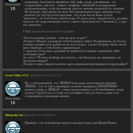
например, контентом являются чай, кофе, вода, для книжки - ее
Репутация
содержание, для игр - сюжет, графика, геймплей и музыкальное
18
сопровождение, если ты имеешь другое мнение,пожалуйста, напиши.
Во-вторых, абсолютно во всех без исключения играх априори есть
контент по той простой причине, что если бы не было в игре
"контента", то б не было самой игры. И здесь речь, скорей всего, должна
идти не об существовании этого самого пресловутого "контента", а про
его качество.
•
DnX
подумал несколько минут и добавил:
*боссы в конце уровня - есть во всех играх*
Лолшто? Может я раскрою тебя большую тайну Полишинеля, но боссы
в конце уровня есть далеко не во всех играх, я даже больше скажу не во
всех экшонах, а тем более в арканоидах.
* наличие бонусных уровней не является большим открытием либо
особенностью*
до этого *В игре вообще нет ничего,- ни буносов, ни анимации, ни
настроек экрана*
Я один только увидел наличие здесь взаимоисключающихся параграфов?
Forest Valley v0.32
| Дата 2011-11-16 22:37:24
Ну, с той разницей, что ЭКШеН (или даже допускается вариант
ЭКШН) - это то как в принципе должно выгдядеть ПРАВИЛЬНО
данное слово, а ЭКШоН - слово придуманное и уботребляемое ради
лулзов СТреLk'ом и к тому же успевшее стать (в этом я даже я не
сомневаюсь) локальным мемом.
Репутация
18
Helena the 3rd
| Дата 2011-11-15 09:59:14
Приятно, что вспомнили такую хорошую игру как BlasterMaster.