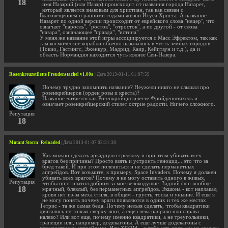
18
имя Назарий (или Назар) происходит от названия города Назарет,
который является знаковым для христиан, так как связан с
Благовещением и ранними годами жизни Исуса Христа. А название
Назарет по одной версии происходит от еврейского слова "нецер", что
означает "паросль", "росток", "отросток", а по другой - от слова
"назара", означающее "правда", "истина".
У меня же название этой игры ассоциируется с Масс Эффектом, так как
там космические корабли обычно назывались в честь земных городов
(Токио, Гастингс, Эженкур, Мадрид, Каир, Кейптаун и т.д.), да и
область Нормандия находится чуть южнее Сен-Назера.
Rosenkreuzstilette Freudenstachel v1.00a
| Дата 2013-01-11 01:07:59
Почему трудно запомнить название? Неужели никто не слышал про
розенкрейцеров (орден розы и креста)?
Название читается как Розенкройцштилетте Фройденштахель и
означает розенкрейцерский стилет острие радости. Ничего сложного.
Репутация
18
Mutant Storm: Reloaded
| Дата 2013-01-07 02:31:38
Как можно сделать аркадную стрелялку и при этом убивать всех
врагов без причины? Просто взять и устроить геноцид... это что за
бред такой. И при этом полениться и не сделать перманетных
апгрейдов. Вот возьмите, к примеру, Space Invaders. Почему я должен
убивать всех врагов? Почему я не могу оставить одного в живых,
Репутация
чтобы он отплатил добром за мое великодушие. Задний фон вообще
18
мрачный, блеклый, без перманетных апгрейдов. Экшона - кот наплакал,
крови нет из-за меха стиля, в общем - грусть, тоска и уныние. И еще я
не могу понять почему враги появляются в одних и тех же местах.
Тетрис - та же самая беда. Почему нельзя сделать, чтобы квадратики
двигались не только сверху вниз, а еще слева направо или справа
налево? Или вот еще, почему именно квадратики, а не треугольники,
трапеции или, например, додекагоны. А еще лучше додекагоны с