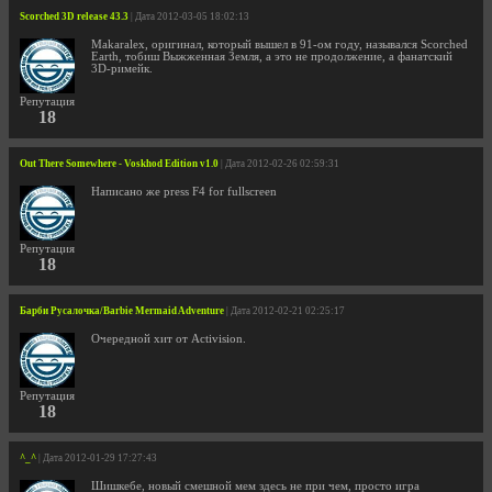
Scorched 3D release 43.3
| Дата 2012-03-05 18:02:13
Makaralex, оригинал, который вышел в 91-ом году, назывался Scorched
Earth, тобиш Выжженная Земля, а это не продолжение, а фанатский
3D-римейк.
Репутация
18
Out There Somewhere - Voskhod Edition v1.0
| Дата 2012-02-26 02:59:31
Написано же press F4 for fullscreen
Репутация
18
Барби Русалочка/Barbie Mermaid Adventure
| Дата 2012-02-21 02:25:17
Очередной хит от Activision.
Репутация
18
^_^
| Дата 2012-01-29 17:27:43
Шишкебе, новый смешной мем здесь не при чем, просто игра