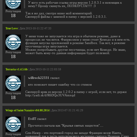
У кого есть рабочая ссылка игры версии 1.2.0.3.1 и взломщик к
нему? Прошу скинуть их, ПОЗЯЛУСТА!!!! :З
Репутация
Так я же дал, смотри ниже мой комментарий.
18
Скопируй файлы с заменой в папку с версией 1.2.0.3.1.
True Love
| Дата 2013-10-11 22:47:33
У меня тоже не запускается эта игра в обычном режиме, даже в
процессах не числится. Фаерволлом у меня стоит Комодо и в нем есть
функция запуска приложений в режиме Sandbox. Так вот, в режиме
песочницы игра запускается.
Можно попробывать другие песочницы, если нет Комодо. Не знаю,
Репутация
может быть кому-то данная информация будет полезной.
18
Terraria v1.4.5.6b
| Дата 2013-10-11 22:03:59
willrock22331
сказал:
кто поможет пишет ошибку что со стимом
Скопируй кряк из версии 1.2.0.2 в папку с игрой, если нет, то держи
Репутация
http://yadi.sk/d/R6DQo3UVAmxqd
18
Wings of Saint Nazaire v04.08.2014
| Дата 2013-07-31 21:45:29
EvilT
сказал:
Прочитал сначала как "Крылья святых нацистов"....
Сен-Назер - это портовой город на западе Франции возле Нанта,
Репутация
названный так в честь католического мученика святого Назария. Само