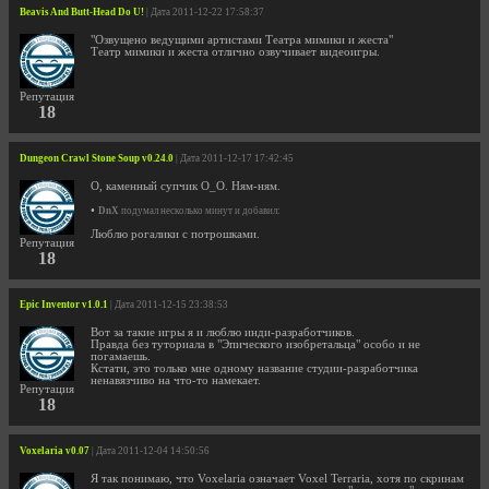
Beavis And Butt-Head Do U!
| Дата 2011-12-22 17:58:37
"Озвущено ведущими артистами Театра мимики и жеста"
Театр мимики и жеста отлично озвучивает видеоигры.
Репутация
18
Dungeon Crawl Stone Soup v0.24.0
| Дата 2011-12-17 17:42:45
О, каменный супчик О_О. Ням-ням.
•
DnX
подумал несколько минут и добавил:
Люблю рогалики с потрошками.
Репутация
18
Epic Inventor v1.0.1
| Дата 2011-12-15 23:38:53
Вот за такие игры я и люблю инди-разработчиков.
Правда без туториала в "Эпического изобретальца" особо и не
погамаешь.
Кстати, это только мне одному название студии-разработчика
ненавязчиво на что-то намекает.
Репутация
18
Voxelaria v0.07
| Дата 2011-12-04 14:50:56
Я так понимаю, что Voxelaria означает Voxel Terraria, хотя по скринам