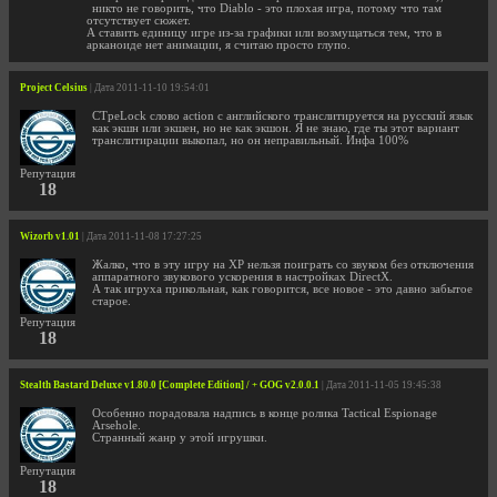
никто не говорить, что Diablo - это плохая игра, потому что там
отсутствует сюжет.
А ставить единицу игре из-за графики или возмущаться тем, что в
арканоиде нет анимации, я считаю просто глупо.
Project Celsius
| Дата 2011-11-10 19:54:01
CTpeLock слово action с английского транслитируется на русский язык
как экшн или экшен, но не как экшон. Я не знаю, где ты этот вариант
транслитирации выкопал, но он неправильный. Инфа 100%
Репутация
18
Wizorb v1.01
| Дата 2011-11-08 17:27:25
Жалко, что в эту игру на XP нельзя поиграть со звуком без отключения
аппаратного звукового ускорения в настройках DirectX.
А так игруха прикольная, как говорится, все новое - это давно забытое
старое.
Репутация
18
Stealth Bastard Deluxe v1.80.0 [Complete Edition] / + GOG v2.0.0.1
| Дата 2011-11-05 19:45:38
Особенно порадовала надпись в конце ролика Tactical Espionage
Arsehole.
Странный жанр у этой игрушки.
Репутация
18