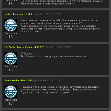
Репутация
По поводу перевода, перевод сносный, но то что Мюнхен называют
18
Мюнихом слегка портит общее впечатление.
Midnight Mansion HD v1.0.1
| Дата 2012-01-01 04:12:37
Читаю твои комментарии LotusBlade и невольно у меня возникает
вопрос: что ты выберешь сейчас - цветок или нож?
Хотя в твоем арсенале преобладают ножи, но все таки приятно
осознавать то, что существуют игры, которые заслуживают целую
охапку лотосов.
Репутация
18
War World: Tactical Combat v1.09 RUS
| Дата 2011-12-23 19:48:02
RTFM же!!!!!!
Тем более, что этот вопрос уже задавался в комментах.
Репутация
18
Beavis And Butt-Head Do U!
| Дата 2011-12-22 18:27:30
Я слышал, что Майкл Джадж решил перезапустить свой мультик и
даже имеются пилотные серии, где Бивис и Баттхед обсуждают
"Сумерки" и смотрят ролики по тытрубе.
Репутация
18