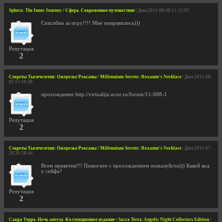
Sphera: The Inner Journey / Сфера. Сокровенное путешествие
| Дата 2011-08-08 11:12:02
Спасибки за игру!!!! Мне понравилось)))
Репутация
2
Секреты Тысячелетия: Ожерелье Роксаны / Millennium Secrets: Roxanne's Necklace
| Дата 2011-08-
02 15:10:38
прохождение http://virtualija.ucoz.ru/forum/11-688-1
Репутация
2
Секреты Тысячелетия: Ожерелье Роксаны / Millennium Secrets: Roxanne's Necklace
| Дата 2011-07-
29 20:28:44
Всем приветик!!! Помогите с прохождением пожалуйста))) Какой код
у сейфа?
Репутация
2
Сакра Терра. Ночь ангела. Коллекционное издание / Sacra Terra: Angelic Night Collectors Edition
|