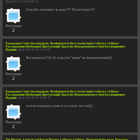
Дата 2011-07-26 16:40:13
Cпасибо огромное за игру!!!! Я в восторге!!!
Репутация
2
Paranormal Crime Investigations: Brotherhood of the Crescent Snake Collector's Edition /
Расследование Необычных Преступлений: Братство Новоорлеанского Змея Коллекционное
Издание
| Дата 2011-07-24 18:14:57
Всё нормуль!!))) Эт я просто "маша" не внимательная))))
Репутация
2
Paranormal Crime Investigations: Brotherhood of the Crescent Snake Collector's Edition /
Расследование Необычных Преступлений: Братство Новоорлеанского Змея Коллекционное
Издание
| Дата 2011-07-24 18:03:12
хотела поиграть,а ключа то к игре тю тю((((
Репутация
2
The Missing: A Search and Rescue Mystery Collector's Edition / Пропавшие без вести. Поисково-