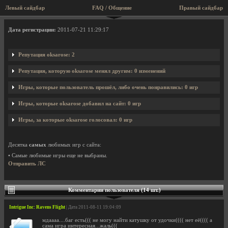
Левый сайдбар
FAQ / Общение
Правый сайдбар
Профиль пользователя oksarose
Дата регистрации:
2011-07-21 11:29:17
Репутация oksarose: 2
Репутация, которую oksarose менял другим: 0 изменений
Игры, которые пользователь прошёл, либо очень понравились: 0 игр
Игры, которые oksarose добавил на сайт: 0 игр
Игры, за которые oksarose голосовал: 0 игр
Десятка
самых
любимых игр с сайта:
• Самые любимые игры еще не выбраны.
Отправить ЛС
Комментарии пользователя (14 шт.)
Intrigue Inc: Ravens Flight
| Дата 2011-08-11 19:04:09
мдаааа....баг есть((( не могу найти катушку от удочки(((( нет её(((( а
сама игра интересная...жаль(((