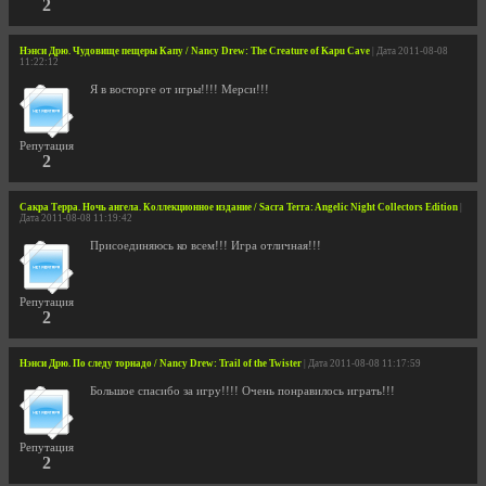
2
Нэнси Дрю. Чудовище пещеры Капу / Nancy Drew: The Creature of Kapu Cave
| Дата 2011-08-08
11:22:12
Я в восторге от игры!!!! Мерси!!!
Репутация
2
Сакра Терра. Ночь ангела. Коллекционное издание / Sacra Terra: Angelic Night Collectors Edition
|
Дата 2011-08-08 11:19:42
Присоединяюсь ко всем!!! Игра отличная!!!
Репутация
2
Нэнси Дрю. По следу торнадо / Nancy Drew: Trail of the Twister
| Дата 2011-08-08 11:17:59
Большое спасибо за игру!!!! Очень понравилось играть!!!
Репутация
2