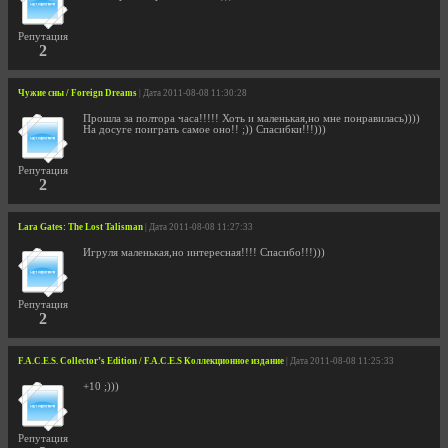
Репутация
2
Чужие сны / Foreign Dreams
| Дата 2011-08-08 11:30:28
Прошла за полтора часа!!!!! Хоть и маленькая,но мне понравилась))))
На досуге поиграть самое оно!! ;)) Спасибки!!!)))
Репутация
2
Lara Gates: The Lost Talisman
| Дата 2011-08-08 11:27:33
Игруля маленькая,но интересная!!!! Спасибо!!!)))
Репутация
2
F.A.C.E.S. Collector’s Edition / F.A.C.E.S Коллекционное издание
| Дата 2011-08-08 11:25:33
+10 ;)))
Репутация