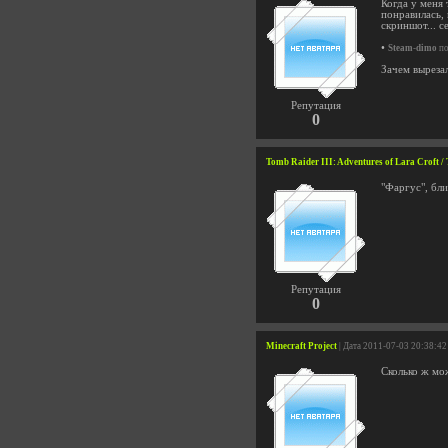
Когда у меня 
понравилась, 
скриншот... с
•
Steam-dimo
по
Зачем выреза
Репутация
0
Tomb Raider III: Adventures of Lara Croft 
"Фаргус", бли
Репутация
0
Minecraft Project
| Дата 2011-07-03 20:38:42
Сколько ж мо