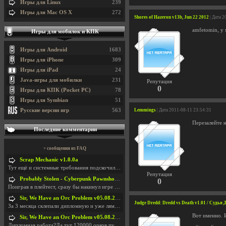
Игры для Linux
239
Игры для Mac OS X
272
Shores of Hazeron v13b, Jun 22 2012
| Дата 2
amfetomin, у 
Игры для мобилок и КПК
Игры для Android
1683
Игры для iPhone
309
Игры для iPad
24
Java-игры для мобилки
231
Репутация
0
Игры для КПК (Pocket PC)
78
Игры для Symbian
51
Русские версии игр
563
Lemmings
| Дата 2011-08-11 23:54:31
Перезалейте 
Последние комментарии
+ сообщения из FAQ
Scrap Mechanic v1.0.0a
Тут ещё и системные требования подскочили. Если не
Репутация
Probably Stolen - Cyberpunk Pawnshop Simulator v048c [Playtest]
0
Поиграв в плейтест, сразу бы накинул игре наивысши
Sir, We Have an Orc Problem v05.08.2026
Judge Dredd: Dredd vs Death v1.01 / Судья Д
За 3 месяца склепали дипломную и уже лям двести ба
Вот именно. 
Sir, We Have an Orc Problem v05.08.2026
Дипломная работа?Да тут 120000 орков путь выбирают