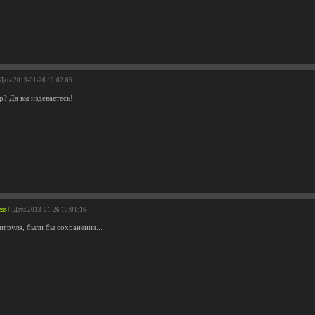
 Дата 2013-01-26 10:02:05
р? Да вы издеваетесь!
ess]
| Дата 2013-01-26 10:01:16
игруля, были бы сохранения...