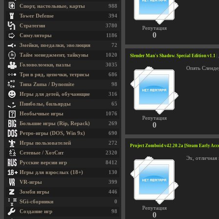
Спорт, настольные, карты
988
Tower Defense
394
Стратегии
3780
Репутация
0
Симуляторы
1186
Змейки, поедалки, эволюция
72
Тайм менеджмент, тайкуны
1020
Slender Man's Shadow. Special Edition v1.1
|
Головоломки, пазлы
3035
Опять Сленде
Три в ряд, цепочки, тетрисы
686
Типа Zuma / Dynomite
98
Игры для детей, обучающие
316
Пинболы, бильярды
65
Необычные игры
1076
Репутация
Большие игры (Rip, Repack)
269
0
Ретро-игры (DOS, Win 9x)
690
Игры пользователей
272
Project Zomboid v42.20.2a [Steam Early Acc
Сетевые / ХотСит
2320
Эх, отличная 
Русские версии игр
8412
Игры для взрослых (18+)
130
VR-игры
399
Зомби игры
446
SGi-сборники
0
Репутация
Создание игр
98
0