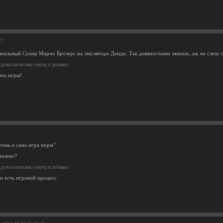
47
инальный Супер Марио Брозерс на эмуляторе Денди. Так девяностыми завеяло, аж на слезу п
думал несколько секунд и добавил:
ать игры!
чень а сама игра норм"
зможно?
думал несколько секунд и добавил:
 и есть игровой процесс