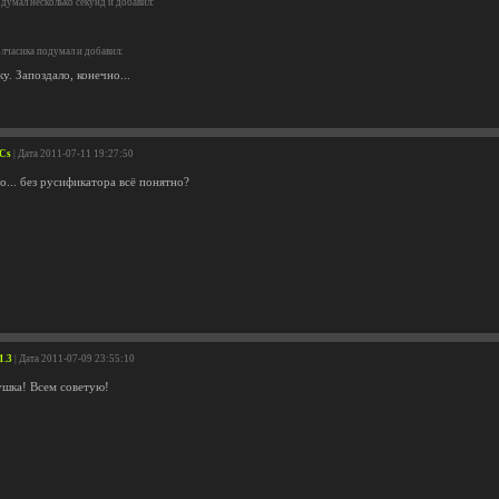
думал несколько секунд и добавил:
лчасика подумал и добавил:
ку. Запоздало, конечно...
LCs
| Дата 2011-07-11 19:27:50
но... без русификатора всё понятно?
1.3
| Дата 2011-07-09 23:55:10
ушка! Всем советую!