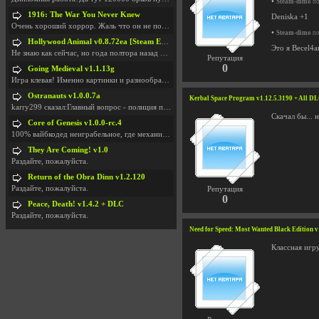
•
Steam-dimo
по
1916: The War You Never Knew
Deniska +1
Очень хороший хоррор. Жаль что он не получил должн
•
Steam-dimo
по
Hollywood Animal v0.8.72ea [Steam Early Access]
Это я Весеl4а
Не знаю как сейчас, но года полтора назад игра был
Репутация
0
Going Medieval v1.1.13g
Игра клевая! Именно картинки и разнообразия в стро
Ostranauts v1.0.0.7a
Kerbal Space Program v1.12.5.3190 + All D
karry299 сказал:Главный вопрос - полиция по-прежне
Скачал бы... 
Core of Genesis v1.0.0-rc.4
100% вайбкодед неиграбельное, где механики знает т
They Are Coming! v1.0
Раздайте, пожалуйста.
Return of the Obra Dinn v1.2.120
Раздайте, пожалуйста.
Репутация
0
Peace, Death! v1.4.2 + DLC
Раздайте, пожалуйста.
Need for Speed: Most Wanted Black Edition v
Классная игр