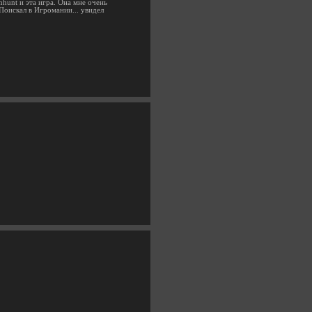
nhunt и эта игра. Она мне очень
 Поискал в Игромании... увидел