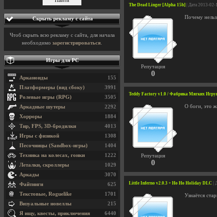
The Dead Linger [Alpha 15b]
| Дата 2013-02-
Почему нельзя
Скрыть рекламу с сайта
Чтоб скрыть всю рекламу с сайта, для начала
необходимо
зарегистрироваться
.
Игры для PC
Репутация
0
Арканоиды
155
Платформеры (вид сбоку)
3991
Teddy Factory v1.0 / Фабрика Мягких Игр
Ролевые игры (RPG)
3505
О боги, это 
Аркадные шутеры
2292
Хорроры
1884
Тир, FPS, 3D-бродилки
4013
Игры с физикой
1308
Песочницы (Sandbox-игры)
1404
Техника на колесах, гонки
1222
Репутация
0
Леталки, скроллеры
1029
Аркады
3070
Little Inferno v2.0.3 + Ho Ho Holiday DLC
| 
Файтинги
625
Текстовые, Roguelike
1701
Узнаётся ста
Визуальные новеллы
215
Я ищу, квесты, приключения
6440