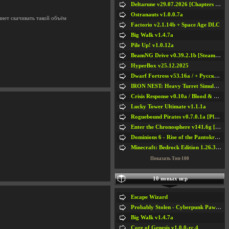
Deltarune v29.07.2026 [Chapters 1-5] / + RUS [Chapters 1-5]
Ostranauts v1.0.0.7a
янет скачивать такой объём
Factorio v2.1.14b + Space Age DLC
Big Walk v1.4.7a
Pile Up! v1.0.12a
BeamNG Drive v0.39.2.1b [Steam Early Access]
HyperBox v25.12.2025
Dwarf Fortress v53.16a / + Русская Версия v50.12a
IRON NEST: Heavy Turret Simulator v1.0a
Crisis Response v0.10a / Blood & Bullet
Lucky Tower Ultimate v1.1.1a
Roguebound Pirates v0.7.0.1a [Playtest]
Enter the Chronosphere v141.6g [Steam Early Access]
Dominions 6 - Rise of the Pantokrator v6.35a
Minecraft: Bedrock Edition 1.26.33.1a / + TLauncher v2.89
Показать Топ-100
10 новых игр
Escape Wizard
Probably Stolen - Cyberpunk Pawnshop Simulator v048c [Playtest]
Big Walk v1.4.7a
Core of Genesis v1.0.0-rc.4