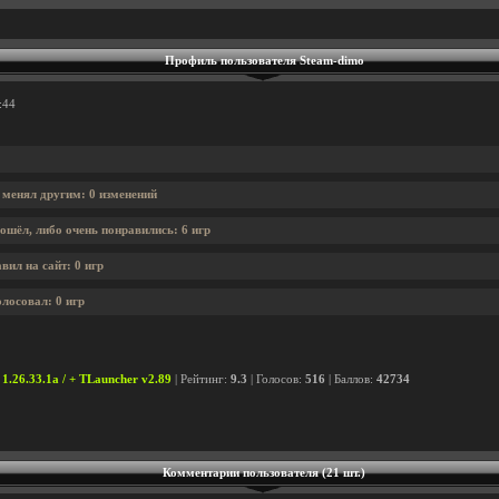
Профиль пользователя Steam-dimo
:44
 менял другим: 0 изменений
ошёл, либо очень понравились: 6 игр
вил на сайт: 0 игр
лосовал: 0 игр
 1.26.33.1a / + TLauncher v2.89
| Рейтинг:
9.3
| Голосов:
516
| Баллов:
42734
Комментарии пользователя (21 шт.)