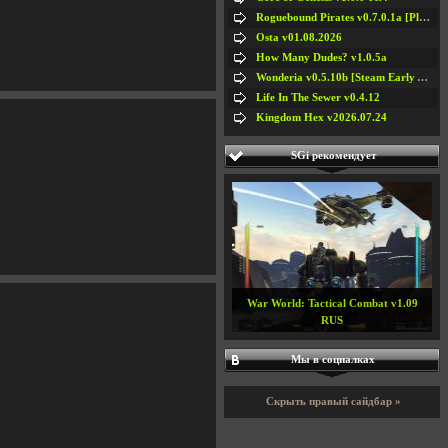
Roguebound Pirates v0.7.0.1a [Playtest]
Osta v01.08.2026
How Many Dudes? v1.0.5a
Wonderia v0.5.10b [Steam Early Access]
Life In The Sewer v0.4.12
Kingdom Hex v2026.07.24
SGi рекомендует
War World: Tactical Combat v1.09
RUS
Мы в социалках
Скрыть правый сайдбар »