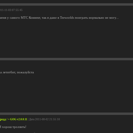
011-11-03 07:55:45
меня у самого МТС Коннект, так я даже в Teeworlds поиграть нормально не могу...
на летитбит, пожалуйста
редд / + GOG v2.0.0.11
| Дата 2011-08-02 21:55:10
И хорош троллить!