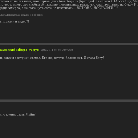
только появился комп, мой первый диск был сборник (брат дал). Там были GTA Vice City, Ma
но через много лет я забыл её название, помнил лишь только что она начиналась на букву F.
ердце замерло, а на глаза чуть слеза не накатилась... ВОТ ОНА, НОСТАЛЬГИЯ!!
думал несколько секунд и добавил:
ли музыку и видео?!
/ Тамбовский Райдер 3 [Фаргус]
| Дата 2011-07-03 20:46:19
н, совсем с катушек съехал. Его же, кстати, больше нет. И слава Богу!
жно клонировать Мэйн?