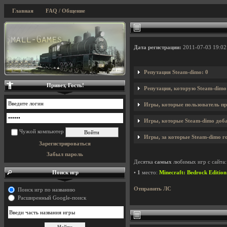
Главная
FAQ / Общение
Дата регистрации:
2011-07-03 19:02
Репутация Steam-dimo: 0
Привет, Гость!
Репутация, которую Steam-dimo
Игры, которые пользователь пр
Игры, которые Steam-dimo доба
Чужой компьютер
Игры, за которые Steam-dimo го
Зарегистрироваться
Забыл пароль
Десятка
самых
любимых игр с сайта:
Поиск игр
•
1
место:
Minecraft: Bedrock Edition
Отправить ЛС
Поиск игр по названию
Расширенный Google-поиск