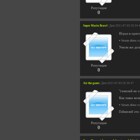
Репутация
0
Super Mario Brawl
| Дата 2011-07-03 20:34:
Играл в ориг
•
Steam-dimo
по
Умели же дел
Репутация
0
Air the game
| Дата 2011-07-03 20:30:47
"гемплей не о
Как такое во
•
Steam-dimo
по
Геймплей это
Репутация
0