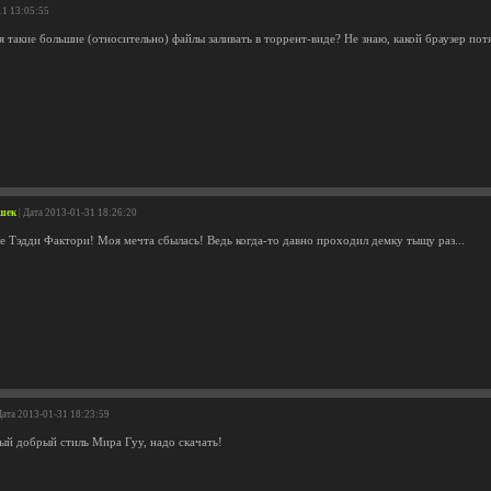
11 13:05:55
 такие большие (относительно) файлы заливать в торрент-виде? Не знаю, какой браузер пот
ушек
| Дата 2013-01-31 18:26:20
же Тэдди Фактори! Моя мечта сбылась! Ведь когда-то давно проходил демку тыщу раз...
Дата 2013-01-31 18:23:59
рый добрый стиль Мира Гуу, надо скачать!