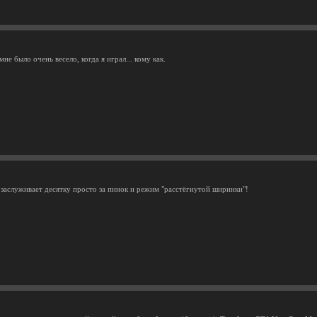
мне было очень весело, когда я играл... кому как.
а заслуживает десятку просто за пинок и режим "расстёгнутой ширинки"!