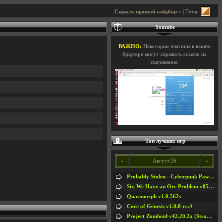
Скрыть правый сайдбар »
| Тема:
Youtube
ВАЖНО:
Некоторые плагины в вашем
браузере могут скрывать ссылки на
скачивание.
Топ лучших игр
«
Август'26
»
Probably Stolen - Cyberpunk Pawnshop Simulator v048c [Playtest]
Sir, We Have an Orc Problem v05.08.2026
Quasimorph v1.0.562s
Core of Genesis v1.0.0-rc.4
Project Zomboid v42.20.2a [Steam Early Access]