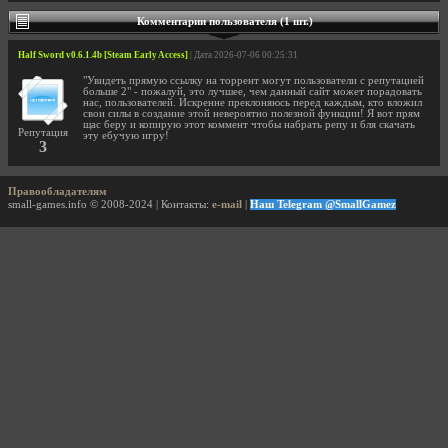
Комментарии пользователя (1 шт.)
Half Sword v0.6.1.4b [Steam Early Access]
| Дата 2026-07-06 00:25:31
"Увидеть прямую ссылку на торрент могут пользователи с репутацией
больше 2" - пожалуй, это лучшее, чем данный сайт может порадовать
нас, пользователей. Искренне преклоняюсь перед каждым, кто вложил
свои силы в создание этой невероятно полезной функции! Я вот прям
щас беру и копирую этот коммент чтобы набрать репу и бля скачать
Репутация
эту ебучую игру!
3
Правообладателям
small-games.info © 2008-2024 | Контакты:
e-mail
|
Наш Telegram @SmallGamez