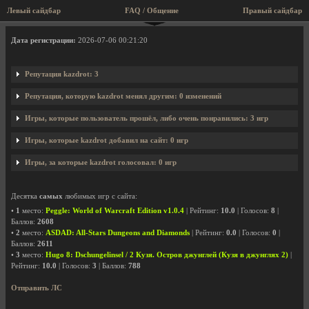
Левый сайдбар
FAQ / Общение
Правый сайдбар
Профиль пользователя kazdrot
Дата регистрации:
2026-07-06 00:21:20
Репутация kazdrot: 3
Репутация, которую kazdrot менял другим: 0 изменений
Игры, которые пользователь прошёл, либо очень понравились: 3 игр
Игры, которые kazdrot добавил на сайт: 0 игр
Игры, за которые kazdrot голосовал: 0 игр
Десятка
самых
любимых игр с сайта:
•
1
место:
Peggle: World of Warcraft Edition v1.0.4
| Рейтинг:
10.0
| Голосов:
8
|
Баллов:
2608
•
2
место:
ASDAD: All-Stars Dungeons and Diamonds
| Рейтинг:
0.0
| Голосов:
0
|
Баллов:
2611
•
3
место:
Hugo 8: Dschungelinsel / 2 Кузя. Остров джунглей (Кузя в джунглях 2)
|
Рейтинг:
10.0
| Голосов:
3
| Баллов:
788
Отправить ЛС