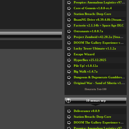
Prospice: Anomalous Logistics v97 [Playtest]
Core of Genesis v1.0.0-rc.4
Station Breach: Deep Core
BeamNG Drive v0.39.4.0b [Steam Early Access]
Factorio v2.1.14b + Space Age DLC
Ostranauts v1.0.0.7a
Project Zomboid v42.20.2a [Steam Early Access]
DOOM The Gallery Experience v1.4.2
Lucky Tower Ultimate v1.1.2a
Escape Wizard
HyperBox v25.12.2025
Pile Up! v1.0.12a
Big Walk v1.4.7a
Dungeons & Degenerate Gamblers v2.0.2a
Original War - Sand of Siberia v1.6.30
Показать Топ-100
10 новых игр
Deliverance v0.0.9
Station Breach: Deep Core
DOOM The Gallery Experience v1.4.2
Prospice: Anomalous Logistics v97 [Playtest]