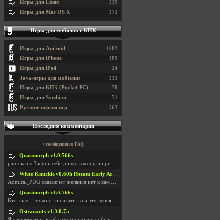
Игры для Linux
239
Игры для Mac OS X
272
Игры для мобилок и КПК
Игры для Android
1683
Игры для iPhone
309
Игры для iPad
24
Java-игры для мобилки
231
Игры для КПК (Pocket PC)
78
Игры для Symbian
51
Русские версии игр
563
Последние комментарии
+ сообщения из FAQ
Quasimorph v1.0.566s
patr сказал:Засунь себе дилдо в жопу и пришли фотк
White Knuckle v0.60h [Steam Early Access]
Admiral_PUG сказал:чет желания нет к вам сюда захо
Quasimorph v1.0.566s
Кто знает - можно ли накатить на эту версию моды?
Ostranauts v1.0.0.7a
Я слишком туп, чтоб самому плагин собрать. И что-т