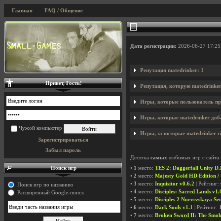
Главная
FAQ / Общение
Дата регистрации:
2026-06-27 17:25
Репутация matedrinker: 1
Привет, Гость!
Репутация, которую matedrinke
Игры, которые пользователь пр
Игры, которые matedrinker доба
Чужой компьютер
Игры, за которые matedrinker г
Зарегистрироваться
Забыл пароль
Десятка
самых
любимых игр с сайта:
Поиск игр
•
1
место:
TES 2: Daggerfall Unity D.
•
2
место:
Majesty Gold HD Edition /
•
3
место:
Inquisitor v0.6.2
| Рейтинг:
Поиск игр по названию
•
4
место:
Disciples: Sacred Lands v1.
Расширенный Google-поиск
•
5
место:
Disciples 2 Norvezskaya Se
•
6
место:
Dark Souls v1.1
| Рейтинг:
•
7
место:
Broken Sword II: The Smo