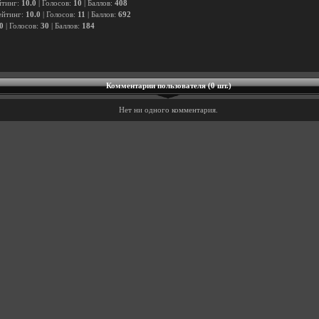
йтинг:
10.0
| Голосов:
10
| Баллов:
408
ейтинг:
10.0
| Голосов:
11
| Баллов:
692
0
| Голосов:
30
| Баллов:
184
Комментарии пользователя (0 шт.)
Нет ни одного комментария.