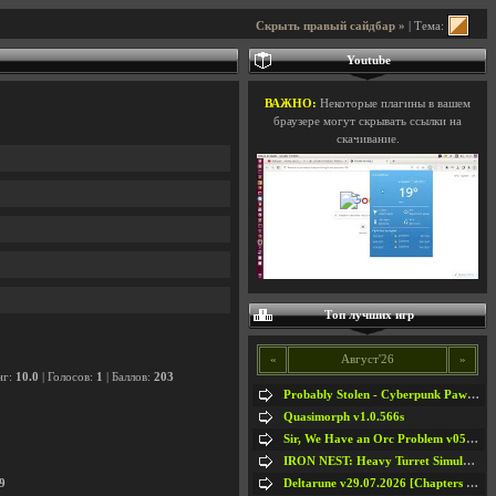
Скрыть правый сайдбар »
| Тема:
Youtube
ВАЖНО:
Некоторые плагины в вашем
браузере могут скрывать ссылки на
скачивание.
Топ лучших игр
«
Август'26
»
нг:
10.0
| Голосов:
1
| Баллов:
203
Probably Stolen - Cyberpunk Pawnshop Simulator v048c [Playtest]
Quasimorph v1.0.566s
Sir, We Have an Orc Problem v05.08.2026
IRON NEST: Heavy Turret Simulator v1.0a
Deltarune v29.07.2026 [Chapters 1-5] / + RUS [Chapters 1-5]
9