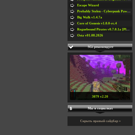
Escape Wizard
Probably Stolen - Cyberpunk Pawnshop Simulator v048c [Playtest]
Big Walk v1.4.7a
Core of Genesis v1.0.0-rc.4
Roguebound Pirates v0.7.0.1a [Playtest]
Osta v01.08.2026
SGi рекомендует
3079 v2.20
Мы в социалках
Скрыть правый сайдбар »