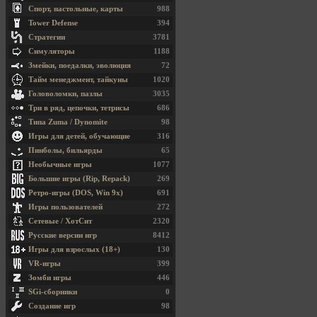
Спорт, настольные, карты
988
Tower Defense
394
Стратегии
3781
Симуляторы
1188
Змейки, поедалки, эволюция
72
Тайм менеджмент, тайкуны
1020
Головоломки, пазлы
3035
Три в ряд, цепочки, тетрисы
686
Типа Zuma / Dynomite
98
Игры для детей, обучающие
316
Пинболы, бильярды
65
Необычные игры
1077
Большие игры (Rip, Repack)
269
Ретро-игры (DOS, Win 9x)
691
Игры пользователей
272
Сетевые / ХотСит
2320
Русские версии игр
8412
Игры для взрослых (18+)
130
VR-игры
399
Зомби игры
446
SGi-сборники
0
Создание игр
98