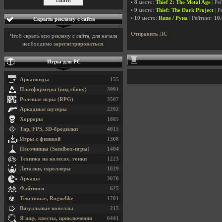
•
8
место:
Thief 2: The Metal Age
| Ре
•
9
место:
Thief: The Dark Project
| Р
•
10
место:
Rune / Руна
| Рейтинг:
10.
Скрыть рекламу с сайта
Отправить ЛС
Чтоб скрыть всю рекламу с сайта, для начала
необходимо
зарегистрироваться
.
Игры для PC
Арканоиды
155
Платформеры (вид сбоку)
3991
Ролевые игры (RPG)
3507
Аркадные шутеры
2292
Хорроры
1885
Тир, FPS, 3D-бродилки
4015
Игры с физикой
1308
Песочницы (Sandbox-игры)
1404
Техника на колесах, гонки
1223
Леталки, скроллеры
1029
Аркады
3070
Файтинги
625
Текстовые, Roguelike
1701
Визуальные новеллы
215
Я ищу, квесты, приключения
6441