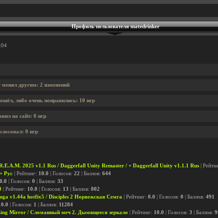
Профиль пользователя matedrinker
:04
r менял другим: 2 изменений
ошёл, либо очень понравились: 10 игр
вил на сайт: 0 игр
олосовал: 0 игр
R.E.A.M. 2025 v1.1 Rus / Daggerfall Unity Remaster / + Daggerfall Unity v1.1.1 Rus
| Рейти
 + Рус
| Рейтинг:
10.0
| Голосов:
22
| Баллов:
644
0.0
| Голосов:
0
| Баллов:
33
0
| Рейтинг:
10.0
| Голосов:
13
| Баллов:
802
mga v1.44a hotfix5 / Disciples 2 Норвежская Семга
| Рейтинг:
0.0
| Голосов:
0
| Баллов:
491
10.0
| Голосов:
1
| Баллов:
11284
king Mirror / Сломанный меч 2. Дымящееся зеркало
| Рейтинг:
10.0
| Голосов:
3
| Баллов:
9