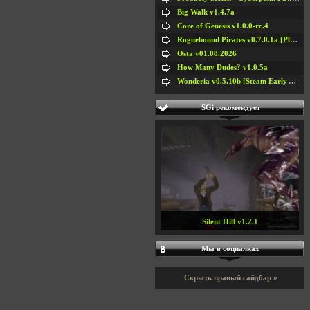
Big Walk v1.4.7a
Core of Genesis v1.0.0-rc.4
Roguebound Pirates v0.7.0.1a [Playtest]
Osta v01.08.2026
How Many Dudes? v1.0.5a
Wonderia v0.5.10b [Steam Early Access]
SGi рекомендует
Silent Hill v1.2.1
Мы в социалках
Скрыть правый сайдбар »