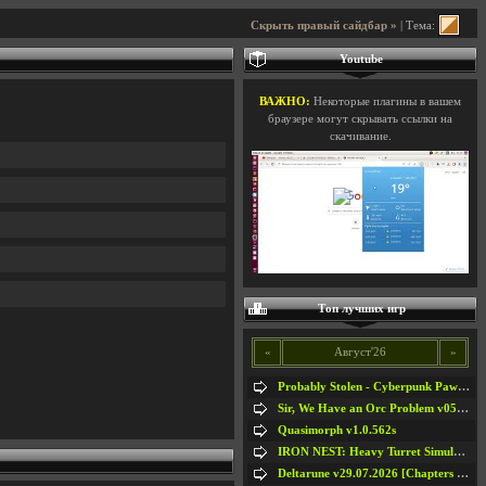
Скрыть правый сайдбар »
| Тема:
Youtube
ВАЖНО:
Некоторые плагины в вашем
браузере могут скрывать ссылки на
скачивание.
Топ лучших игр
«
Август'26
»
Probably Stolen - Cyberpunk Pawnshop Simulator v048c [Playtest]
Sir, We Have an Orc Problem v05.08.2026
Quasimorph v1.0.562s
IRON NEST: Heavy Turret Simulator v1.0a
Deltarune v29.07.2026 [Chapters 1-5] / + RUS [Chapters 1-5]