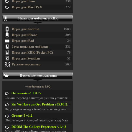
Игры для Linux
239
Игры для Mac OS X
272
Игры для мобилок и КПК
Игры для Android
1683
Игры для iPhone
309
Игры для iPad
24
Java-игры для мобилки
231
Игры для КПК (Pocket PC)
78
Игры для Symbian
51
Русские версии игр
563
Последние комментарии
+ сообщения из FAQ
Ostranauts v1.0.0.7a
Свежий перевод с инструкцией по установкеhttps://g
Sir, We Have an Orc Problem v05.08.2026
Пару недель назад я бомбил по поводу изменения мин
Granny 3 v1.2
Обновите до последней версии, пожалуйста
DOOM The Gallery Experience v1.4.2
Mihail_666 сказал:Блин, прикольно сделали с монетк