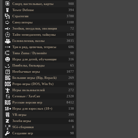
Спорт, настольные, карты
988
Tower Defense
394
Стратегии
3780
Симуляторы
1188
Змейки, поедалки, эволюция
72
Тайм менеджмент, тайкуны
1020
Головоломки, пазлы
3035
Три в ряд, цепочки, тетрисы
686
Типа Zuma / Dynomite
98
Игры для детей, обучающие
316
Пинболы, бильярды
65
Необычные игры
1077
Большие игры (Rip, Repack)
269
Ретро-игры (DOS, Win 9x)
691
Игры пользователей
272
Сетевые / ХотСит
2320
Русские версии игр
8412
Игры для взрослых (18+)
130
VR-игры
399
Зомби игры
446
SGi-сборники
0
Создание игр
98