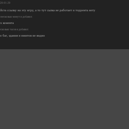
 20:01:20
ста ссылку на эту игру, а то тут сылка не работает и торрента нету
несколько минут и добавил:
их комента
сколько часов и добавил:
то баг, здания и юнитов не видно