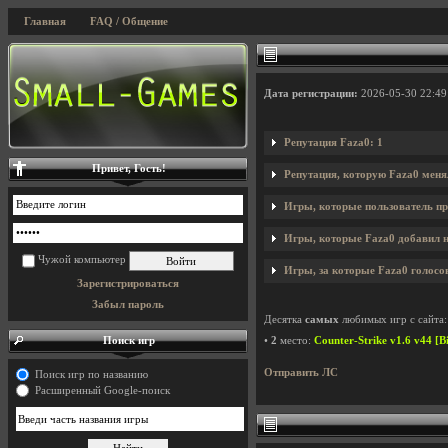
Главная
FAQ / Общение
Дата регистрации:
2026-05-30 22:49
Репутация Faza0: 1
Привет, Гость!
Репутация, которую Faza0 меня
Игры, которые пользователь пр
Игры, которые Faza0 добавил на
Чужой компьютер
Игры, за которые Faza0 голосов
Зарегистрироваться
Забыл пароль
Десятка
самых
любимых игр с сайта:
Поиск игр
•
2
место:
Counter-Strike v1.6 v44 [B
Отправить ЛС
Поиск игр по названию
Расширенный Google-поиск