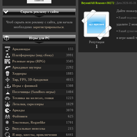
Beyond All Reason v30272
| Дата 2026-05-31
Дайте пожалуй
Скрыть рекламу с сайта
•
Faza0
подумал 
Чтоб скрыть всю рекламу с сайта, для начала
удалите 2 мо
необходимо
зарегистрироваться
.
•
Faza0
думал не
в игре какой 
Игры для PC
Репутация
1
Арканоиды
155
Платформеры (вид сбоку)
3991
Ролевые игры (RPG)
3505
Аркадные шутеры
2292
Хорроры
1885
Тир, FPS, 3D-бродилки
4015
Игры с физикой
1308
Песочницы (Sandbox-игры)
1404
Техника на колесах, гонки
1223
Леталки, скроллеры
1029
Аркады
3070
Файтинги
625
Текстовые, Roguelike
1701
Визуальные новеллы
215
Я ищу, квесты, приключения
6441