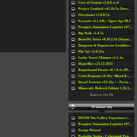
Core of Genesis v1.0.0-rc.4
Project Zomboid v42.20.2a [Steam Early Access]
Ostranauts v1.0.0.7a
Factorio v2.1.14b + Space Age DLC
Prospice: Anomalous Logistics v97 [Playtest]
Big Walk v1.4.7a
BeamNG Drive v0.39.2.1b [Steam Early Access]
Dungeons & Degenerate Gamblers v2.0.2a
Pile Up! v1.0.12a
Lucky Tower Ultimate v1.1.1a
HyperBox v25.12.2025
Roguebound Pirates v0.7.0.1a [Playtest]
Crisis Response v0.10a / Blood & Bullet
Dwarf Fortress v53.16a / + Русская Версия v50.12a
Minecraft: Bedrock Edition 1.26.33.1a / + TLauncher v2.89
Показать Топ-100
10 новых игр
DOOM The Gallery Experience v1.4.2
Prospice: Anomalous Logistics v97 [Playtest]
Escape Wizard
Probably Stolen - Cyberpunk Pawnshop Simulator v048c [Playtest]