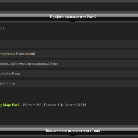
Профиль пользователя Faza0
:01
л другим: 0 изменений
ошёл, либо очень понравились: 3 игр
 сайт: 0 игр
ал: 0 игр
ig Maps Pack]
| Рейтинг:
9.3
| Голосов:
116
| Баллов:
20510
Комментарии пользователя (1 шт.)