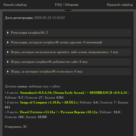
Левый сайдбар
FAQ / Общение
Правый сайдбар
Профиль пользователя xorphax46
Дата регистрации:
2026-05-23 15:43:02
Репутация xorphax46: 2
Репутация, которую xorphax46 менял другим: 0 изменений
Игры, которые пользователь прошёл, либо очень понравились: 3 игр
Игры, которые xorphax46 добавил на сайт: 0 игр
Игры, за которые xorphax46 голосовал: 0 игр
Десятка
самых
любимых игр с сайта:
•
1
место:
Stoneshard v0.9.4.24c [Steam Early Access] / + MODBRANCH v0.9.4.24
|
Рейтинг:
9.3
| Голосов:
27
| Баллов:
6365
•
2
место:
Songs of Conquest v1.10.0a + All DLCs
| Рейтинг:
6.6
| Голосов:
7
| Баллов:
661
•
3
место:
Dwarf Fortress v53.16a / + Русская Версия v50.12a
| Рейтинг:
10.0
|
Голосов:
104
| Баллов:
10588
Отправить ЛС