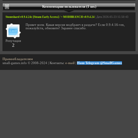
Комментарии пользователя (1 шт.)
Stoneshard v0.9.4.24c [Steam Early Access] / + MODBRANCH v0.9.4.24
| Дата 2026-05-23 15:50:43
Привет всем. Какая версия модбранч в раздаче? Если 0.9.4.16-vm,
пожалуйста, обновите! Заранее спасибо.
Репутация
2
Правообладателям
small-games.info © 2008-2024 | Контакты:
e-mail
|
Наш Telegram @SmallGamez