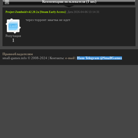
Комментарии пользователя (1 шт.)
Project Zomboid v42.20.2a [Steam Early Access]
| Дата 2026-04-06 13:14:31
через торрент закачка не идет
Репутация
1
Правообладателям
small-games.info © 2008-2024 | Контакты:
e-mail
|
Наш Telegram @SmallGamez