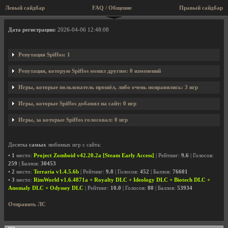
Левый сайдбар
FAQ / Общение
Правый сайдбар
Профиль пользователя Spiffos
Дата регистрации:
2026-04-06 12:48:08
Репутация Spiffos: 1
Репутация, которую Spiffos менял другим: 0 изменений
Игры, которые пользователь прошёл, либо очень понравились: 3 игр
Игры, которые Spiffos добавил на сайт: 0 игр
Игры, за которые Spiffos голосовал: 0 игр
Десятка
самых
любимых игр с сайта:
•
1
место:
Project Zomboid v42.20.2a [Steam Early Access]
| Рейтинг:
9.6
| Голосов:
259
| Баллов:
30453
•
2
место:
Terraria v1.4.5.6b
| Рейтинг:
9.8
| Голосов:
452
| Баллов:
76601
•
3
место:
RimWorld v1.6.4871a + Royalty DLC + Ideology DLC + Biotech DLC +
Anomaly DLC + Odyssey DLC
| Рейтинг:
10.0
| Голосов:
80
| Баллов:
53934
Отправить ЛС