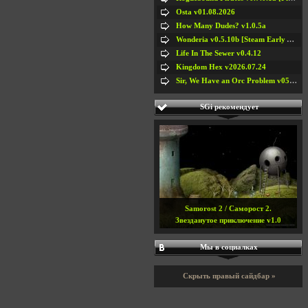
Osta v01.08.2026
How Many Dudes? v1.0.5a
Wonderia v0.5.10b [Steam Early Access]
Life In The Sewer v0.4.12
Kingdom Hex v2026.07.24
Sir, We Have an Orc Problem v05.08.2026
SGi рекомендует
Samorost 2 / Саморост 2.
Звезданутое приключение v1.0
Мы в социалках
Скрыть правый сайдбар »