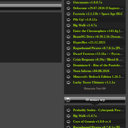
Ostranauts v1.0.0.7a
Deltarune v29.07.2026 [Chapters 1-5] / + RUS [Chapters 1-5]
Factorio v2.1.13b + Space Age DLC
Pile Up! v1.0.12a
Big Walk v1.4.7a
Enter the Chronosphere v141.6g [Steam Early Access]
BeamNG Drive v0.39.2.1b [Steam Early Access]
HyperBox v25.12.2025
Roguebound Pirates v0.7.0.1a [Playtest]
Dwarf Fortress v53.16a / + Русская Версия v50.12a
Crisis Response v0.10a / Blood & Bullet
Dominions 6 - Rise of the Pantokrator v6.35a
Neon Inferno v04.08.2026
Minecraft: Bedrock Edition 1.26.33.1a / + TLauncher v2.89
Lucky Tower Ultimate v1.1.1a
Показать Топ-100
10 новых игр
Probably Stolen - Cyberpunk Pawnshop Simulator v048c [Playtest]
Big Walk v1.4.7a
Core of Genesis v1.0.0-rc.4
Roguebound Pirates v0.7.0.1a [Playtest]