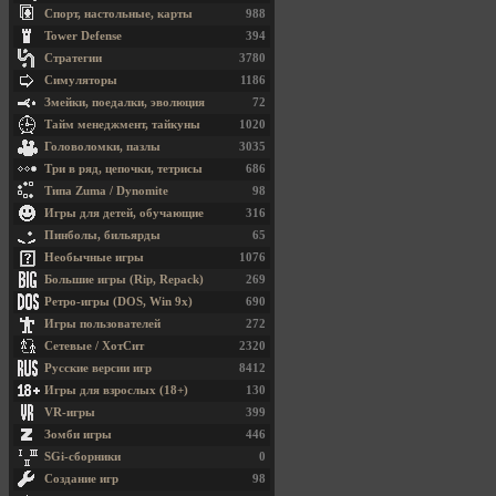
Спорт, настольные, карты
988
Tower Defense
394
Стратегии
3780
Симуляторы
1186
Змейки, поедалки, эволюция
72
Тайм менеджмент, тайкуны
1020
Головоломки, пазлы
3035
Три в ряд, цепочки, тетрисы
686
Типа Zuma / Dynomite
98
Игры для детей, обучающие
316
Пинболы, бильярды
65
Необычные игры
1076
Большие игры (Rip, Repack)
269
Ретро-игры (DOS, Win 9x)
690
Игры пользователей
272
Сетевые / ХотСит
2320
Русские версии игр
8412
Игры для взрослых (18+)
130
VR-игры
399
Зомби игры
446
SGi-сборники
0
Создание игр
98