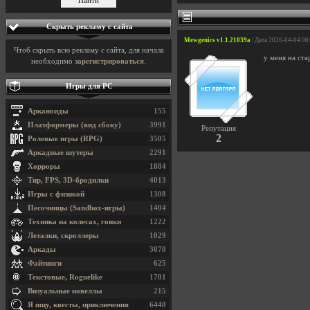
Скрыть рекламу с сайта
Mewgenics v1.1.21039a
| Дата 2026-04-04 00
Чтоб скрыть всю рекламу с сайта, для начала
у меня на ста
необходимо
зарегистрироваться
.
Игры для PC
Арканоиды
155
Платформеры (вид сбоку)
3991
Репутация
2
Ролевые игры (RPG)
3505
Аркадные шутеры
2291
Хорроры
1884
Тир, FPS, 3D-бродилки
4013
Игры с физикой
1308
Песочницы (Sandbox-игры)
1404
Техника на колесах, гонки
1222
Леталки, скроллеры
1029
Аркады
3070
Файтинги
625
Текстовые, Roguelike
1701
Визуальные новеллы
215
Я ищу, квесты, приключения
6440