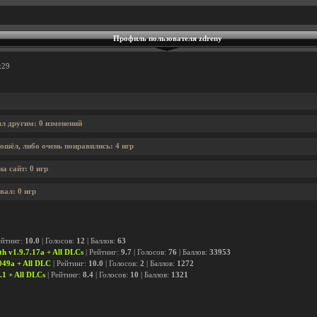
Профиль пользователя zdreny
:29
ял другим: 0 изменений
ошёл, либо очень понравились: 4 игр
а сайт: 0 игр
вал: 0 игр
ейтинг:
10.0
| Голосов:
12
| Баллов:
63
th v1.9.7.17a + All DLCs
| Рейтинг:
9.7
| Голосов:
76
| Баллов:
33953
049a + All DLC
| Рейтинг:
10.0
| Голосов:
2
| Баллов:
1272
.1 + All DLCs
| Рейтинг:
8.4
| Голосов:
10
| Баллов:
1321