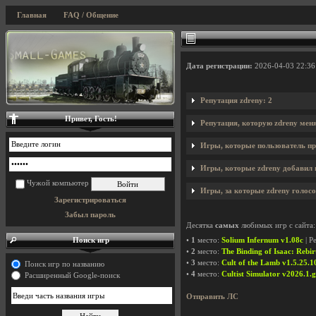
Главная
FAQ / Общение
Дата регистрации:
2026-04-03 22:36
Репутация zdreny: 2
Привет, Гость!
Репутация, которую zdreny мен
Игры, которые пользователь пр
Игры, которые zdreny добавил н
Чужой компьютер
Игры, за которые zdreny голосо
Зарегистрироваться
Забыл пароль
Десятка
самых
любимых игр с сайта:
Поиск игр
•
1
место:
Solium Infernum v1.08c
| Р
•
2
место:
The Binding of Isaac: Rebir
•
3
место:
Cult of the Lamb v1.5.25.1
Поиск игр по названию
•
4
место:
Cultist Simulator v2026.1.g
Расширенный Google-поиск
Отправить ЛС