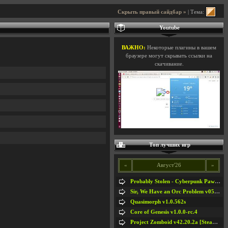
Скрыть правый сайдбар »
| Тема:
Youtube
ВАЖНО:
Некоторые плагины в вашем
браузере могут скрывать ссылки на
скачивание.
Топ лучших игр
«
Август'26
»
Probably Stolen - Cyberpunk Pawnshop Simulator v048c [Playtest]
Sir, We Have an Orc Problem v05.08.2026
Quasimorph v1.0.562s
Core of Genesis v1.0.0-rc.4
Project Zomboid v42.20.2a [Steam Early Access]