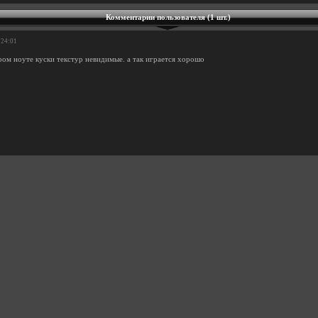
Комментарии пользователя (1 шт.)
:24:01
ром ноуте куски текстур невидимые. а так играется хорошо