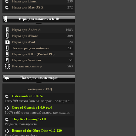
Игры для Linux
239
Игры для Mac OS X
272
Игры для мобилок и КПК
Игры для Android
1683
Игры для iPhone
309
Игры для iPad
24
Java-игры для мобилки
231
Игры для КПК (Pocket PC)
78
Игры для Symbian
51
Русские версии игр
563
Последние комментарии
+ сообщения из FAQ
Ostranauts v1.0.0.7a
karry299 сказал:Главный вопрос - полиция по-прежне
Core of Genesis v1.0.0-rc.4
100% вайбкодед неиграбельное, где механики знает т
They Are Coming! v1.0
Раздайте, пожалуйста.
Return of the Obra Dinn v1.2.120
Раздайте, пожалуйста.