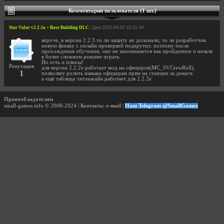
Комментарии пользователя (1 шт.)
Star Valor v2.2.3a + Base Building DLC
| Дата 2026-04-05 18:55:46
короче, в версии 2.2.3 то ли защиту не доломали, то ли разработчик
новую фишку с онлайн проверкой подкрутил. поэтому после
прохождения обучения, оно не запоминается как пройденное и нельзя
в более сложном режиме играть.
Но есть и плюсы!
Репутация
для версии 2.2.2e работает мод на офицеров(MC_SVCrewRoll),
1
позволяет ролить навыки офицерам прям на станции за деньги.
а ещё таблица читэнжайн работает для 2.2.2е
Правообладателям
small-games.info © 2008-2024 | Контакты:
e-mail
|
Наш Telegram @SmallGamez