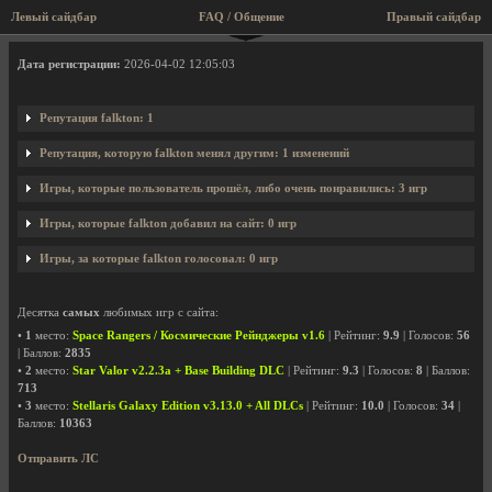
Левый сайдбар
FAQ / Общение
Правый сайдбар
Профиль пользователя falkton
Дата регистрации:
2026-04-02 12:05:03
Репутация falkton: 1
Репутация, которую falkton менял другим: 1 изменений
Игры, которые пользователь прошёл, либо очень понравились: 3 игр
Игры, которые falkton добавил на сайт: 0 игр
Игры, за которые falkton голосовал: 0 игр
Десятка
самых
любимых игр с сайта:
•
1
место:
Space Rangers / Космические Рейнджеры v1.6
| Рейтинг:
9.9
| Голосов:
56
| Баллов:
2835
•
2
место:
Star Valor v2.2.3a + Base Building DLC
| Рейтинг:
9.3
| Голосов:
8
| Баллов:
713
•
3
место:
Stellaris Galaxy Edition v3.13.0 + All DLCs
| Рейтинг:
10.0
| Голосов:
34
|
Баллов:
10363
Отправить ЛС