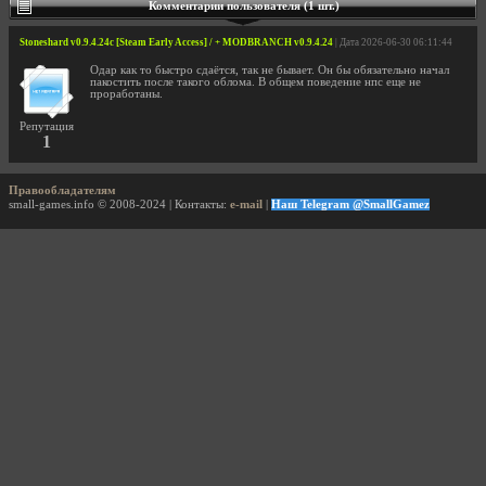
Комментарии пользователя (1 шт.)
Stoneshard v0.9.4.24c [Steam Early Access] / + MODBRANCH v0.9.4.24
| Дата 2026-06-30 06:11:44
Одар как то быстро сдаётся, так не бывает. Он бы обязательно начал
пакостить после такого облома. В общем поведение нпс еще не
проработаны.
Репутация
1
Правообладателям
small-games.info © 2008-2024 | Контакты:
e-mail
|
Наш Telegram @SmallGamez