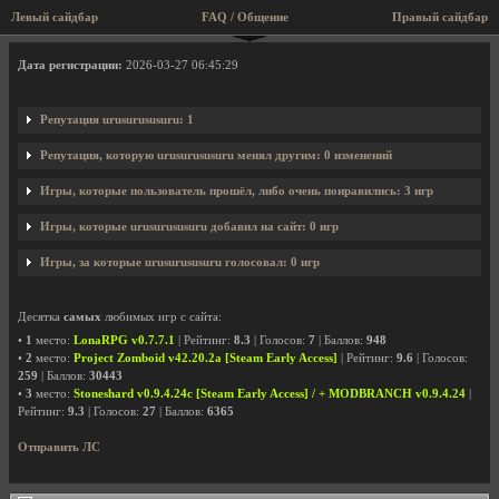
Левый сайдбар
FAQ / Общение
Правый сайдбар
Профиль пользователя urusurususuru
Дата регистрации:
2026-03-27 06:45:29
Репутация urusurususuru: 1
Репутация, которую urusurususuru менял другим: 0 изменений
Игры, которые пользователь прошёл, либо очень понравились: 3 игр
Игры, которые urusurususuru добавил на сайт: 0 игр
Игры, за которые urusurususuru голосовал: 0 игр
Десятка
самых
любимых игр с сайта:
•
1
место:
LonaRPG v0.7.7.1
| Рейтинг:
8.3
| Голосов:
7
| Баллов:
948
•
2
место:
Project Zomboid v42.20.2a [Steam Early Access]
| Рейтинг:
9.6
| Голосов:
259
| Баллов:
30443
•
3
место:
Stoneshard v0.9.4.24c [Steam Early Access] / + MODBRANCH v0.9.4.24
|
Рейтинг:
9.3
| Голосов:
27
| Баллов:
6365
Отправить ЛС