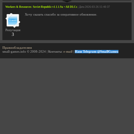
Workers & Resources: Soviet Republic v1.1.1.9a + All DLCs
| Дата 2026-03-26 15:40:37
Хочу сказать спасибо за оперативное обновление.
Репутация
3
Правообладателям
small-games.info © 2008-2024 | Контакты:
e-mail
|
Наш Telegram @SmallGamez