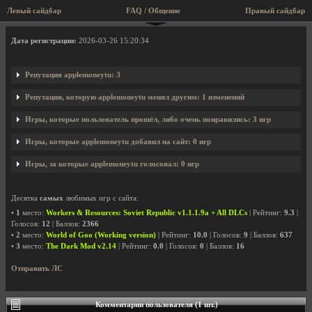
Левый сайдбар
FAQ / Общение
Правый сайдбар
Профиль пользователя applemoneytu
Дата регистрации:
2026-03-26 15:20:34
Репутация applemoneytu: 3
Репутация, которую applemoneytu менял другим: 1 изменений
Игры, которые пользователь прошёл, либо очень понравились: 3 игр
Игры, которые applemoneytu добавил на сайт: 0 игр
Игры, за которые applemoneytu голосовал: 0 игр
Десятка
самых
любимых игр с сайта:
•
1
место:
Workers & Resources: Soviet Republic v1.1.1.9a + All DLCs
| Рейтинг:
9.3
|
Голосов:
12
| Баллов:
2366
•
2
место:
World of Goo (Working version)
| Рейтинг:
10.0
| Голосов:
9
| Баллов:
637
•
3
место:
The Dark Mod v2.14
| Рейтинг:
0.0
| Голосов:
0
| Баллов:
16
Отправить ЛС
Комментарии пользователя (1 шт.)