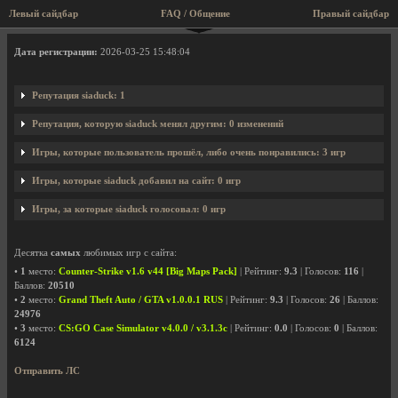
Левый сайдбар
FAQ / Общение
Правый сайдбар
Профиль пользователя siaduck
Дата регистрации:
2026-03-25 15:48:04
Репутация siaduck: 1
Репутация, которую siaduck менял другим: 0 изменений
Игры, которые пользователь прошёл, либо очень понравились: 3 игр
Игры, которые siaduck добавил на сайт: 0 игр
Игры, за которые siaduck голосовал: 0 игр
Десятка
самых
любимых игр с сайта:
•
1
место:
Counter-Strike v1.6 v44 [Big Maps Pack]
| Рейтинг:
9.3
| Голосов:
116
|
Баллов:
20510
•
2
место:
Grand Theft Auto / GTA v1.0.0.1 RUS
| Рейтинг:
9.3
| Голосов:
26
| Баллов:
24976
•
3
место:
CS:GO Case Simulator v4.0.0 / v3.1.3c
| Рейтинг:
0.0
| Голосов:
0
| Баллов:
6124
Отправить ЛС