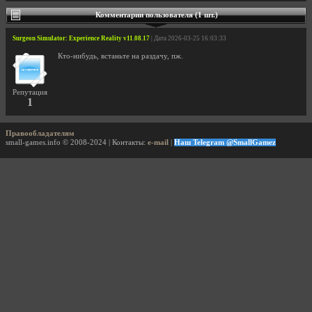
Комментарии пользователя (1 шт.)
Surgeon Simulator: Experience Reality v11.08.17
| Дата 2026-03-25 16:03:33
Кто-нибудь, встаньте на раздачу, пж.
Репутация
1
Правообладателям
small-games.info © 2008-2024 | Контакты:
e-mail
|
Наш Telegram @SmallGamez