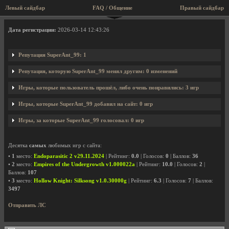
Левый сайдбар
FAQ / Общение
Правый сайдбар
Профиль пользователя SuperAnt_99
Дата регистрации:
2026-03-14 12:43:26
Репутация SuperAnt_99: 1
Репутация, которую SuperAnt_99 менял другим: 0 изменений
Игры, которые пользователь прошёл, либо очень понравились: 3 игр
Игры, которые SuperAnt_99 добавил на сайт: 0 игр
Игры, за которые SuperAnt_99 голосовал: 0 игр
Десятка
самых
любимых игр с сайта:
•
1
место:
Endoparasitic 2 v29.11.2024
| Рейтинг:
0.0
| Голосов:
0
| Баллов:
36
•
2
место:
Empires of the Undergrowth v1.000022a
| Рейтинг:
10.0
| Голосов:
2
|
Баллов:
107
•
3
место:
Hollow Knight: Silksong v1.0.30000g
| Рейтинг:
6.3
| Голосов:
7
| Баллов:
3497
Отправить ЛС