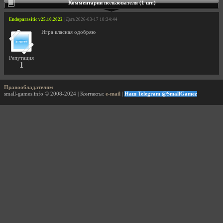
Комментарии пользователя (1 шт.)
Endoparasitic v25.10.2022
| Дата 2026-03-17 10:24:44
Игра класная одобряю
Репутация
1
Правообладателям
small-games.info © 2008-2024 | Контакты:
e-mail
|
Наш Telegram @SmallGamez