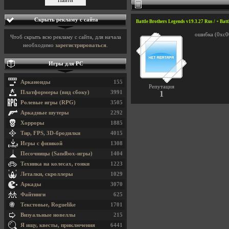
Скрыть рекламу с сайта
Battle Brothers Legends v19.3.27 Rus / + Bat
ошибка (0xc0
Чтоб скрыть всю рекламу с сайта, для начала
необходимо
зарегистрироваться
.
Игры для PC
Арканоиды
155
Репутация
Платформеры (вид сбоку)
3991
1
Ролевые игры (RPG)
3505
Аркадные шутеры
2292
Хорроры
1885
Тир, FPS, 3D-бродилки
4015
Игры с физикой
1308
Песочницы (Sandbox-игры)
1404
Техника на колесах, гонки
1223
Леталки, скроллеры
1029
Аркады
3070
Файтинги
625
Текстовые, Roguelike
1701
Визуальные новеллы
215
Я ищу, квесты, приключения
6441