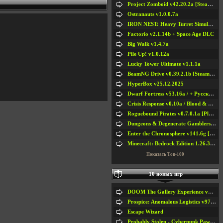
Project Zomboid v42.20.2a [Steam Early Access]
Ostranauts v1.0.0.7a
IRON NEST: Heavy Turret Simulator v1.0a
Factorio v2.1.14b + Space Age DLC
Big Walk v1.4.7a
Pile Up! v1.0.12a
Lucky Tower Ultimate v1.1.1a
BeamNG Drive v0.39.2.1b [Steam Early Access]
HyperBox v25.12.2025
Dwarf Fortress v53.16a / + Русская Версия v50.12a
Crisis Response v0.10a / Blood & Bullet
Roguebound Pirates v0.7.0.1a [Playtest]
Dungeons & Degenerate Gamblers v2.0.2a
Enter the Chronosphere v141.6g [Steam Early Access]
Minecraft: Bedrock Edition 1.26.33.1a / + TLauncher v2.89
Показать Топ-100
10 новых игр
DOOM The Gallery Experience v1.4.2
Prospice: Anomalous Logistics v97 [Playtest]
Escape Wizard
Probably Stolen - Cyberpunk Pawnshop Simulator v048c [Playtest]