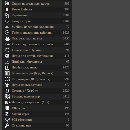
Спорт, настольные, карты
988
Tower Defense
394
Стратегии
3780
Симуляторы
1188
Змейки, поедалки, эволюция
72
Тайм менеджмент, тайкуны
1020
Головоломки, пазлы
3035
Три в ряд, цепочки, тетрисы
686
Типа Zuma / Dynomite
98
Игры для детей, обучающие
316
Пинболы, бильярды
65
Необычные игры
1077
Большие игры (Rip, Repack)
269
Ретро-игры (DOS, Win 9x)
691
Игры пользователей
272
Сетевые / ХотСит
2320
Русские версии игр
8412
Игры для взрослых (18+)
130
VR-игры
399
Зомби игры
446
SGi-сборники
0
Создание игр
98