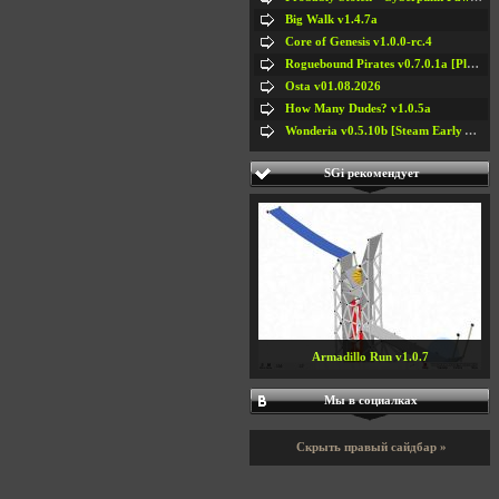
Big Walk v1.4.7a
Core of Genesis v1.0.0-rc.4
Roguebound Pirates v0.7.0.1a [Playtest]
Osta v01.08.2026
How Many Dudes? v1.0.5a
Wonderia v0.5.10b [Steam Early Access]
SGi рекомендует
Armadillo Run v1.0.7
Мы в социалках
Скрыть правый сайдбар »