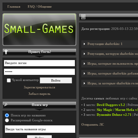
Главная
FAQ / Общение
Дата регистрации:
2026-03-13 22:59
Репутация shaferkin: 1
Привет, Гость!
Репутация, которую shaferkin м
Игры, которые пользователь пр
Игры, которые shaferkin добави
Чужой компьютер
Игры, за которые shaferkin голо
Зарегистрироваться
Забыл пароль
Десятка
самых
любимых игр с сайта:
Поиск игр
•
1
место:
Devil Daggers v3.2
| Рейти
•
2
место:
Sky Magic / Магия Неба v1
•
3
место:
Dynomite Deluxe v2.71
| Р
Поиск игр по названию
Расширенный Google-поиск
Отправить ЛС