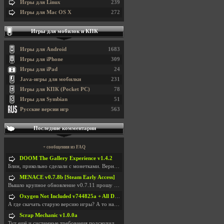
Игры для Linux
239
Игры для Mac OS X
272
Игры для мобилок и КПК
Игры для Android
1683
Игры для iPhone
309
Игры для iPad
24
Java-игры для мобилки
231
Игры для КПК (Pocket PC)
78
Игры для Symbian
51
Русские версии игр
563
Последние комментарии
+ сообщения из FAQ
DOOM The Gallery Experience v1.4.2
Блин, прикольно сделали с монетками. Вернулся в св
MENACE v0.7.8b [Steam Early Access]
Вышло крупное обновление v0.7.11 прошу обновить
Oxygen Not Included v744825a + All DLC
А где скачать старую версию игры? А то на новой но
Scrap Mechanic v1.0.0a
Тут ещё и системные требования подскочили. Если не