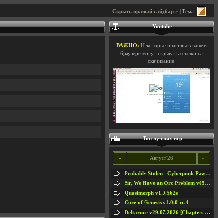
Скрыть правый сайдбар »
| Тема:
Youtube
ВАЖНО:
Некоторые плагины в вашем
браузере могут скрывать ссылки на
скачивание.
Топ лучших игр
«
Август'26
»
Probably Stolen - Cyberpunk Pawnshop Simulator v048c [Playtest]
Sir, We Have an Orc Problem v05.08.2026
Quasimorph v1.0.562s
Core of Genesis v1.0.0-rc.4
Deltarune v29.07.2026 [Chapters 1-5] / + RUS [Chapters 1-5]