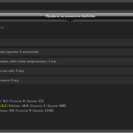
Профиль пользователя shaferkin
:17
енял другим: 0 изменений
ошёл, либо очень понравились: 3 игр
л на сайт: 0 игр
совал: 0 игр
нг:
8.5
| Голосов:
6
| Баллов:
255
.0.3
| Рейтинг:
10.0
| Голосов:
1
| Баллов:
1895
ейтинг:
9.6
| Голосов:
9
| Баллов:
15182