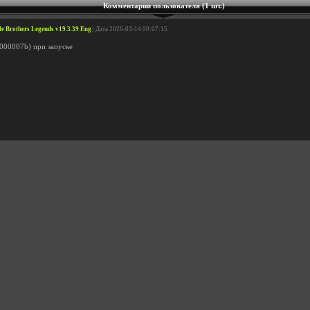
Комментарии пользователя (1 шт.)
tle Brothers Legends v19.3.39 Eng
| Дата 2026-03-14 00:07:15
000007b) при запуске