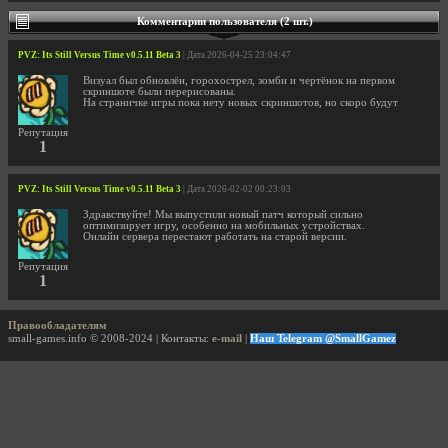
Комментарии пользователя (2 шт.)
PVZ: Its Still Versus Time v0.5.11 Beta 3
| Дата 2026-04-25 23:04:47
Визуал был обновлён, горохострел, зомби и чертёнок на первом
скриншоте были перерисованы.
На страничке игры пока нету новых скриншотов, но скоро будут
Репутация
1
PVZ: Its Still Versus Time v0.5.11 Beta 3
| Дата 2026-02-02 00:23:03
Здравствуйте! Мы выпустили новый патч который сильно
оптимизирует игру, особенно на мобильных устройствах.
Онлайн сервера перестают работать на старой версии.
Репутация
1
Правообладателям
small-games.info © 2008-2024 | Контакты:
e-mail
|
Наш Telegram @SmallGamez