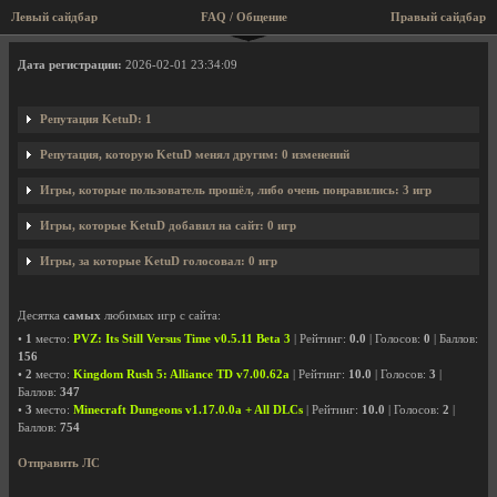
Левый сайдбар
FAQ / Общение
Правый сайдбар
Профиль пользователя KetuD
Дата регистрации:
2026-02-01 23:34:09
Репутация KetuD: 1
Репутация, которую KetuD менял другим: 0 изменений
Игры, которые пользователь прошёл, либо очень понравились: 3 игр
Игры, которые KetuD добавил на сайт: 0 игр
Игры, за которые KetuD голосовал: 0 игр
Десятка
самых
любимых игр с сайта:
•
1
место:
PVZ: Its Still Versus Time v0.5.11 Beta 3
| Рейтинг:
0.0
| Голосов:
0
| Баллов:
156
•
2
место:
Kingdom Rush 5: Alliance TD v7.00.62a
| Рейтинг:
10.0
| Голосов:
3
|
Баллов:
347
•
3
место:
Minecraft Dungeons v1.17.0.0a + All DLCs
| Рейтинг:
10.0
| Голосов:
2
|
Баллов:
754
Отправить ЛС