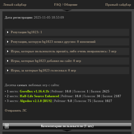
Левый сайдбар
FAQ / Общение
Правый сайдбар
Профиль пользователя bg1023
Дата регистрации:
2025-11-05 18:53:09
Репутация bg1023: 1
Репутация, которую bg1023 менял другим: 0 изменений
Игры, которые пользователь прошёл, либо очень понравились: 3 игр
Игры, которые bg1023 добавил на сайт: 0 игр
Игры, за которые bg1023 голосовал: 0 игр
Десятка
самых
любимых игр с сайта:
•
1
место:
GoreBox v1.16.4.1b
| Рейтинг:
10.0
| Голосов:
1
| Баллов:
2625
•
2
место:
Half-Life Source Enhanced
| Рейтинг:
10.0
| Голосов:
30
| Баллов:
2187
•
3
место:
Algodoo v2.1.0 [RUS]
| Рейтинг:
9.8
| Голосов:
75
| Баллов:
1027
Отправить ЛС
Комментарии пользователя (1 шт.)