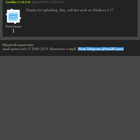
GoreBox v1.16.4.1b
| Дата 2026-01-14 22:54:07
Thanks for uploading. Also, will this work on Windows 3.1?
Репутация
1
Правообладателям
small-games.info © 2008-2024 | Контакты:
e-mail
|
Наш Telegram @SmallGamez