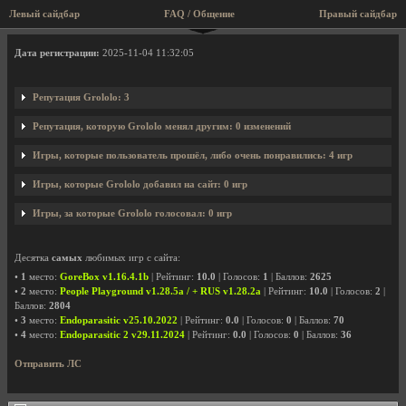
Левый сайдбар
FAQ / Общение
Правый сайдбар
Профиль пользователя Grololo
Дата регистрации:
2025-11-04 11:32:05
Репутация Grololo: 3
Репутация, которую Grololo менял другим: 0 изменений
Игры, которые пользователь прошёл, либо очень понравились: 4 игр
Игры, которые Grololo добавил на сайт: 0 игр
Игры, за которые Grololo голосовал: 0 игр
Десятка
самых
любимых игр с сайта:
•
1
место:
GoreBox v1.16.4.1b
| Рейтинг:
10.0
| Голосов:
1
| Баллов:
2625
•
2
место:
People Playground v1.28.5a / + RUS v1.28.2a
| Рейтинг:
10.0
| Голосов:
2
|
Баллов:
2804
•
3
место:
Endoparasitic v25.10.2022
| Рейтинг:
0.0
| Голосов:
0
| Баллов:
70
•
4
место:
Endoparasitic 2 v29.11.2024
| Рейтинг:
0.0
| Голосов:
0
| Баллов:
36
Отправить ЛС