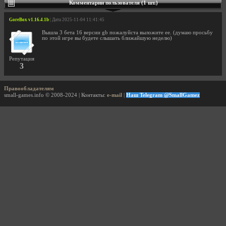
Комментарии пользователя (1 шт.)
GoreBox v1.16.4.1b
| Дата 2025-11-04 11:41:45
Вышла 3 бета 16 версии gb пожалуйста выложите ее. (думаю просьбу
по этой игре вы будете слышать ближайшую неделю)
Репутация
3
Правообладателям
small-games.info © 2008-2024 | Контакты:
e-mail
|
Наш Telegram @SmallGamez