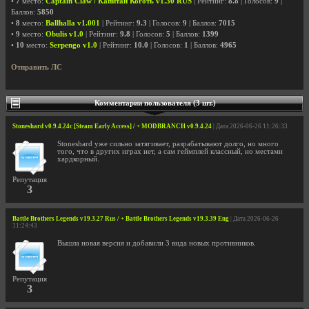
•
7
место:
Captain Claw / Капитан Коготь v1.30 RUS
| Рейтинг:
8.8
| Голосов:
9
|
Баллов:
5850
•
8
место:
Ballhalla v1.001
| Рейтинг:
9.3
| Голосов:
9
| Баллов:
7015
•
9
место:
Obulis v1.0
| Рейтинг:
9.8
| Голосов:
5
| Баллов:
1399
•
10
место:
Serpengo v1.0
| Рейтинг:
10.0
| Голосов:
1
| Баллов:
4965
Отправить ЛС
Комментарии пользователя (3 шт.)
Stoneshard v0.9.4.24c [Steam Early Access] / + MODBRANCH v0.9.4.24
| Дата 2026-06-26 11:26:33
Stoneshard уже сильно затягивает, разрабатывают долго, но много
того, что в других играх нет, а сам геймплей классный, но местами
хардкорный.
Репутация
3
Battle Brothers Legends v19.3.27 Rus / + Battle Brothers Legends v19.3.39 Eng
| Дата 2026-06-26
11:24:43
Вышла новая версия и добавили 3 вида новых противников.
Репутация
3