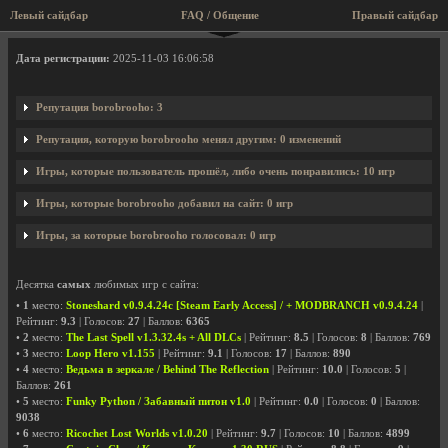
Левый сайдбар
FAQ / Общение
Правый сайдбар
Профиль пользователя borobrooho
Дата регистрации:
2025-11-03 16:06:58
Репутация borobrooho: 3
Репутация, которую borobrooho менял другим: 0 изменений
Игры, которые пользователь прошёл, либо очень понравились: 10 игр
Игры, которые borobrooho добавил на сайт: 0 игр
Игры, за которые borobrooho голосовал: 0 игр
Десятка
самых
любимых игр с сайта:
•
1
место:
Stoneshard v0.9.4.24c [Steam Early Access] / + MODBRANCH v0.9.4.24
|
Рейтинг:
9.3
| Голосов:
27
| Баллов:
6365
•
2
место:
The Last Spell v1.3.32.4s + All DLCs
| Рейтинг:
8.5
| Голосов:
8
| Баллов:
769
•
3
место:
Loop Hero v1.155
| Рейтинг:
9.1
| Голосов:
17
| Баллов:
890
•
4
место:
Ведьма в зеркале / Behind The Reflection
| Рейтинг:
10.0
| Голосов:
5
|
Баллов:
261
•
5
место:
Funky Python / Забавный питон v1.0
| Рейтинг:
0.0
| Голосов:
0
| Баллов:
9038
•
6
место:
Ricochet Lost Worlds v1.0.20
| Рейтинг:
9.7
| Голосов:
10
| Баллов:
4899