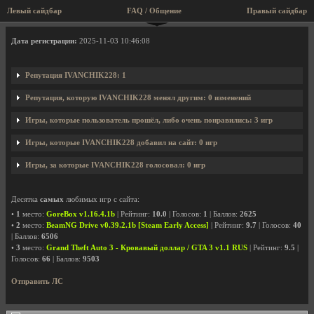
Левый сайдбар
FAQ / Общение
Правый сайдбар
Профиль пользователя IVANCHIK228
Дата регистрации:
2025-11-03 10:46:08
Репутация IVANCHIK228: 1
Репутация, которую IVANCHIK228 менял другим: 0 изменений
Игры, которые пользователь прошёл, либо очень понравились: 3 игр
Игры, которые IVANCHIK228 добавил на сайт: 0 игр
Игры, за которые IVANCHIK228 голосовал: 0 игр
Десятка
самых
любимых игр с сайта:
•
1
место:
GoreBox v1.16.4.1b
| Рейтинг:
10.0
| Голосов:
1
| Баллов:
2625
•
2
место:
BeamNG Drive v0.39.2.1b [Steam Early Access]
| Рейтинг:
9.7
| Голосов:
40
| Баллов:
6506
•
3
место:
Grand Theft Auto 3 - Кровавый доллар / GTA 3 v1.1 RUS
| Рейтинг:
9.5
|
Голосов:
66
| Баллов:
9503
Отправить ЛС