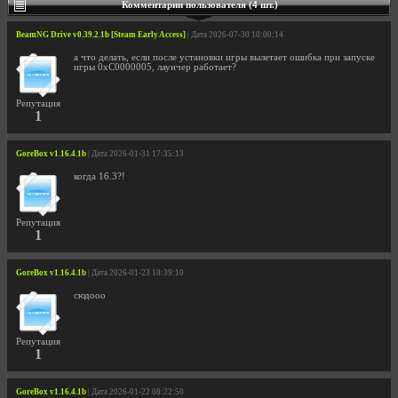
Комментарии пользователя (4 шт.)
BeamNG Drive v0.39.2.1b [Steam Early Access]
| Дата 2026-07-30 10:00:14
а что делать, если после установки игры вылетает ошибка при запуске
игры 0xC0000005, лаунчер работает?
Репутация
1
GoreBox v1.16.4.1b
| Дата 2026-01-31 17:35:13
когда 16.3?!
Репутация
1
GoreBox v1.16.4.1b
| Дата 2026-01-23 18:39:10
сюдооо
Репутация
1
GoreBox v1.16.4.1b
| Дата 2026-01-22 08:22:50