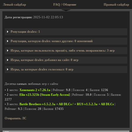
Левый сайдбар
FAQ / Общение
Правый сайдбар
Профиль пользователя dralex
Дата регистрации:
2025-11-02 22:05:13
Репутация dralex: 1
Репутация, которую dralex менял другим: 0 изменений
Игры, которые пользователь прошёл, либо очень понравились: 3 игр
Игры, которые dralex добавил на сайт: 0 игр
Игры, за которые dralex голосовал: 0 игр
Десятка
самых
любимых игр с сайта:
•
1
место:
Xenonauts 2 v7.26.1a
| Рейтинг:
9.8
| Голосов:
4
| Баллов:
1236
•
2
место:
Elin v23.325b [Steam Early Access]
| Рейтинг:
10.0
| Голосов:
5
| Баллов:
2277
•
3
место:
Battle Brothers v1.5.2.3a + All DLCs / + RUS v1.5.2.3a + All DLCs
|
Рейтинг:
9.5
| Голосов:
28
| Баллов:
17435
Отправить ЛС