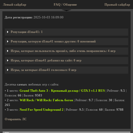
Левый сайдбар
FAQ / Общение
Правый сайдбар
Профиль пользователя d1ma41
Дата регистрации:
2025-10-03 16:09:00
Репутация d1ma41: 1
Репутация, которую d1ma41 менял другим: 0 изменений
Игры, которые пользователь прошёл, либо очень понравились: 4 игр
Игры, которые d1ma41 добавил на сайт: 0 игр
Игры, за которые d1ma41 голосовал: 0 игр
Десятка
самых
любимых игр с сайта:
•
1
место:
Grand Theft Auto 3 - Кровавый доллар / GTA 3 v1.1 RUS
| Рейтинг:
9.5
|
Голосов:
66
| Баллов:
9503
•
2
место:
Will Rock / Will Rock: Гибель богов
| Рейтинг:
9.7
| Голосов:
30
| Баллов:
265
•
3
место:
Need For Speed Undeground 2
| Рейтинг:
9.5
| Голосов:
60
| Баллов:
9788
Отправить ЛС