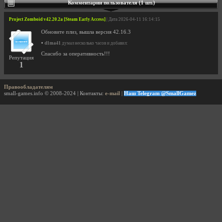
Комментарии пользователя (1 шт.)
Project Zomboid v42.20.2a [Steam Early Access]
| Дата 2026-04-11 16:14:15
Обновите плиз, вышла версия 42.16.3
•
d1ma41
думал несколько часов и добавил:
Спасибо за оперативность!!!
Репутация
1
Правообладателям
small-games.info © 2008-2024 | Контакты:
e-mail
|
Наш Telegram @SmallGamez