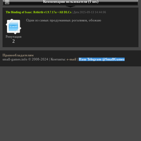
Комментарии пользователя (1 шт.)
The Binding of Isaac: Rebirth v1.9.7.17a + All DLCs
| Дата 2025-09-13 14:44:06
Один из самых продуманных рогаликов, обожаю
Репутация
2
Правообладателям
small-games.info © 2008-2024 | Контакты:
e-mail
|
Наш Telegram @SmallGamez