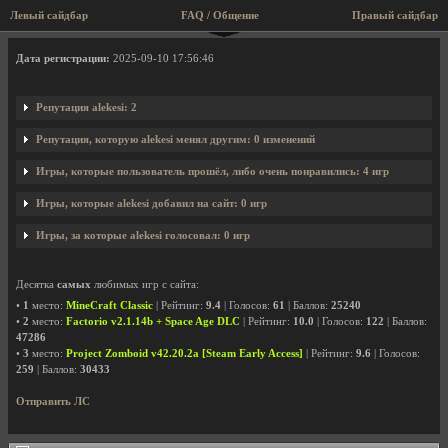
Левый сайдбар
FAQ / Общение
Правый сайдбар
Профиль пользователя alekesi
Дата регистрации:
2025-09-10 17:56:46
Репутация alekesi: 2
Репутация, которую alekesi менял другим: 0 изменений
Игры, которые пользователь прошёл, либо очень понравились: 4 игр
Игры, которые alekesi добавил на сайт: 0 игр
Игры, за которые alekesi голосовал: 0 игр
Десятка
самых
любимых игр с сайта:
•
1
место:
MineCraft Classic
| Рейтинг:
9.4
| Голосов:
61
| Баллов:
25240
•
2
место:
Factorio v2.1.14b + Space Age DLC
| Рейтинг:
10.0
| Голосов:
122
| Баллов:
47286
•
3
место:
Project Zomboid v42.20.2a [Steam Early Access]
| Рейтинг:
9.6
| Голосов:
259
| Баллов:
30433
Отправить ЛС