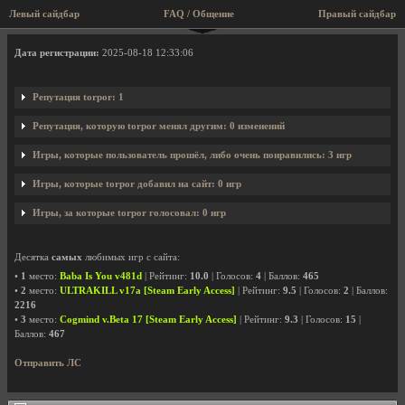
Левый сайдбар
FAQ / Общение
Правый сайдбар
Профиль пользователя torpor
Дата регистрации:
2025-08-18 12:33:06
Репутация torpor: 1
Репутация, которую torpor менял другим: 0 изменений
Игры, которые пользователь прошёл, либо очень понравились: 3 игр
Игры, которые torpor добавил на сайт: 0 игр
Игры, за которые torpor голосовал: 0 игр
Десятка
самых
любимых игр с сайта:
•
1
место:
Baba Is You v481d
| Рейтинг:
10.0
| Голосов:
4
| Баллов:
465
•
2
место:
ULTRAKILL v17a [Steam Early Access]
| Рейтинг:
9.5
| Голосов:
2
| Баллов:
2216
•
3
место:
Cogmind v.Beta 17 [Steam Early Access]
| Рейтинг:
9.3
| Голосов:
15
|
Баллов:
467
Отправить ЛС