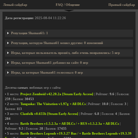
Левый сайдбар
FAQ / Общение
Правый сайдбар
Профиль пользователя Shaman61
Дата регистрации:
2025-08-04 11:22:26
Репутация Shaman61: 1
Репутация, которую Shaman61 менял другим: 0 изменений
Игры, которые пользователь прошёл, либо очень понравились: 5 игр
Игры, которые Shaman61 добавил на сайт: 0 игр
Игры, за которые Shaman61 голосовал: 0 игр
Десятка
самых
любимых игр с сайта:
•
1
место:
Project Zomboid v42.20.2a [Steam Early Access]
| Рейтинг:
9.6
| Голосов:
259
| Баллов:
30453
•
2
место:
Tunguska: The Visitation v1.97g + All DLCs
| Рейтинг:
10.0
| Голосов:
3
|
Баллов:
113
•
3
место:
Clanfolk v0.655b [Steam Early Access]
| Рейтинг:
6.8
| Голосов:
4
| Баллов:
284
•
4
место:
Battle Brothers v1.5.2.3a + All DLCs / + RUS v1.5.2.3a + All DLCs
|
Рейтинг:
9.5
| Голосов:
28
| Баллов:
17435
•
5
место:
Battle Brothers Legends v19.3.27 Rus / + Battle Brothers Legends v19.3.39