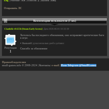
Eng
| Рейтинг:
9.0
| Голосов:
2
| Баллов:
5582
Отправить ЛС
Комментарии пользователя (1 шт.)
Clanfolk v0.655b [Steam Early Access]
| Дата 2026-06-01 10:33:39
Хотелось бы последнего обновления, оно исправляет критические баги
в игре.
•
Shaman61
думал несколько дней и добавил:
Репутация
Спасибо за обновление
1
Правообладателям
small-games.info © 2008-2024 | Контакты:
e-mail
|
Наш Telegram @SmallGamez