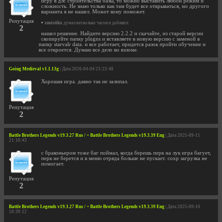
игру в длс строительства базы, то можно выставить любой режим и
сложность. Не знаю только как там будет все открываться, но другого
варианта я не нашел. Может кому поможет.
Репутация
•
xmistikx
думал несколько часов и добавил:
2
нашел решение. Найдите версию 2.2.2 и скачайте, из старой версии
скопируйте папку plugns и вставляете в новую версию с заменой в
папку starvalr data. и все работает, придется разок пройти обучение и
все откроется. Думаю все дело во взломе.
Going Medieval v1.1.13g
| Дата 2026-04-04 23:23:48
Хорошая игра. давно так не залипал.
Репутация
2
Battle Brothers Legends v19.3.27 Rus / + Battle Brothers Legends v19.3.39 Eng
| Дата 2025-09-11
21:10:43
с браконьером тоже баг поймал, когда берешь перк на лук игра багует,
перк не берется и в меню отряда больше не пускает. сохр загрузка не
помогает.
Репутация
2
Battle Brothers Legends v19.3.27 Rus / + Battle Brothers Legends v19.3.39 Eng
| Дата 2025-09-10
18:39:12