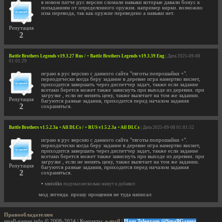
в новом патче рус версии сломали навыки которые давали бонус к
попаданиям от определенного оружия. например кирки. возможно
изза перевода, так как оружие переведено а навыки нет.
Репутация
2
Battle Brothers Legends v19.3.27 Rus / + Battle Brothers Legends v19.3.39 Eng
| Дата 2025-09-08
01:01:29
играю в рус версию с данного сайта "тяготы попрошайки +".
периодически когда беру задание в деревне игра намертво виснет,
приходится завершать через диспетчер задач, также если задание
всетаки берется может также зависнуть при выходе из деревни. при
загрузке , если не менять цену, также вылетает на том же задании.
Репутация
багуются разные задания, приходится перед началом задания
2
сохраняться.
Battle Brothers v1.5.2.3a + All DLCs / + RUS v1.5.2.3a + All DLCs
| Дата 2025-09-08 01:01:52
играю в рус версию с данного сайта "тяготы попрошайки +".
периодически когда беру задание в деревне игра намертво виснет,
приходится завершать через диспетчер задач, также если задание
всетаки берется может также зависнуть при выходе из деревни. при
загрузке , если не менять цену, также вылетает на том же задании.
Репутация
багуются разные задания, приходится перед началом задания
2
сохраняться.
•
xmistikx
подумал несколько минут и добавил:
мод легенда. прошу прощения не туда написал
Правообладателям
small-games.info © 2008-2024 | Контакты:
e-mail
|
Наш Telegram @SmallGamez