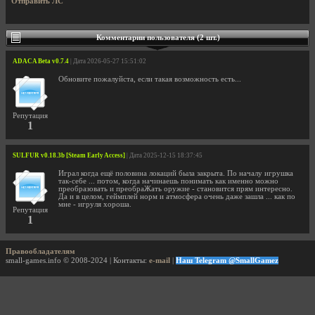
Отправить ЛС
Комментарии пользователя (2 шт.)
ADACA Beta v0.7.4
| Дата 2026-05-27 15:51:02
Обновите пожалуйста, если такая возможность есть...
Репутация
1
SULFUR v0.18.3b [Steam Early Access]
| Дата 2025-12-15 18:37:45
Играл когда ещё половина локаций была закрыта. По началу игрушка
так-себе ... потом, когда начинаешь понимать как именно можно
преобразовать и преобраЖать оружие - становится прям интересно.
Да и в целом, геймплей норм и атмосфера очень даже зашла ... как по
мне - игруля хороша.
Репутация
1
Правообладателям
small-games.info © 2008-2024 | Контакты:
e-mail
|
Наш Telegram @SmallGamez