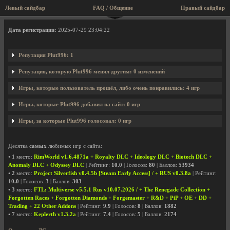
Левый сайдбар
FAQ / Общение
Правый сайдбар
Профиль пользователя Plut996
Дата регистрации:
2025-07-29 23:04:22
Репутация Plut996: 1
Репутация, которую Plut996 менял другим: 0 изменений
Игры, которые пользователь прошёл, либо очень понравились: 4 игр
Игры, которые Plut996 добавил на сайт: 0 игр
Игры, за которые Plut996 голосовал: 0 игр
Десятка
самых
любимых игр с сайта:
•
1
место:
RimWorld v1.6.4871a + Royalty DLC + Ideology DLC + Biotech DLC +
Anomaly DLC + Odyssey DLC
| Рейтинг:
10.0
| Голосов:
80
| Баллов:
53934
•
2
место:
Project Silverfish v0.4.5b [Steam Early Access] / + RUS v0.3.8a
| Рейтинг:
10.0
| Голосов:
3
| Баллов:
303
•
3
место:
FTL: Multiverse v5.5.1 Rus v10.07.2026 / + The Renegade Collection +
Forgotten Races + Forgotten Diamonds + Forgemaster + R&D + PiP + OE + DD +
Trading + 22 Other Addons
| Рейтинг:
9.9
| Голосов:
8
| Баллов:
1882
•
7
место:
Keplerth v1.3.2a
| Рейтинг:
7.4
| Голосов:
5
| Баллов:
2174