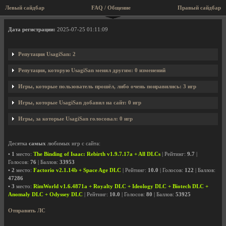
Левый сайдбар
FAQ / Общение
Правый сайдбар
Профиль пользователя UsagiSan
Дата регистрации:
2025-07-25 01:11:09
Репутация UsagiSan: 2
Репутация, которую UsagiSan менял другим: 0 изменений
Игры, которые пользователь прошёл, либо очень понравились: 3 игр
Игры, которые UsagiSan добавил на сайт: 0 игр
Игры, за которые UsagiSan голосовал: 0 игр
Десятка
самых
любимых игр с сайта:
•
1
место:
The Binding of Isaac: Rebirth v1.9.7.17a + All DLCs
| Рейтинг:
9.7
|
Голосов:
76
| Баллов:
33953
•
2
место:
Factorio v2.1.14b + Space Age DLC
| Рейтинг:
10.0
| Голосов:
122
| Баллов:
47286
•
3
место:
RimWorld v1.6.4871a + Royalty DLC + Ideology DLC + Biotech DLC +
Anomaly DLC + Odyssey DLC
| Рейтинг:
10.0
| Голосов:
80
| Баллов:
53925
Отправить ЛС