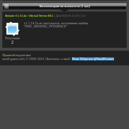
Комментарии пользователя (1 шт.)
Brotato v1.1.15.4a + Abyssal Terrors DLC
| Дата 2026-03-15 10:11:54
v1.1.14.5a не запускается, постоянная ошибка
"EMU_MISSING_INTERFACE"
Репутация
2
Правообладателям
small-games.info © 2008-2024 | Контакты:
e-mail
|
Наш Telegram @SmallGamez