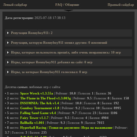
Левый сайдбар
FAQ / Общение
Правый сайдбар
Профиль пользователя Ronnyboy911
Дата регистрации:
2025-07-18 17:38:13
Репутация Ronnyboy911: 2
Репутация, которую Ronnyboy911 менял другим: 0 изменений
Игры, которые пользователь прошёл, либо очень понравились: 10 игр
Игры, которые Ronnyboy911 добавил на сайт: 0 игр
Игры, за которые Ronnyboy911 голосовал: 0 игр
Десятка
самых
любимых игр с сайта:
•
1
место:
Space Wreck v1.3.55a
| Рейтинг:
10.0
| Голосов:
1
| Баллов:
36
•
2
место:
The Flame in The Flood v1.3.003g
| Рейтинг:
9.5
| Голосов:
8
| Баллов:
158
•
3
место:
INSOMNIA: The Ark v1.4
| Рейтинг:
10.0
| Голосов:
8
| Баллов:
192
•
4
место:
Gumboy Tournament v1.8
| Рейтинг:
9.2
| Голосов:
10
| Баллов:
8995
•
5
место:
Falling Sand Game v4.4
| Рейтинг:
9.7
| Голосов:
23
| Баллов:
1106
•
6
место:
Fairy Tower v1.1.7
| Рейтинг:
9.5
| Голосов:
4
| Баллов:
4904
•
7
место:
Ballhalla v1.001
| Рейтинг:
9.3
| Голосов:
9
| Баллов:
7015
•
8
место:
Hyperball Racing / Гонки по джунглям: Игра на выживание
| Рейтинг:
3.7
| Голосов:
3
| Баллов:
235