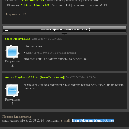
•
9
место:
Z-Ball Gold v1.09
| Рейтинг:
8.7
| Голосов:
3
| Баллов:
1603
•
10
место:
Yahtzee Deluxe v1.0
| Рейтинг:
10.0
| Голосов:
1
| Баллов:
2114
Отправить ЛС
Комментарии пользователя (2 шт.)
Space Wreck v1.3.55a
| Дата 2026-07-06 17:06:55
Обновите пж
•
Ronnyboy911
очень долго думал и добавил:
Добрый день, обновите пжлста до версии .62
Репутация
2
Ancient Kingdoms v0.9.21.0b [Steam Early Access]
| Дата 2025-12-26 14:39:54
А можете еще раз обновить? там обнова вышла день назад, пожалуйста
спасибо
Репутация
2
Правообладателям
small-games.info © 2008-2024 | Контакты:
e-mail
|
Наш Telegram @SmallGamez