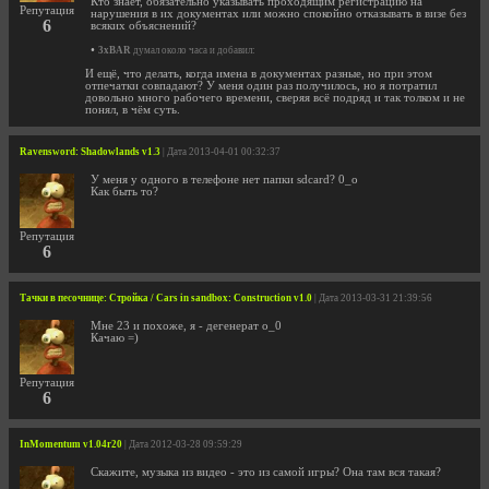
Кто знает, обязательно указывать проходящим регистрацию на
Репутация
нарушения в их документах или можно спокойно отказывать в визе без
6
всяких объяснений?
•
3xBAR
думал около часа и добавил:
И ещё, что делать, когда имена в документах разные, но при этом
отпечатки совпадают? У меня один раз получилось, но я потратил
довольно много рабочего времени, сверяя всё подряд и так толком и не
понял, в чём суть.
Ravensword: Shadowlands v1.3
| Дата 2013-04-01 00:32:37
У меня у одного в телефоне нет папки sdcard? 0_о
Как быть то?
Репутация
6
Тачки в песочнице: Стройка / Cars in sandbox: Construction v1.0
| Дата 2013-03-31 21:39:56
Мне 23 и похоже, я - дегенерат о_0
Качаю =)
Репутация
6
InMomentum v1.04r20
| Дата 2012-03-28 09:59:29
Скажите, музыка из видео - это из самой игры? Она там вся такая?