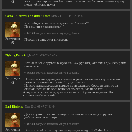
6
этого только проиграла бы. Разве что если она бы заканчивалась сразу
после убийства паука...
Cargo Delivery v1.0 / Капитан Карго
| Дата 2011-07-14 19:14:56
Кто нибудь знает, как получить все "ачивки"?
Подскажите пожалуйста^_^
•
3xBAR
подумал несколько секунд и добавил:
Репутация
Плюсану репы, если интересно
6
Fighting Force 64
| Дата 2011-05-07 08:49:41
Я тоже в неё с другом в клубе на PSX рубался, она там одна из первых
появилась.
•
3xBAR
подумал несколько минут и добавил:
Репутация
Помниться мы двумя девчонками играли, на нас весь клуб пальцем
6
тыкал и хихикали про себя. Эх, детство =)
Но зато когда мы самые первые до последнего босса дошли, то за
спиной чуть ли не весь район собрался за нас поболеть)))
А игра кстати так себе, врядли сейчас это будет интересно. Но
ностальгия берет своё.
Dark Disciples
| Дата 2011-05-07 07:51:44
Даже странно, что нет ниодного коментария, а ведь игрушка
действительно стоящая.
•
3xBAR
подумал несколько минут и добавил:
Репутация
Возможно её стоит перенести в раздел RougeLike? Что бы она