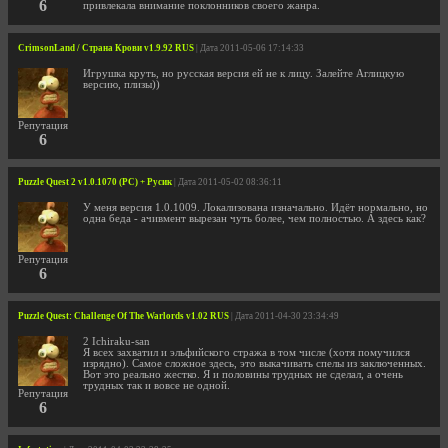
6
привлекала внимание поклонников своего жанра.
CrimsonLand / Страна Крови v1.9.92 RUS
| Дата 2011-05-06 17:14:33
Игрушка круть, но русская версия ей не к лицу. Залейте Аглицкую
версию, плизы))
Репутация
6
Puzzle Quest 2 v1.0.1070 (PC) + Русик
| Дата 2011-05-02 08:36:11
У меня версия 1.0.1009. Локализована изначально. Идёт нормально, но
одна беда - ачивмент вырезан чуть более, чем полностью. А здесь как?
Репутация
6
Puzzle Quest: Challenge Of The Warlords v1.02 RUS
| Дата 2011-04-30 23:34:49
2 Ichiraku-san
Я всех захватил и эльфийского стража в том числе (хотя помучился
изрядно). Самое сложное здесь, это выкачивать спелы из заключенных.
Вот это реально жестко. Я и половины трудных не сделал, а очень
трудных так и вовсе не одной.
Репутация
6