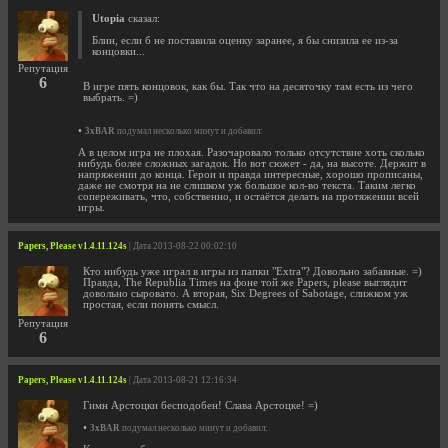
Utopia
сказал:
Блин, если б не поставила оценку заранее, я бы снизила ее из-за
концовки...
Репутация
6
В игре пять концовок, как бы. Так что на десяточку там есть из чего
выбрать. =)
•
3xBAR
подумал несколько минут и добавил:
А в целом игра не плохая. Разочаровало только отсутствие хоть сколько
нибудь более сложных загадок. Но вот сюжет - да, на высоте. Держит в
напряжении до конца. Герои и правда интересные, хорошо прописаны,
даже не смотря на не слишком уж большое кол-во текста. Таким легко
сопереживать, что, собственно, и остаётся делать на протяжении всей
игры.
Papers, Please v1.4.11.124s
| Дата 2013-08-22 00:02:10
Кто нибудь уже играл в игры из папки "Extra"? Довольно забавные. =)
Правда, The Republia Times на фоне той же Papers, please выглядит
довольно сыровато. А вторая, Six Degrees of Sabotage, слижком уж
простая, если понять смысл.
Репутация
6
Papers, Please v1.4.11.124s
| Дата 2013-08-21 12:16:34
Гимн Арстоцки бесподобен! Слава Арстоцке! =)
•
3xBAR
подумал несколько минут и добавил: