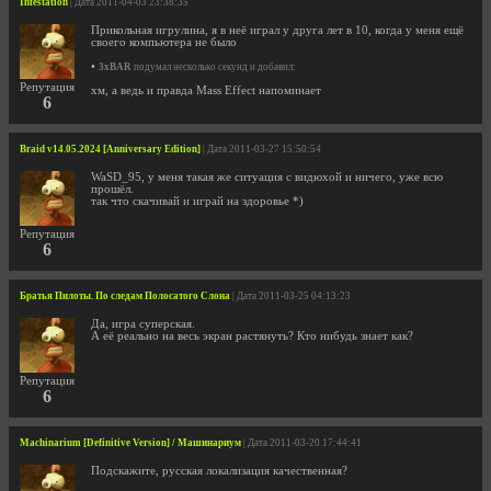
Infestation
| Дата 2011-04-03 23:38:35
Прикольная игрулина, я в неё играл у друга лет в 10, когда у меня ещё
своего компьютера не было
•
3xBAR
подумал несколько секунд и добавил:
Репутация
хм, а ведь и правда Mass Effect напоминает
6
Braid v14.05.2024 [Anniversary Edition]
| Дата 2011-03-27 15:50:54
WaSD_95, у меня такая же ситуация с видюхой и ничего, уже всю
прошёл.
так что скачивай и играй на здоровье *)
Репутация
6
Братья Пилоты. По следам Полосатого Слона
| Дата 2011-03-25 04:13:23
Да, игра суперская.
А её реально на весь экран растянуть? Кто нибудь знает как?
Репутация
6
Machinarium [Definitive Version] / Машинариум
| Дата 2011-03-20 17:44:41
Подскажите, русская локализация качественная?