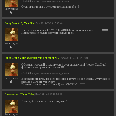
•
3xBAR
подумал несколько минут и добавил:
Стоп, или это игра от соотечественников? о_0
Репутация
6
Guilty Gear X: By Your Side
| Дата 2011-03-20 17:05:48
В игре вырезали всё САМОЕ ГЛАВНОЕ, а именно музыку((((((((((((((
Присутствует только вступительный трек
Репутация
6
Guilty Gear XX #Reload Midnight Carnival v1.20-2
| Дата 2011-03-20 17:03:00
GG вещь, пожалуй с технической стороны лучший (после BlazBlue)
файтинг всех времён и народов!!!
•
3xBAR
подумал несколько минут и добавил:
Репутация
Возможность игры по сети конечно радует, но вот урезка мультиков и
6
заставок малость удручает.
Выложите лицензию от НовоДиска СРОЧНО!!:)))))
Племя тотема / Totem Tribe
| Дата 2011-03-20 16:54:36
А как добиться всех трех концовок?
Репутация