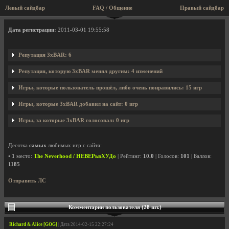
Левый сайдбар
FAQ / Общение
Правый сайдбар
Профиль пользователя 3xBAR
Дата регистрации:
2011-03-01 19:55:58
Репутация 3xBAR: 6
Репутация, которую 3xBAR менял другим: 4 изменений
Игры, которые пользователь прошёл, либо очень понравились: 15 игр
Игры, которые 3xBAR добавил на сайт: 0 игр
Игры, за которые 3xBAR голосовал: 0 игр
Десятка
самых
любимых игр с сайта:
•
1
место:
The Neverhood / НЕВЕРьвХУДо
| Рейтинг:
10.0
| Голосов:
101
| Баллов:
1185
Отправить ЛС
Комментарии пользователя (28 шт.)
Richard & Alice [GOG]
| Дата 2014-02-15 22:27:24