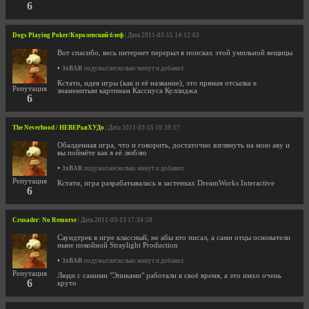
6
Dogs Playing Poker/Королевский блеф
| Дата 2011-03-15 14:12:03
Вот спасибо, весь интернет перерыл в поисках этой умильной вещицы
•
3xBAR
подумал несколько минут и добавил:
Кстати, идея игры (как и её название), это прямая отсылка к
Репутация
знаменитым картинам Кассиуса Куллиджа
6
The Neverhood / НЕВЕРьвХУДо
| Дата 2011-03-15 10:39:17
Обалденная игра, что и говорить, достаточно взглянуть на мою аву и
вы поймёте как я её люблю
•
3xBAR
подумал несколько минут и добавил:
Репутация
Кстати, игра разрабатывалась в застенках DreamWorks Interactive
6
Crusader: No Remorse
| Дата 2011-03-13 17:34:58
Саундтрек в игре классный, не абы кто писал, а сами отцы основатели
ныне покойной Straylight Production
•
3xBAR
подумал несколько минут и добавил:
Репутация
Люди с самими "Эпиками" работали в своё время, а это имхо очень
6
круто