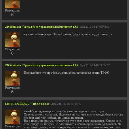
Репутация
6
ZD Simulator / Тренажёр по управлению локомотивом v4.9.6
| Дата 2012-03-17 03:49:23
Zyklon, очень жаль. Но всё равно буду следить, вдруг появятся.
Репутация
6
ZD Simulator / Тренажёр по управлению локомотивом v4.9.6
| Дата 2012-03-10 11:55:37
Подскажите кто пробовал, есть здесь тепловозы серии ТЭ10?
Репутация
6
LIMBO v29.04.2025 / + RUS v3.0.0.1a
| Дата 2011-08-06 05:16:42
alex47gamer, комар это как бы уже последняя треть игры.
Хотя частично согласен. Надеялся на то, что после завода будет тот же
лес или ещё что нибудь, но никак не конец.
Но в целом не пойму, почему на этот завод все жалуются. Как по мне,
атмосферу он ничуть не рассеивает, а очень правильно разбавляет. Да
Репутация
и вообще думаю, если бы игра ограничивалась только лесом, то она от