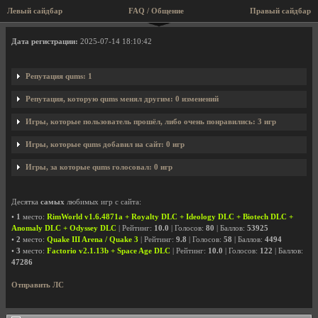
Левый сайдбар
FAQ / Общение
Правый сайдбар
Профиль пользователя qums
Дата регистрации:
2025-07-14 18:10:42
Репутация qums: 1
Репутация, которую qums менял другим: 0 изменений
Игры, которые пользователь прошёл, либо очень понравились: 3 игр
Игры, которые qums добавил на сайт: 0 игр
Игры, за которые qums голосовал: 0 игр
Десятка
самых
любимых игр с сайта:
•
1
место:
RimWorld v1.6.4871a + Royalty DLC + Ideology DLC + Biotech DLC +
Anomaly DLC + Odyssey DLC
| Рейтинг:
10.0
| Голосов:
80
| Баллов:
53925
•
2
место:
Quake III Arena / Quake 3
| Рейтинг:
9.8
| Голосов:
58
| Баллов:
4494
•
3
место:
Factorio v2.1.13b + Space Age DLC
| Рейтинг:
10.0
| Голосов:
122
| Баллов:
47286
Отправить ЛС