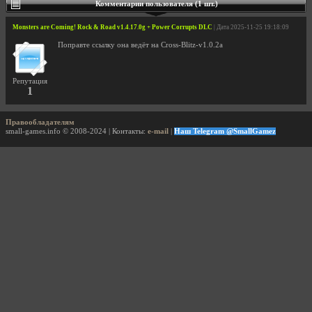
Комментарии пользователя (1 шт.)
Monsters are Coming! Rock & Road v1.4.17.0g + Power Corrupts DLC
| Дата 2025-11-25 19:18:09
Поправте ссылку она ведёт на Cross-Blitz-v1.0.2a
Репутация
1
Правообладателям
small-games.info © 2008-2024 | Контакты:
e-mail
|
Наш Telegram @SmallGamez