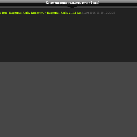
Комментарии пользователя (1 шт.)
1 Rus / Daggerfall Unity Remaster / + Daggerfall Unity v1.1.1 Rus
| Дата 2026-05-29 12:20:38