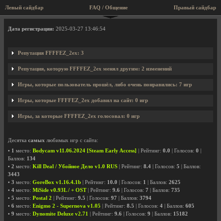
Левый сайдбар
FAQ / Общение
Правый сайдбар
Профиль пользователя FFFFEZ_2ex
Дата регистрации:
2025-03-27 13:46:54
Репутация FFFFEZ_2ex: 3
Репутация, которую FFFFEZ_2ex менял другим: 2 изменений
Игры, которые пользователь прошёл, либо очень понравились: 7 игр
Игры, которые FFFFEZ_2ex добавил на сайт: 0 игр
Игры, за которые FFFFEZ_2ex голосовал: 0 игр
Десятка
самых
любимых игр с сайта:
•
1
место:
Bodycam v11.06.2024 [Steam Early Access]
| Рейтинг:
0.0
| Голосов:
0
|
Баллов:
134
•
2
место:
Kill Deal / Убойное Дело v1.0 RUS
| Рейтинг:
8.4
| Голосов:
5
| Баллов:
3443
•
3
место:
GoreBox v1.16.4.1b
| Рейтинг:
10.0
| Голосов:
1
| Баллов:
2625
•
4
место:
MiSide v0.93L / + OST
| Рейтинг:
9.6
| Голосов:
7
| Баллов:
735
•
5
место:
Postal 2
| Рейтинг:
9.5
| Голосов:
97
| Баллов:
3794
•
6
место:
Enigmo 2 - Supernova v1.05
| Рейтинг:
8.5
| Голосов:
4
| Баллов:
605
•
9
место:
Dynomite Deluxe v2.71
| Рейтинг:
9.6
| Голосов:
9
| Баллов:
15182